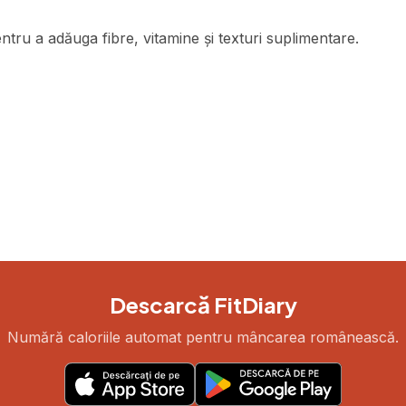
ru a adăuga fibre, vitamine și texturi suplimentare.
Descarcă FitDiary
Numără caloriile automat pentru mâncarea românească.