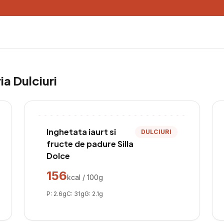
ria
Dulciuri
Inghetata iaurt si
DULCIURI
fructe de padure Silla
Dolce
156
kcal / 100g
P:
2.6
g
C:
31
g
G:
2.1
g