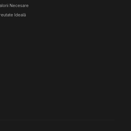
alorii Necesare
reutate Ideală