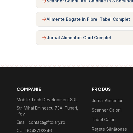
Scanner Calorii: Afli Caloriile în 3 Secund
Alimente Bogate în Fibre: Tabel Complet
Jurnal Alimentar: Ghid Complet
COMPANIE
PRODUS
Mobile Tech Development SRL
Jurnal Alimentar
Str. Mihai Eminescu 73A, Tunari,
Scanner Calorii
Ilfov
Tabel Calorii
Email: contact@fitdiary.ro
Rețete Sănătoase
CUI: RO43792346