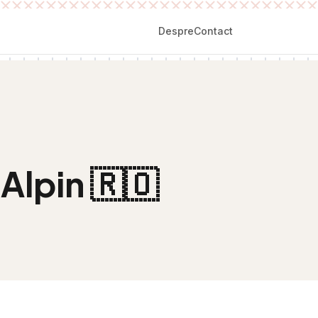
Despre
Contact
 Alpin
🇷🇴