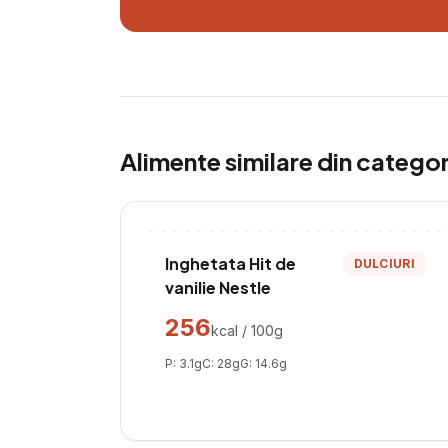
Alimente similare din catego
Inghetata Hit de
DULCIURI
vanilie Nestle
256
kcal / 100g
P:
3.1
g
C:
28
g
G:
14.6
g