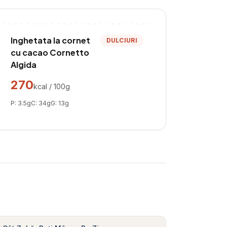
Inghetata la cornet
DULCIURI
cu cacao Cornetto
Algida
270
kcal / 100g
P:
3.5
g
C:
34
g
G:
13
g