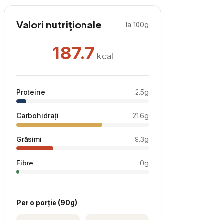
Valori nutriționale
la 100g
187.7
kcal
Proteine
2.5
g
Carbohidrați
21.6
g
Grăsimi
9.3
g
Fibre
0
g
Per
o porție
(
90
g)