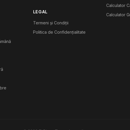
Calculator C
LEGAL
Calculator G
Termeni și Condiții
Politica de Confidențialitate
tămână
ră
ibre