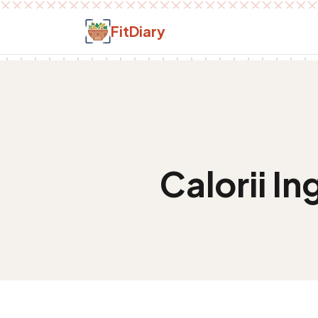
Salt la conținut
FitDiary
Calorii
In