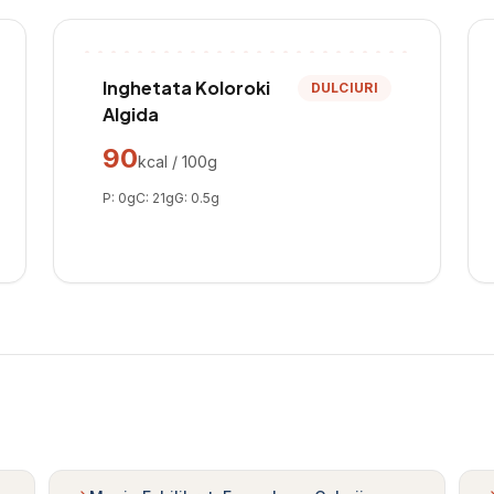
Inghetata Koloroki
DULCIURI
Algida
90
kcal / 100g
P:
0
g
C:
21
g
G:
0.5
g