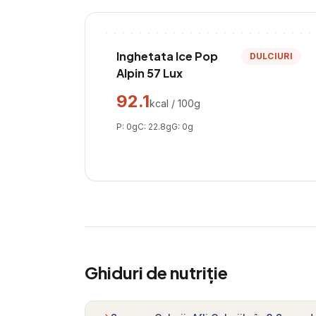
Inghetata Ice Pop
DULCIURI
Alpin 57 Lux
92.1
kcal / 100g
P:
0
g
C:
22.8
g
G:
0
g
Ghiduri de nutriție