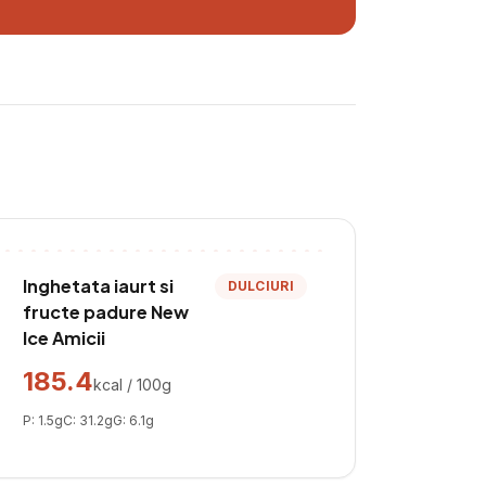
Inghetata iaurt si
DULCIURI
fructe padure New
Ice Amicii
185.4
kcal / 100g
P:
1.5
g
C:
31.2
g
G:
6.1
g