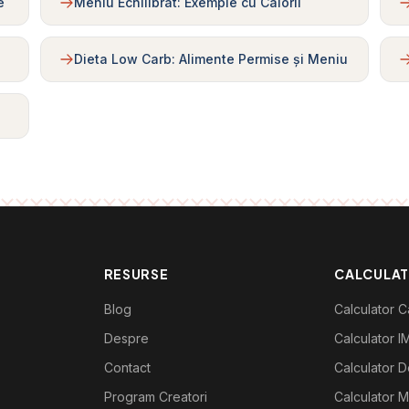
e
Meniu Echilibrat: Exemple cu Calorii
Dieta Low Carb: Alimente Permise și Meniu
RESURSE
CALCULA
Blog
Calculator Ca
Despre
Calculator I
Contact
Calculator De
Program Creatori
Calculator M