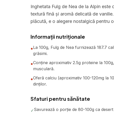
Inghetata Fulg de Nea de la Alpin este 
textură fină și aromă delicată de vanili
plăcută, e o alegere nostalgică pentru o
Informații nutriționale
La 100g, Fulg de Nea furnizează 187.7 cal
●
grăsimi.
Conține aproximativ 2.5g proteine la 100g,
●
musculară.
Oferă calciu (aproximativ 100-120mg la 100
●
dinților.
Sfaturi pentru sănătate
Savurează o porție de 80-100g ca desert
✓