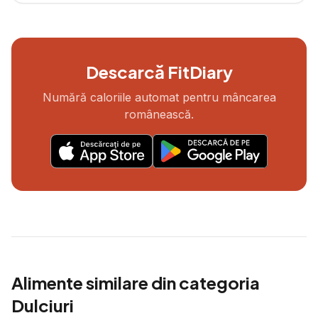
Descarcă FitDiary
Numără caloriile automat pentru mâncarea
românească.
Alimente similare din categoria
Dulciuri