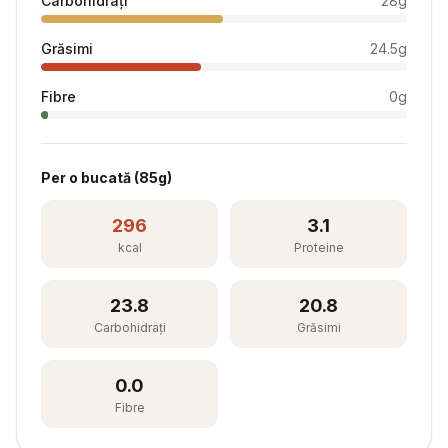
Carbohidrați
28
g
Grăsimi
24.5
g
Fibre
0
g
Per
o bucată
(
85
g)
296
3.1
kcal
Proteine
23.8
20.8
Carbohidrați
Grăsimi
0.0
Fibre