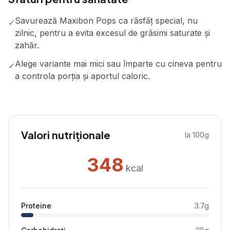
Savurează Maxibon Pops ca răsfăț special, nu
✓
zilnic, pentru a evita excesul de grăsimi saturate și
zahăr.
Alege variante mai mici sau împarte cu cineva pentru
✓
a controla porția și aportul caloric.
Valori nutriționale
la 100g
348
kcal
Proteine
3.7
g