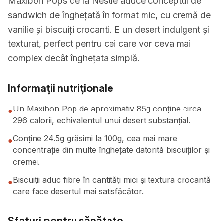
Maxibon Pops de la Nestle aduce conceptul de
sandwich de înghețată în format mic, cu cremă de
vanilie și biscuiți crocanti. E un desert indulgent și
texturat, perfect pentru cei care vor ceva mai
complex decât înghețata simplă.
Informații nutriționale
Un Maxibon Pop de aproximativ 85g conține circa
●
296 calorii, echivalentul unui desert substanțial.
Conține 24.5g grăsimi la 100g, cea mai mare
●
concentrație din multe înghețate datorită biscuiților și
cremei.
Biscuiții aduc fibre în cantități mici și textura crocantă
●
care face desertul mai satisfăcător.
Sfaturi pentru sănătate