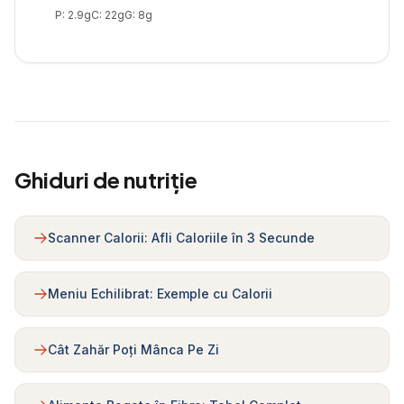
P:
2.9
g
C:
22
g
G:
8
g
Ghiduri de nutriție
Scanner Calorii: Afli Caloriile în 3 Secunde
Meniu Echilibrat: Exemple cu Calorii
Cât Zahăr Poți Mânca Pe Zi