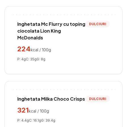
Inghetata Mc Flurry cu toping
DULCIURI
ciocolata Lion King
McDonalds
224
kcal / 100g
P:
4
g
C:
35
g
G:
8
g
Inghetata Milka Choco Crisps
DULCIURI
321
kcal / 100g
P:
4.4
g
C:
16.1
g
G:
39.4
g