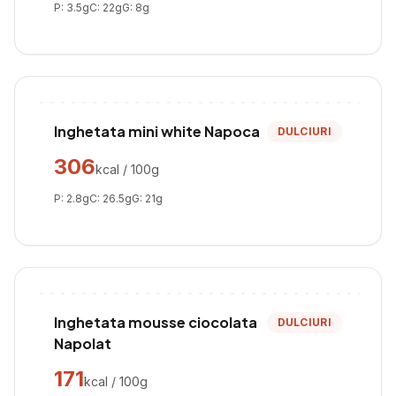
P:
3.5
g
C:
22
g
G:
8
g
Inghetata mini white Napoca
DULCIURI
306
kcal / 100g
P:
2.8
g
C:
26.5
g
G:
21
g
Inghetata mousse ciocolata
DULCIURI
Napolat
171
kcal / 100g