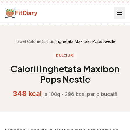
Salt la conținut
FitDiary
Tabel Calorii
/
Dulciuri
/
Inghetata Maxibon Pops Nestle
DULCIURI
Calorii
Inghetata Maxibon
Pops Nestle
348
kcal
la 100g ·
296
kcal per
o bucată