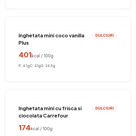
Inghetata mini coco vanilla
DULCIURI
Plus
401
kcal / 100g
P:
4.1
g
C:
41
g
G:
24.5
g
Inghetata mini cu frisca si
DULCIURI
ciocolata Carrefour
174
kcal / 100g