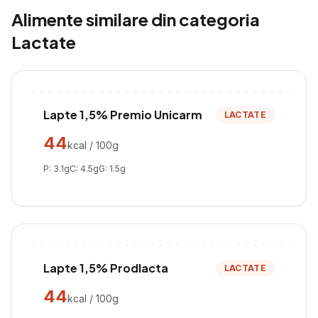
Alimente similare din categoria
Lactate
Lapte 1,5% Premio Unicarm
LACTATE
44
kcal / 100g
P:
3.1
g
C:
4.5
g
G:
1.5
g
Lapte 1,5% Prodlacta
LACTATE
44
kcal / 100g