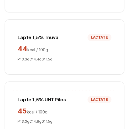
Lapte 1,5% Tnuva
LACTATE
44
kcal / 100g
P:
3.3
g
C:
4.4
g
G:
1.5
g
Lapte 1,5% UHT Pilos
LACTATE
45
kcal / 100g
P:
3.3
g
C:
4.8
g
G:
1.5
g