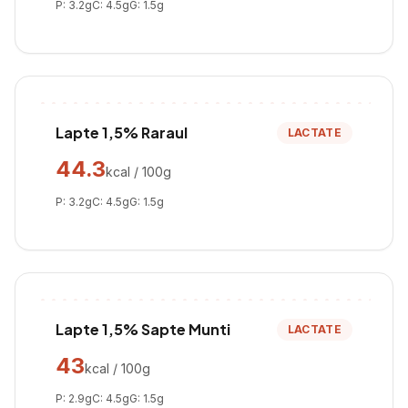
P:
3.2
g
C:
4.5
g
G:
1.5
g
Lapte 1,5% Raraul
LACTATE
44.3
kcal / 100g
P:
3.2
g
C:
4.5
g
G:
1.5
g
Lapte 1,5% Sapte Munti
LACTATE
43
kcal / 100g
P:
2.9
g
C:
4.5
g
G:
1.5
g