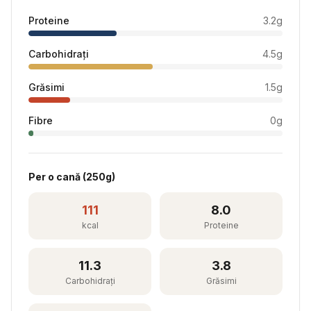
Proteine
3.2
g
Carbohidrați
4.5
g
Grăsimi
1.5
g
Fibre
0
g
Per
o cană
(
250
g)
111
8.0
kcal
Proteine
11.3
3.8
Carbohidrați
Grăsimi