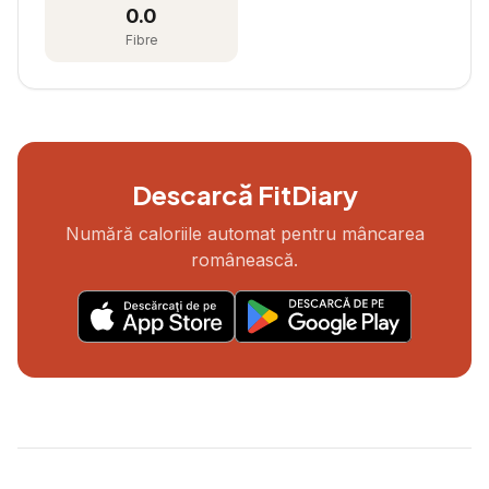
0.0
Fibre
Descarcă FitDiary
Numără caloriile automat pentru mâncarea
românească.