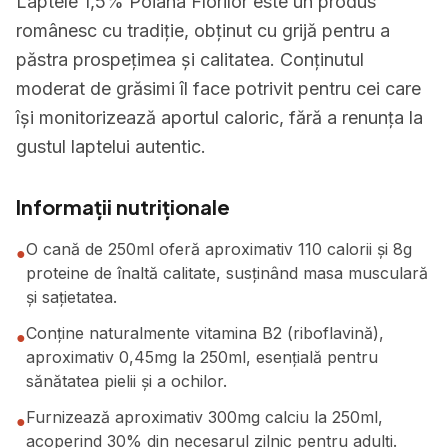
Laptele 1,5% Poiana Florilor este un produs
românesc cu tradiție, obținut cu grijă pentru a
păstra prospețimea și calitatea. Conținutul
moderat de grăsimi îl face potrivit pentru cei care
își monitorizează aportul caloric, fără a renunța la
gustul laptelui autentic.
Informații nutriționale
O cană de 250ml oferă aproximativ 110 calorii și 8g
●
proteine de înaltă calitate, susținând masa musculară
și sațietatea.
Conține naturalmente vitamina B2 (riboflavină),
●
aproximativ 0,45mg la 250ml, esențială pentru
sănătatea pielii și a ochilor.
Furnizează aproximativ 300mg calciu la 250ml,
●
acoperind 30% din necesarul zilnic pentru adulți.