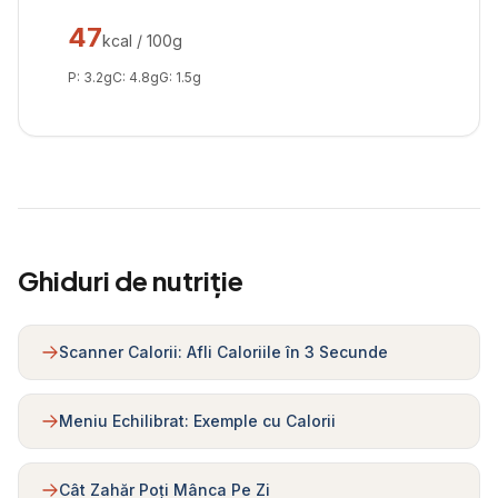
47
kcal / 100g
P:
3.2
g
C:
4.8
g
G:
1.5
g
Ghiduri de nutriție
Scanner Calorii: Afli Caloriile în 3 Secunde
Meniu Echilibrat: Exemple cu Calorii
Cât Zahăr Poți Mânca Pe Zi