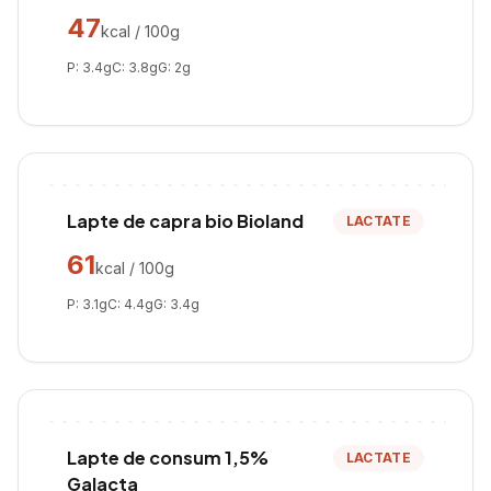
47
kcal / 100g
P:
3.4
g
C:
3.8
g
G:
2
g
Lapte de capra bio Bioland
LACTATE
61
kcal / 100g
P:
3.1
g
C:
4.4
g
G:
3.4
g
Lapte de consum 1,5%
LACTATE
Galacta