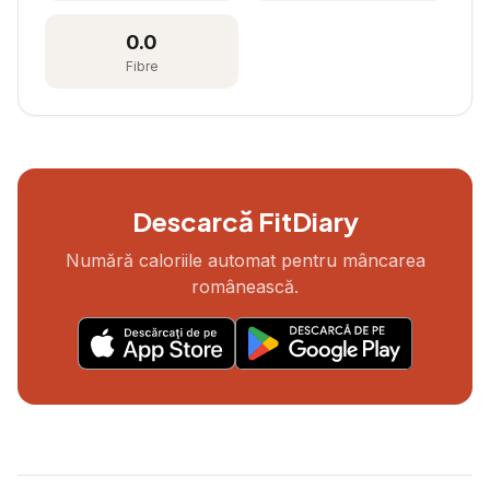
0.0
Fibre
Descarcă FitDiary
Numără caloriile automat pentru mâncarea
românească.