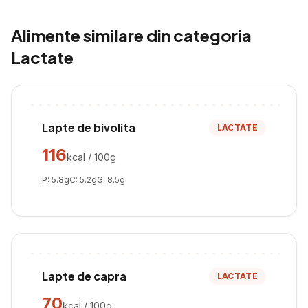
Alimente similare din categoria
Lactate
Lapte de bivolita
LACTATE
116
kcal / 100g
P:
5.8
g
C:
5.2
g
G:
8.5
g
Lapte de capra
LACTATE
70
kcal / 100g