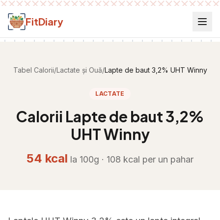
Salt la conținut
FitDiary
Tabel Calorii
/
Lactate și Ouă
/
Lapte de baut 3,2% UHT Winny
LACTATE
Calorii
Lapte de baut 3,2%
UHT Winny
54
kcal
la 100g ·
108
kcal per
un pahar