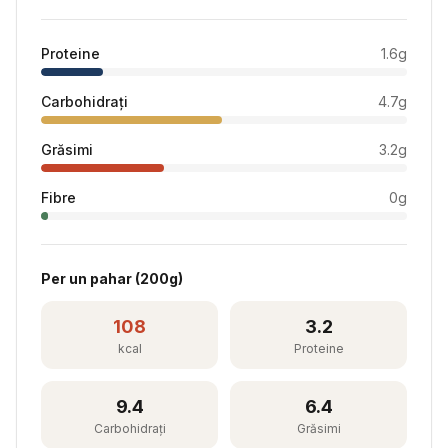
Proteine
1.6
g
Carbohidrați
4.7
g
Grăsimi
3.2
g
Fibre
0
g
Per
un pahar
(
200
g)
108
3.2
kcal
Proteine
9.4
6.4
Carbohidrați
Grăsimi