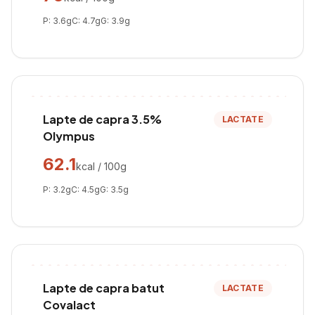
P:
3.6
g
C:
4.7
g
G:
3.9
g
Lapte de capra 3.5%
LACTATE
Olympus
62.1
kcal / 100g
P:
3.2
g
C:
4.5
g
G:
3.5
g
Lapte de capra batut
LACTATE
Covalact