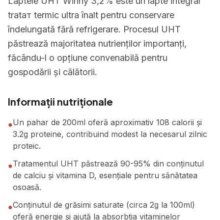
Laptele UHT Winny 3,2% este un lapte integral
tratат termic ultra înalt pentru conservare
îndelungată fără refrigerare. Procesul UHT
păstrează majoritatea nutrienților importanți,
făcându-l o opțiune convenabilă pentru
gospodării și călătorii.
Informații nutriționale
Un pahar de 200ml oferă aproximativ 108 calorii și
●
3.2g proteine, contribuind modest la necesarul zilnic
proteic.
Tratamentul UHT păstrează 90-95% din conținutul
●
de calciu și vitamina D, esențiale pentru sănătatea
osoasă.
Conținutul de grăsimi saturate (circa 2g la 100ml)
●
oferă energie și ajută la absorbția vitaminelor