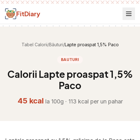
Salt la conținut
FitDiary
Tabel Calorii
/
Băuturi
/
Lapte proaspat 1,5% Paco
BAUTURI
Calorii
Lapte proaspat 1,5%
Paco
45
kcal
la 100g ·
113
kcal per
un pahar