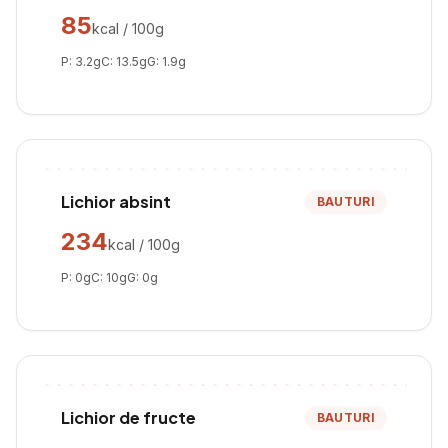
85
kcal / 100g
P:
3.2
g
C:
13.5
g
G:
1.9
g
Lichior absint
BAUTURI
234
kcal / 100g
P:
0
g
C:
10
g
G:
0
g
Lichior de fructe
BAUTURI