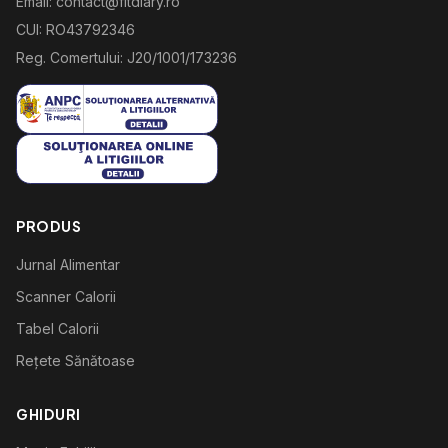
Email: contact@fitdiary.ro
CUI: RO43792346
Reg. Comertului: J20/1001/173236
PRODUS
Jurnal Alimentar
Scanner Calorii
Tabel Calorii
Rețete Sănătoase
GHIDURI