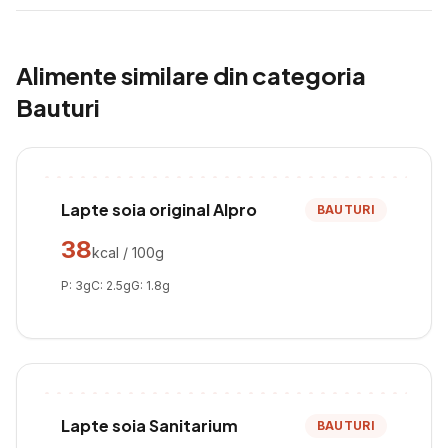
Alimente similare din categoria
Bauturi
Lapte soia original Alpro
BAUTURI
38
kcal / 100g
P:
3
g
C:
2.5
g
G:
1.8
g
Lapte soia Sanitarium
BAUTURI