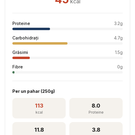
kcal
Proteine
3.2
g
Carbohidrați
4.7
g
Grăsimi
1.5
g
Fibre
0
g
Per
un pahar
(
250
g)
113
8.0
kcal
Proteine
11.8
3.8