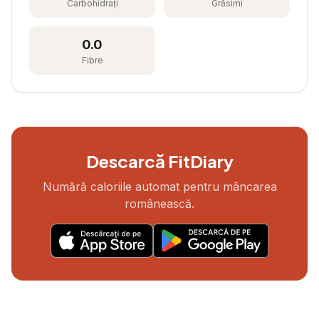
Carbohidrați
Grăsimi
0.0
Fibre
Descarcă FitDiary
Numără caloriile automat pentru mâncarea
românească.