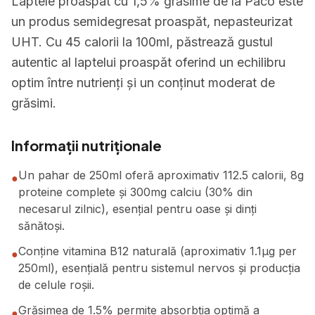
Laptele proaspat cu 1,5% grăsime de la Paco este
un produs semidegresat proaspăt, nepasteurizat
UHT. Cu 45 calorii la 100ml, păstrează gustul
autentic al laptelui proaspăt oferind un echilibru
optim între nutrienți și un conținut moderat de
grăsimi.
Informații nutriționale
Un pahar de 250ml oferă aproximativ 112.5 calorii, 8g
●
proteine complete și 300mg calciu (30% din
necesarul zilnic), esențial pentru oase și dinți
sănătoși.
Conține vitamina B12 naturală (aproximativ 1.1μg per
●
250ml), esențială pentru sistemul nervos și producția
de celule roșii.
Grăsimea de 1.5% permite absorbția optimă a
●