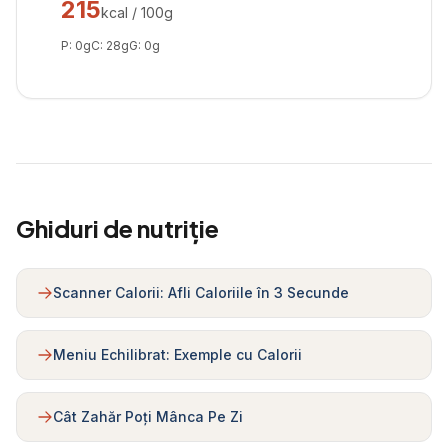
215
kcal / 100g
P:
0
g
C:
28
g
G:
0
g
Ghiduri de nutriție
Scanner Calorii: Afli Caloriile în 3 Secunde
Meniu Echilibrat: Exemple cu Calorii
Cât Zahăr Poți Mânca Pe Zi