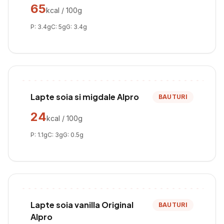
65
kcal / 100g
P:
3.4
g
C:
5
g
G:
3.4
g
Lapte soia si migdale Alpro
BAUTURI
24
kcal / 100g
P:
1.1
g
C:
3
g
G:
0.5
g
Lapte soia vanilla Original
BAUTURI
Alpro