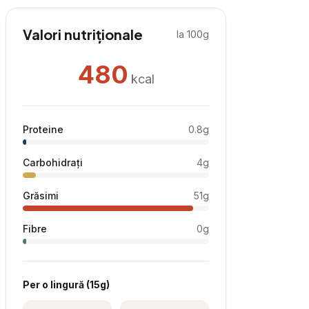
Valori nutriționale
la 100g
480
kcal
Proteine
0.8
g
Carbohidrați
4
g
Grăsimi
51
g
Fibre
0
g
Per
o lingură
(
15
g)