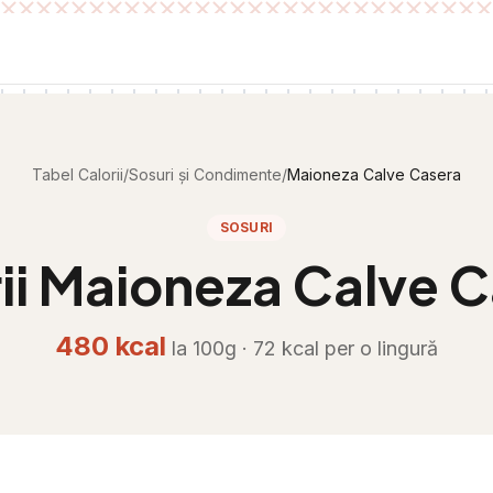
Tabel Calorii
/
Sosuri și Condimente
/
Maioneza Calve Casera
SOSURI
ii
Maioneza Calve C
480
kcal
la 100g ·
72
kcal per
o lingură