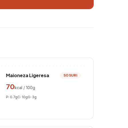
Maioneza Ligeresa
SOSURI
70
kcal / 100g
P:
0.7
g
C:
10
g
G:
3
g