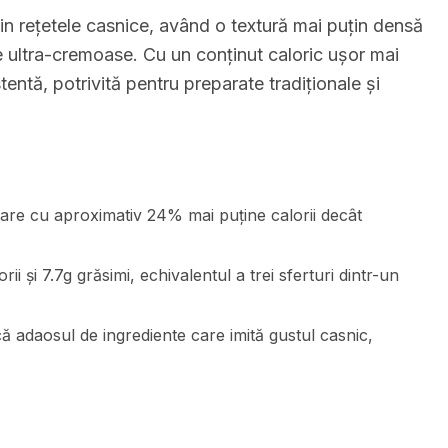
n rețetele casnice, având o textură mai puțin densă
le ultra-cremoase. Cu un conținut caloric ușor mai
ntă, potrivită pentru preparate tradiționale și
are cu aproximativ 24% mai puține calorii decât
ii și 7.7g grăsimi, echivalentul a trei sferturi dintr-un
că adaosul de ingrediente care imită gustul casnic,