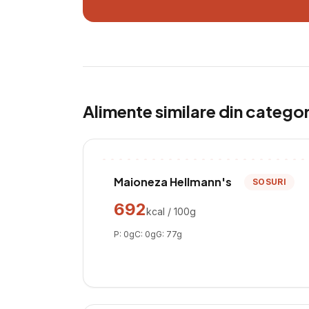
Alimente similare din catego
Maioneza Hellmann's
SOSURI
692
kcal / 100g
P:
0
g
C:
0
g
G:
77
g