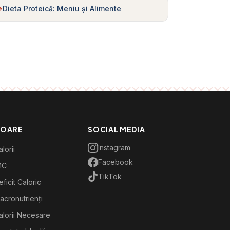
Dieta Proteică: Meniu și Alimente
TOARE
SOCIAL MEDIA
Instagram
lorii
Facebook
MC
TikTok
ficit Caloric
acronutrienți
alorii Necesare