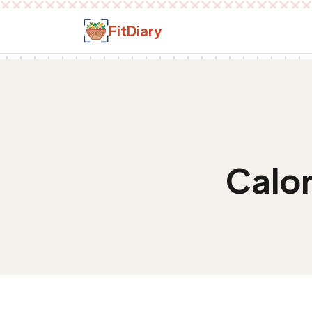
Salt la conținut
FitDiary
Calor