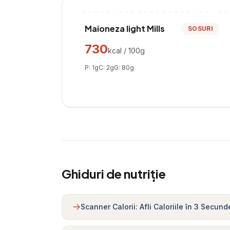
Maioneza light Mills
SOSURI
730
kcal / 100g
P:
1
g
C:
2
g
G:
80
g
Ghiduri de nutriție
Scanner Calorii: Afli Caloriile în 3 Secund