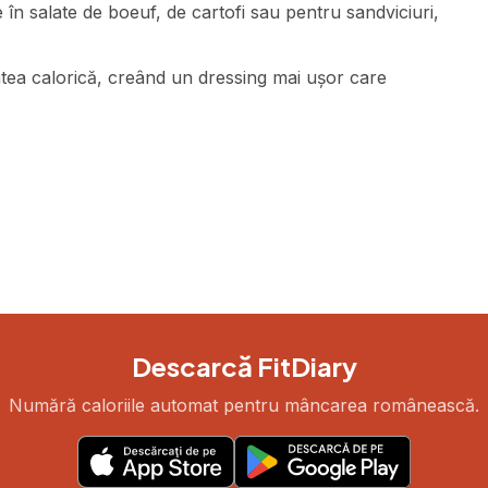
n salate de boeuf, de cartofi sau pentru sandviciuri,
tea calorică, creând un dressing mai ușor care
Descarcă FitDiary
Numără caloriile automat pentru mâncarea românească.