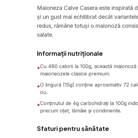
Maioneza Calve Casera este inspirată di
și un gust mai echilibrat decât variante
redus, rămâne totuși o maionoză consiste
salate.
Informații nutriționale
Cu 480 calorii la 100g, această maionoză 
●
maioneozele clasice premium.
O lingură (15g) conține aproximativ 72 calor
●
ou.
Conținutul de 4g carbohidrați la 100g indi
●
precum oțet, lămâie și condimente.
Sfaturi pentru sănătate