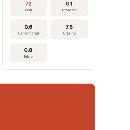
72
0.1
kcal
Proteine
0.6
7.6
Carbohidrați
Grăsimi
0.0
Fibre