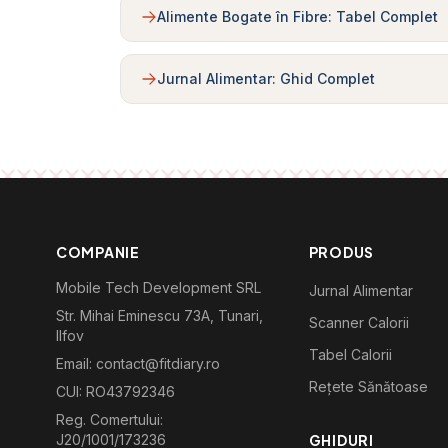
Alimente Bogate în Fibre: Tabel Complet
Jurnal Alimentar: Ghid Complet
COMPANIE
PRODUS
Mobile Tech Development SRL
Jurnal Alimentar
Str. Mihai Eminescu 73A, Tunari,
Scanner Calorii
Ilfov
Tabel Calorii
Email: contact@fitdiary.ro
Rețete Sănătoase
CUI: RO43792346
Reg. Comertului:
J20/1001/173236
GHIDURI