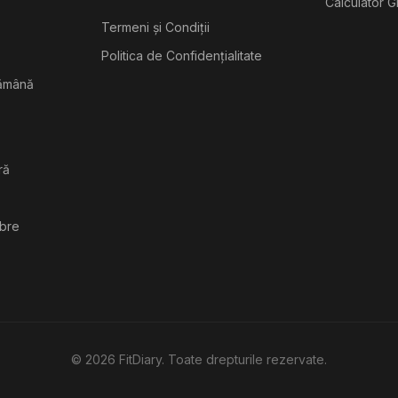
Calculator G
Termeni și Condiții
Politica de Confidențialitate
tămână
ră
ibre
©
2026
FitDiary. Toate drepturile rezervate.