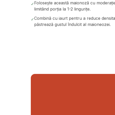
Folosește această maionoză cu moderație î
✓
limitând porția la 1-2 lingurițe.
Combină cu iaurt pentru a reduce densita
✓
păstrează gustul îndulcit al maioneozei.