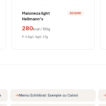
Maioneza light
SOSURI
Hellmann's
280
kcal / 100g
P:
0.6
g
C:
9
g
G:
27
g
e
Meniu Echilibrat: Exemple cu Calorii