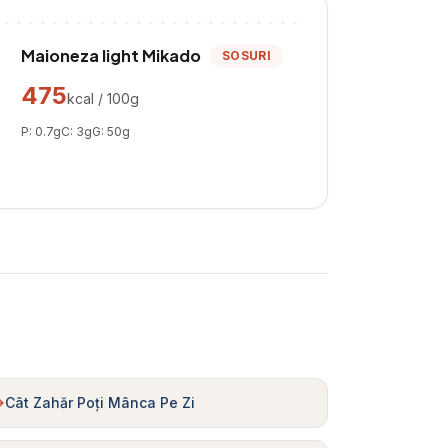
Maioneza light Mikado
SOSURI
475
kcal / 100g
P:
0.7
g
C:
3
g
G:
50
g
Cât Zahăr Poți Mânca Pe Zi