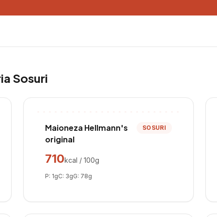
ria
Sosuri
Maioneza Hellmann's
SOSURI
original
710
kcal / 100g
P:
1
g
C:
3
g
G:
78
g