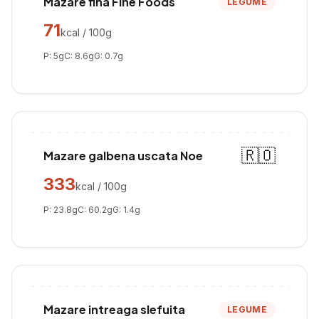
Mazare fina Fine Foods
LEGUME
71
kcal / 100g
P:
5
g
C:
8.6
g
G:
0.7
g
🇷🇴
Mazare galbena uscata Noe
333
kcal / 100g
P:
23.8
g
C:
60.2
g
G:
1.4
g
Mazare intreaga slefuita
LEGUME