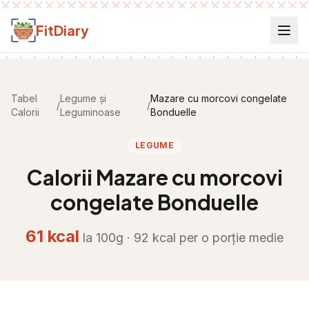
Salt la conținut
FitDiary
Tabel
Legume și
Mazare cu morcovi congelate
/
/
Calorii
Leguminoase
Bonduelle
LEGUME
Calorii
Mazare cu morcovi
congelate Bonduelle
61
kcal
la 100g ·
92
kcal per
o porție medie