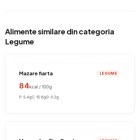
Alimente similare din categoria
Legume
Mazare fiarta
LEGUME
84
kcal / 100g
P:
5.4
g
C:
15.6
g
G:
0.2
g