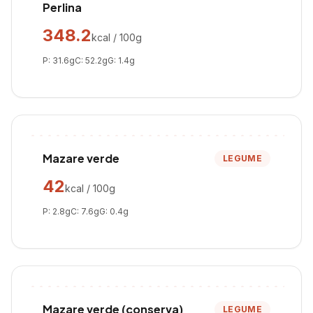
Perlina
348.2
kcal / 100g
P:
31.6
g
C:
52.2
g
G:
1.4
g
Mazare verde
LEGUME
42
kcal / 100g
P:
2.8
g
C:
7.6
g
G:
0.4
g
Mazare verde (conserva)
LEGUME