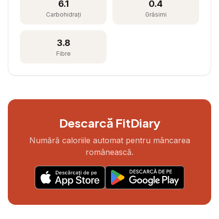
6.1
0.4
Carbohidrați
Grăsimi
3.8
Fibre
Descarcă FitDiary
Numără caloriile automat pentru mâncarea
românească.