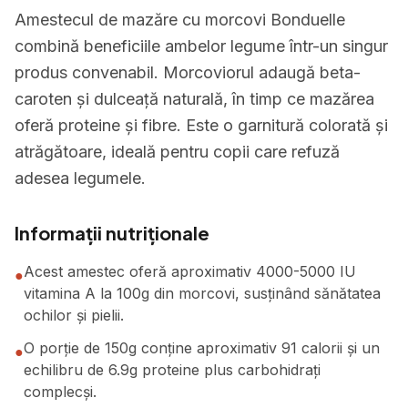
Amestecul de mazăre cu morcovi Bonduelle
combină beneficiile ambelor legume într-un singur
produs convenabil. Morcoviorul adaugă beta-
caroten și dulceață naturală, în timp ce mazărea
oferă proteine și fibre. Este o garnitură colorată și
atrăgătoare, ideală pentru copii care refuză
adesea legumele.
Informații nutriționale
Acest amestec oferă aproximativ 4000-5000 IU
●
vitamina A la 100g din morcovi, susținând sănătatea
ochilor și pielii.
O porție de 150g conține aproximativ 91 calorii și un
●
echilibru de 6.9g proteine plus carbohidrați
complecși.