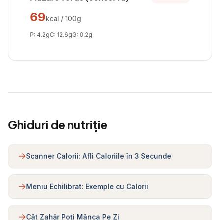
69
kcal / 100g
P:
4.2
g
C:
12.6
g
G:
0.2
g
Ghiduri de nutriție
Scanner Calorii: Afli Caloriile în 3 Secunde
Meniu Echilibrat: Exemple cu Calorii
Cât Zahăr Poți Mânca Pe Zi