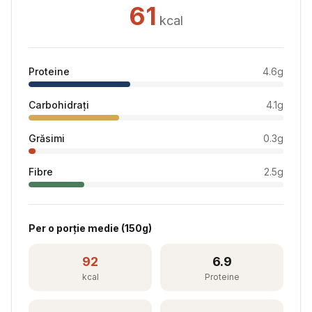
61
kcal
Proteine
4.6
g
Carbohidrați
4.1
g
Grăsimi
0.3
g
Fibre
2.5
g
Per
o porție medie
(
150
g)
92
6.9
kcal
Proteine