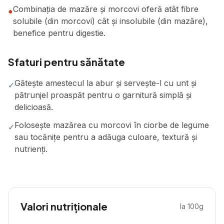
Combinația de mazăre și morcovi oferă atât fibre
●
solubile (din morcovi) cât și insolubile (din mazăre),
benefice pentru digestie.
Sfaturi pentru sănătate
Gătește amestecul la abur și servește-l cu unt și
✓
pătrunjel proaspăt pentru o garnitură simplă și
delicioasă.
Folosește mazărea cu morcovi în ciorbe de legume
✓
sau tocănițe pentru a adăuga culoare, textură și
nutrienți.
Valori nutriționale
la 100g