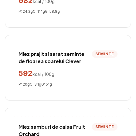
682
kcal / 100g
P:
24.2
g
C:
11.1
g
G:
58.8
g
Miez prajit si sarat seminte
SEMINTE
de floarea soarelui Clever
592
kcal / 100g
P:
20
g
C:
3.1
g
G:
51
g
Miez samburi de caisa Fruit
SEMINTE
Orchard