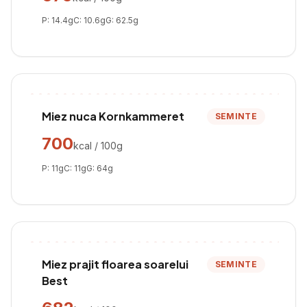
P:
14.4
g
C:
10.6
g
G:
62.5
g
Miez nuca Kornkammeret
SEMINTE
700
kcal / 100g
P:
11
g
C:
11
g
G:
64
g
Miez prajit floarea soarelui
SEMINTE
Best