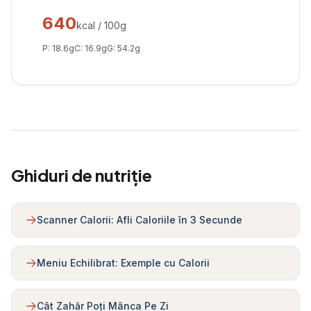
640
kcal / 100g
P:
18.6
g
C:
16.9
g
G:
54.2
g
Ghiduri de nutriție
Scanner Calorii: Afli Caloriile în 3 Secunde
Meniu Echilibrat: Exemple cu Calorii
Cât Zahăr Poți Mânca Pe Zi