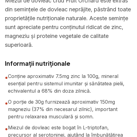
Miezul de dovleac crud Fruit Orchard este extras
din semințele de dovleac neprăjite, păstrând toate
proprietățile nutriționale naturale. Aceste semințe
sunt apreciate pentru conținutul ridicat de zinc,
magneziu și proteine vegetale de calitate
superioară.
Informații nutriționale
Conține aproximativ 7.5mg zinc la 100g, mineral
●
esențial pentru sistemul imunitar și sănătatea pielii,
echivalentul a 68% din doza zilnică.
O porție de 30g furnizează aproximativ 150mg
●
magneziu (37% din necesarul zilnic), important
pentru relaxarea musculară și somn.
Miezul de dovleac este bogat în L-triptofan,
●
precursor al serotoninei, ajutând la îmbunătățirea