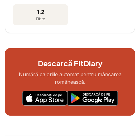
1.2
Fibre
Descarcă FitDiary
Numără caloriile automat pentru mâncarea
românească.