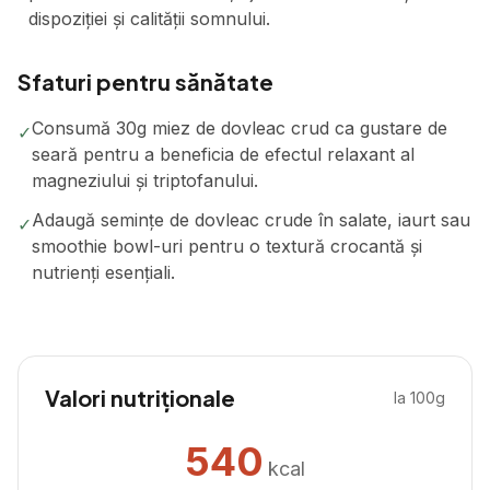
dispoziției și calității somnului.
Sfaturi pentru sănătate
Consumă 30g miez de dovleac crud ca gustare de
✓
seară pentru a beneficia de efectul relaxant al
magneziului și triptofanului.
Adaugă semințe de dovleac crude în salate, iaurt sau
✓
smoothie bowl-uri pentru o textură crocantă și
nutrienți esențiali.
Valori nutriționale
la 100g
540
kcal