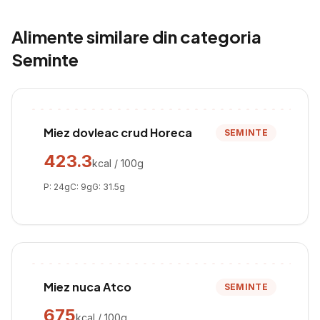
Alimente similare din categoria
Seminte
Miez dovleac crud Horeca
SEMINTE
423.3
kcal / 100g
P:
24
g
C:
9
g
G:
31.5
g
Miez nuca Atco
SEMINTE
675
kcal / 100g