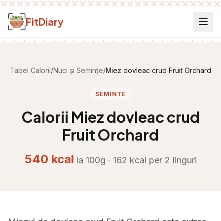
Salt la conținut
FitDiary
Tabel Calorii
/
Nuci și Semințe
/
Miez dovleac crud Fruit Orchard
SEMINTE
Calorii
Miez dovleac crud
Fruit Orchard
540
kcal
la 100g ·
162
kcal per
2 linguri