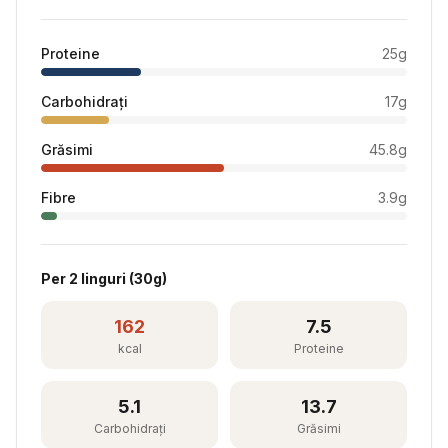
Proteine
25
g
Carbohidrați
17
g
Grăsimi
45.8
g
Fibre
3.9
g
Per
2 linguri
(
30
g)
162
7.5
kcal
Proteine
5.1
13.7
Carbohidrați
Grăsimi