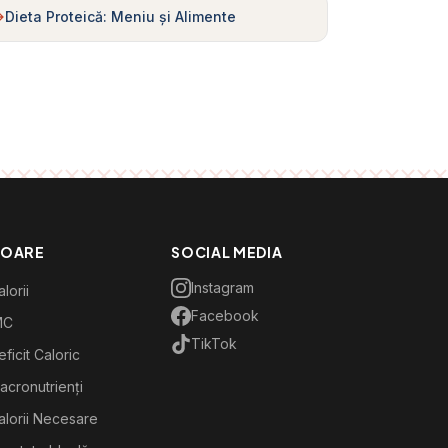
Dieta Proteică: Meniu și Alimente
TOARE
SOCIAL MEDIA
Instagram
lorii
Facebook
MC
TikTok
ficit Caloric
acronutrienți
alorii Necesare