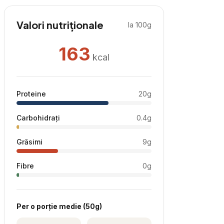
Valori nutriționale
la 100g
163
kcal
Proteine
20
g
Carbohidrați
0.4
g
Grăsimi
9
g
Fibre
0
g
Per
o porție medie
(
50
g)