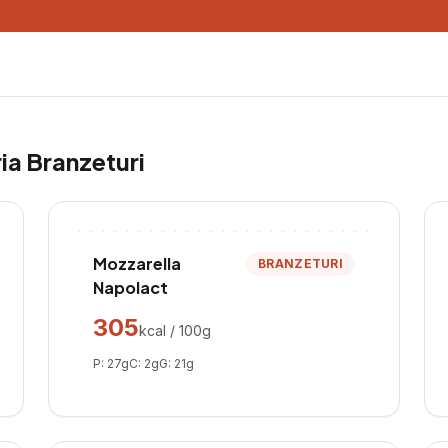
ria
Branzeturi
Mozzarella
BRANZETURI
Napolact
305
kcal / 100g
P:
27
g
C:
2
g
G:
21
g