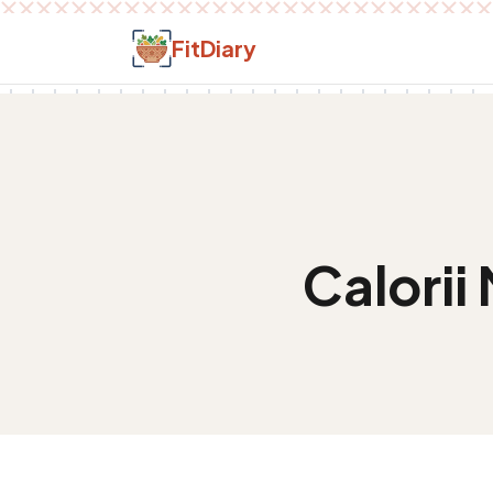
Salt la conținut
FitDiary
Calorii