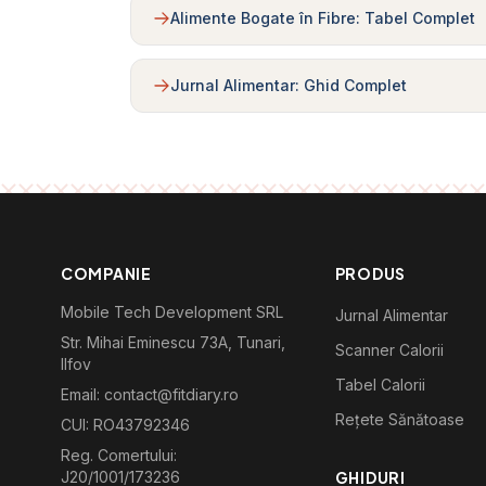
Alimente Bogate în Fibre: Tabel Complet
Jurnal Alimentar: Ghid Complet
COMPANIE
PRODUS
Mobile Tech Development SRL
Jurnal Alimentar
Str. Mihai Eminescu 73A, Tunari,
Scanner Calorii
Ilfov
Tabel Calorii
Email: contact@fitdiary.ro
Rețete Sănătoase
CUI: RO43792346
Reg. Comertului:
J20/1001/173236
GHIDURI