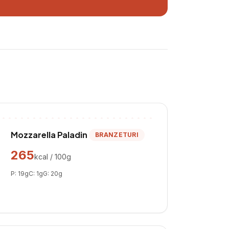
Mozzarella Paladin
BRANZETURI
265
kcal / 100g
P:
19
g
C:
1
g
G:
20
g