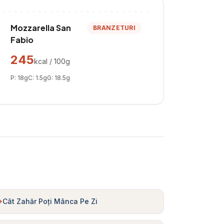
Mozzarella San
BRANZETURI
Fabio
245
kcal / 100g
P:
18
g
C:
1.5
g
G:
18.5
g
Cât Zahăr Poți Mânca Pe Zi