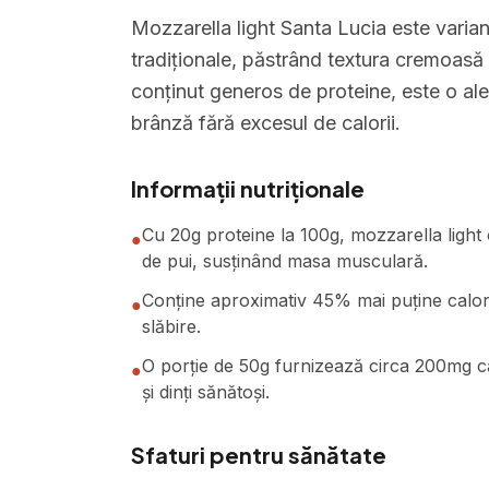
Mozzarella light Santa Lucia este varian
tradiționale, păstrând textura cremoasă ș
conținut generos de proteine, este o al
brânză fără excesul de calorii.
Informații nutriționale
Cu 20g proteine la 100g, mozzarella light 
●
de pui, susținând masa musculară.
Conține aproximativ 45% mai puține calorii
●
slăbire.
O porție de 50g furnizează circa 200mg ca
●
și dinți sănătoși.
Sfaturi pentru sănătate