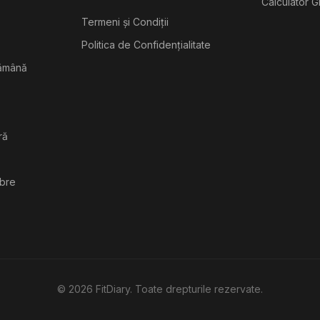
Calculator G
Termeni și Condiții
Politica de Confidențialitate
tămână
ră
ibre
©
2026
FitDiary. Toate drepturile rezervate.