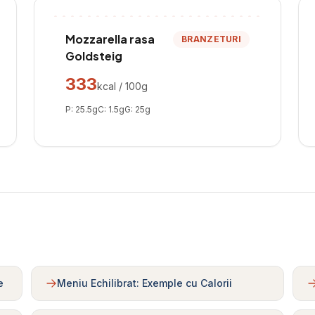
Mozzarella rasa
BRANZETURI
Goldsteig
333
kcal / 100g
P:
25.5
g
C:
1.5
g
G:
25
g
e
Meniu Echilibrat: Exemple cu Calorii