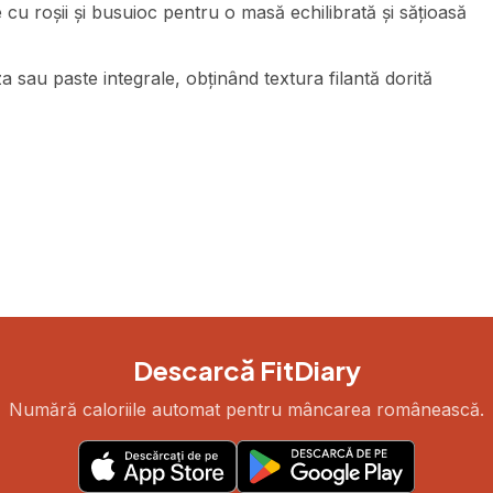
cu roșii și busuioc pentru o masă echilibrată și sățioasă
 sau paste integrale, obținând textura filantă dorită
Descarcă FitDiary
Numără caloriile automat pentru mâncarea românească.