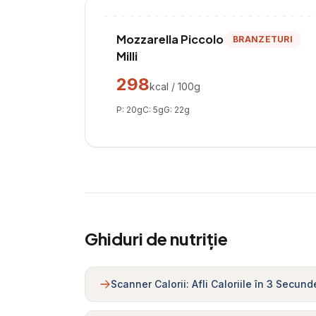
Mozzarella Piccolo
BRANZETURI
Milli
298
kcal / 100g
P:
20
g
C:
5
g
G:
22
g
Ghiduri de nutriție
Scanner Calorii: Afli Caloriile în 3 Secund