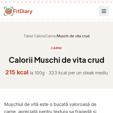
Salt la conținut
FitDiary
Tabel Calorii
/
Carne
/
Muschi de vita crud
CARNE
Calorii
Muschi de vita crud
215
kcal
la 100g ·
323
kcal per
un steak mediu
Mușchiul de vită este o bucată valoroasă de
carne, apreciată pentru textura sa fragedă și