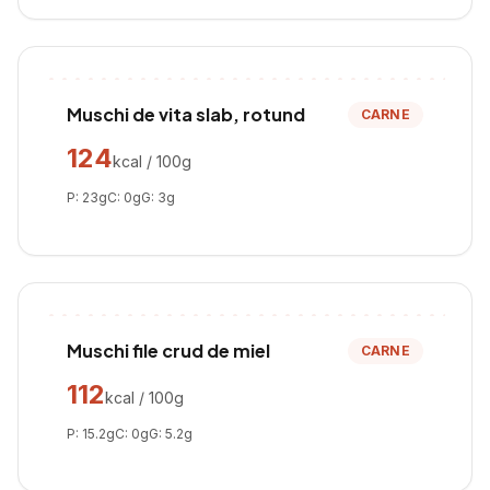
Muschi de vita slab, rotund
CARNE
124
kcal / 100g
P:
23
g
C:
0
g
G:
3
g
Muschi file crud de miel
CARNE
112
kcal / 100g
P:
15.2
g
C:
0
g
G:
5.2
g