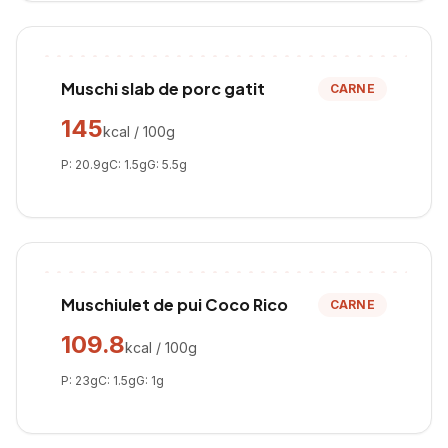
Muschi slab de porc gatit
CARNE
145
kcal / 100g
P:
20.9
g
C:
1.5
g
G:
5.5
g
Muschiulet de pui Coco Rico
CARNE
109.8
kcal / 100g
P:
23
g
C:
1.5
g
G:
1
g