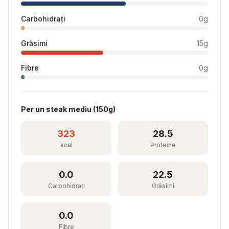
Carbohidrați
0
g
Grăsimi
15
g
Fibre
0
g
Per
un steak mediu
(
150
g)
323
28.5
kcal
Proteine
0.0
22.5
Carbohidrați
Grăsimi
0.0
Fibre