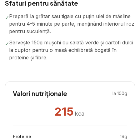
Sfaturi pentru sănătate
Prepară la grătar sau tigaie cu puțin ulei de măsline
✓
pentru 4-5 minute pe parte, menținând interiorul roz
pentru suculență.
Servește 150g mușchi cu salată verde și cartofi dulci
✓
la cuptor pentru o masă echilibrată bogată în
proteine și fibre.
Valori nutriționale
la 100g
215
kcal
Proteine
19
g