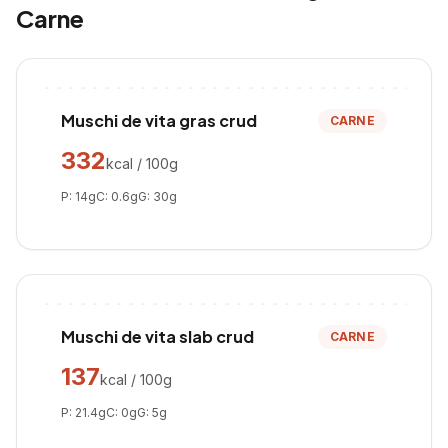
Carne
Muschi de vita gras crud
CARNE
332
kcal / 100g
P:
14
g
C:
0.6
g
G:
30
g
Muschi de vita slab crud
CARNE
137
kcal / 100g
P:
21.4
g
C:
0
g
G:
5
g