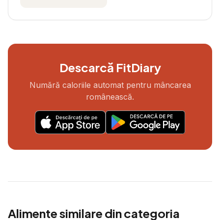
Descarcă FitDiary
Numără caloriile automat pentru mâncarea
românească.
Alimente similare din categoria