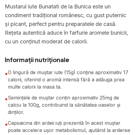
Mustarul iute Bunatati de la Bunica este un
condiment tradițional românesc, cu gust puternic
și picant, perfect pentru preparatele de casă.
Rețeta autentică aduce în farfurie aromele bunicii,
cu un conținut moderat de calorii.
Informații nutriționale
O lingură de muștar iute (15g) conține aproximativ 17
●
calorii, oferind o aromă intensă fără a adăuga prea
multe calorii la masa ta.
Semințele de muștar conțin aproximativ 25mg de
●
calciu la 100g, contribuind la sănătatea oaselor și
dinților.
Capsaicina din ardeii iuți prezentă în acest muștar
●
poate accelera ușor metabolismul, ajutând la arderea