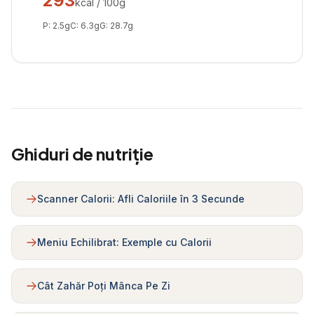
293
kcal / 100g
P:
2.5
g
C:
6.3
g
G:
28.7
g
Ghiduri de nutriție
Scanner Calorii: Afli Caloriile în 3 Secunde
Meniu Echilibrat: Exemple cu Calorii
Cât Zahăr Poți Mânca Pe Zi