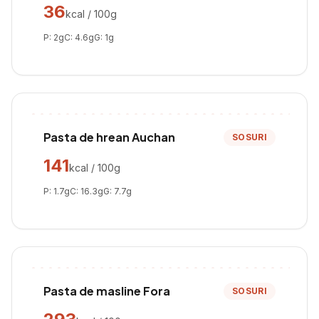
36
kcal / 100g
P:
2
g
C:
4.6
g
G:
1
g
Pasta de hrean Auchan
SOSURI
141
kcal / 100g
P:
1.7
g
C:
16.3
g
G:
7.7
g
Pasta de masline Fora
SOSURI