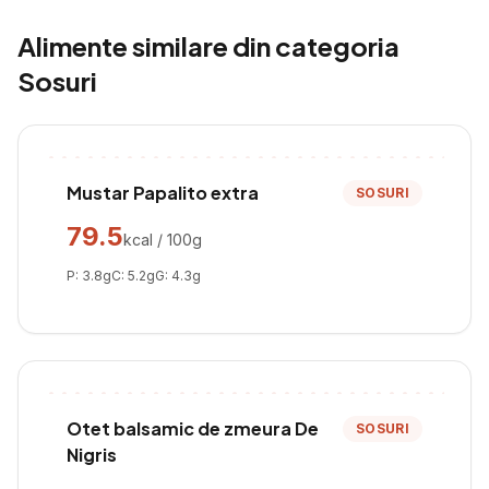
Alimente similare din categoria
Sosuri
Mustar Papalito extra
SOSURI
79.5
kcal / 100g
P:
3.8
g
C:
5.2
g
G:
4.3
g
Otet balsamic de zmeura De
SOSURI
Nigris