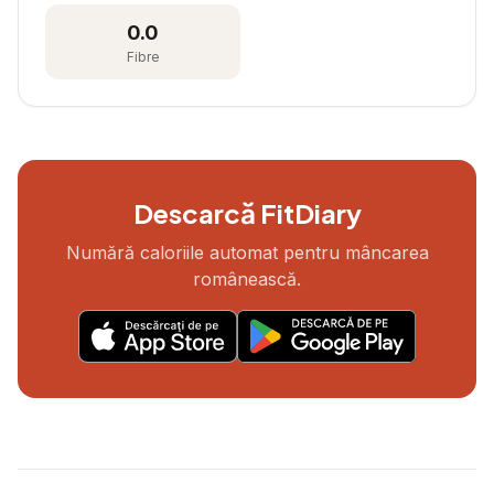
0.0
Fibre
Descarcă FitDiary
Numără caloriile automat pentru mâncarea
românească.