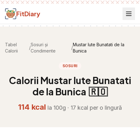
Salt la conținut
FitDiary
Tabel
Sosuri și
Mustar Iute Bunatati de la
/
/
Calorii
Condimente
Bunica
SOSURI
Calorii
Mustar Iute Bunatati
de la Bunica
🇷🇴
114
kcal
la 100g ·
17
kcal per
o lingură