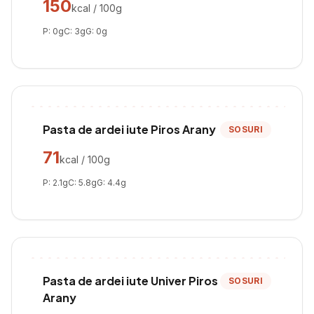
150
kcal / 100g
P:
0
g
C:
3
g
G:
0
g
Pasta de ardei iute Piros Arany
SOSURI
71
kcal / 100g
P:
2.1
g
C:
5.8
g
G:
4.4
g
Pasta de ardei iute Univer Piros
SOSURI
Arany