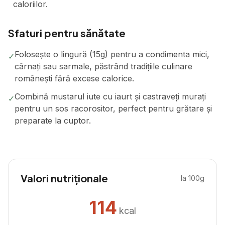
caloriilor.
Sfaturi pentru sănătate
Folosește o lingură (15g) pentru a condimenta mici,
✓
cârnați sau sarmale, păstrând tradițiile culinare
românești fără excese calorice.
Combină mustarul iute cu iaurt și castraveți murați
✓
pentru un sos racorositor, perfect pentru grătare și
preparate la cuptor.
Valori nutriționale
la 100g
114
kcal