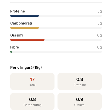
Proteine
5
g
Carbohidrați
5
g
Grăsimi
6
g
Fibre
0
g
Per
o lingură
(
15
g)
17
0.8
kcal
Proteine
0.8
0.9
Carbohidrați
Grăsimi