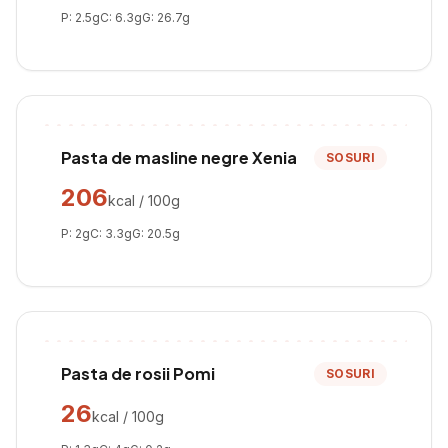
P:
2.5
g
C:
6.3
g
G:
26.7
g
Pasta de masline negre Xenia
SOSURI
206
kcal / 100g
P:
2
g
C:
3.3
g
G:
20.5
g
Pasta de rosii Pomi
SOSURI
26
kcal / 100g