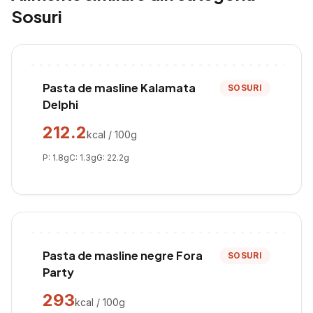
Sosuri
Pasta de masline Kalamata
SOSURI
Delphi
212.2
kcal / 100g
P:
1.8
g
C:
1.3
g
G:
22.2
g
Pasta de masline negre Fora
SOSURI
Party
293
kcal / 100g