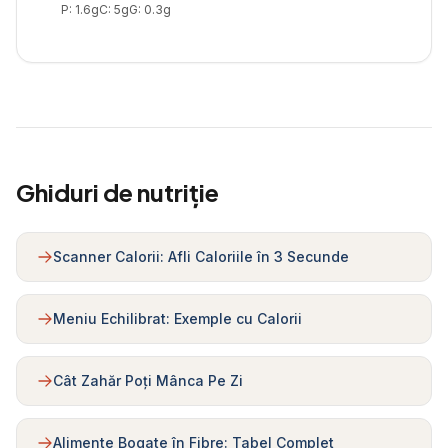
P:
1.6
g
C:
5
g
G:
0.3
g
Ghiduri de nutriție
Scanner Calorii: Afli Caloriile în 3 Secunde
Meniu Echilibrat: Exemple cu Calorii
Cât Zahăr Poți Mânca Pe Zi
Alimente Bogate în Fibre: Tabel Complet