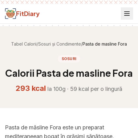
Salt la conținut
FitDiary
Tabel Calorii
/
Sosuri și Condimente
/
Pasta de masline Fora
SOSURI
Calorii
Pasta de masline Fora
293
kcal
la 100g ·
59
kcal per
o lingură
Pasta de măsline Fora este un preparat
mediteraneean bogat în grăsimi sănătoase,