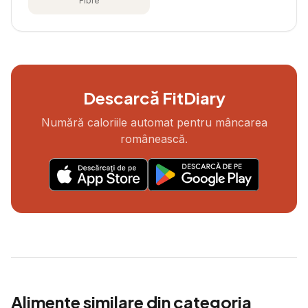
Fibre
Descarcă FitDiary
Numără caloriile automat pentru mâncarea
românească.
Alimente similare din categoria