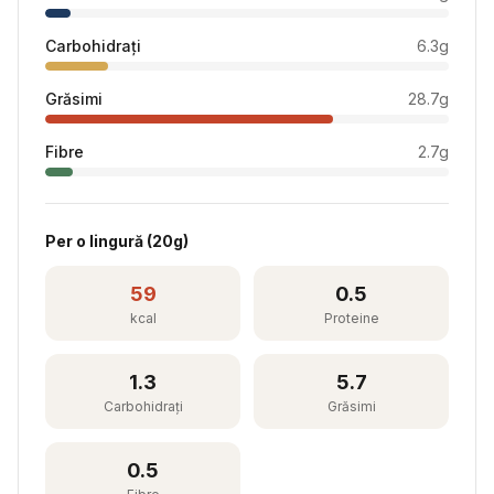
Carbohidrați
6.3
g
Grăsimi
28.7
g
Fibre
2.7
g
Per
o lingură
(
20
g)
59
0.5
kcal
Proteine
1.3
5.7
Carbohidrați
Grăsimi
0.5