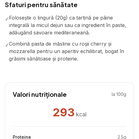
Sfaturi pentru sănătate
Folosește o lingură (20g) ca tartină pe pâine
✓
integrală la micul dejun sau ca ingredient în paste,
adăugând savoare mediteraneană.
Combină pasta de măsline cu roșii cherry și
✓
mozzarella pentru un aperitiv echilibrat, bogat în
grăsimi sănătoase și proteine.
Valori nutriționale
la 100g
293
kcal
Proteine
2.5
g