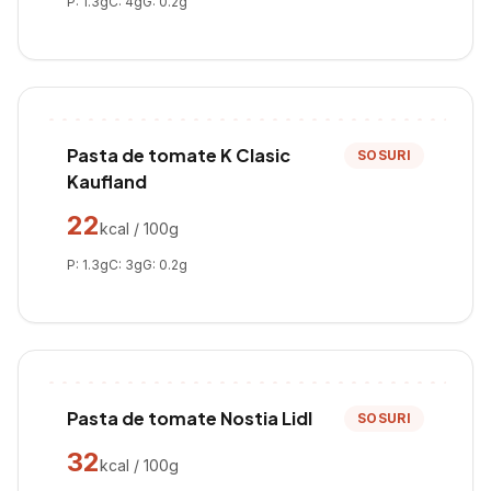
P:
1.3
g
C:
4
g
G:
0.2
g
Pasta de tomate K Clasic
SOSURI
Kaufland
22
kcal / 100g
P:
1.3
g
C:
3
g
G:
0.2
g
Pasta de tomate Nostia Lidl
SOSURI
32
kcal / 100g