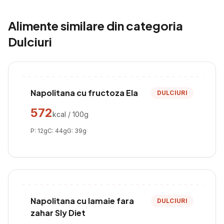
Alimente similare din categoria
Dulciuri
Napolitana cu fructoza Ela
DULCIURI
572
kcal / 100g
P:
12
g
C:
44
g
G:
39
g
Napolitana cu lamaie fara
DULCIURI
zahar Sly Diet