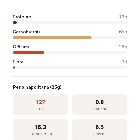
Proteine
3.3
g
Carbohidrați
65
g
Grăsimi
26
g
Fibre
0
g
Per
o napolitană
(
25
g)
127
0.8
kcal
Proteine
16.3
6.5
Carbohidrați
Grăsimi