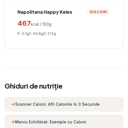
Napolitana Happy Keles
DULCIURI
467
kcal / 100g
P:
3.7
g
C:
64.8
g
G:
21.5
g
Ghiduri de nutriție
Scanner Calorii: Afli Caloriile în 3 Secunde
Meniu Echilibrat: Exemple cu Calorii