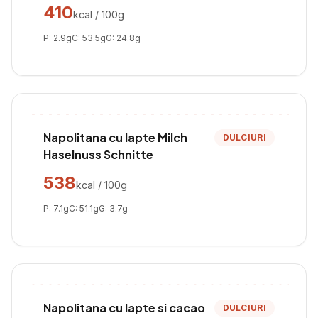
410
kcal / 100g
P:
2.9
g
C:
53.5
g
G:
24.8
g
Napolitana cu lapte Milch
DULCIURI
Haselnuss Schnitte
538
kcal / 100g
P:
7.1
g
C:
51.1
g
G:
3.7
g
Napolitana cu lapte si cacao
DULCIURI