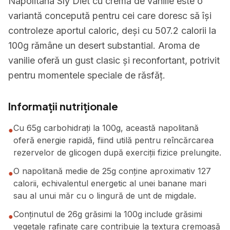
Napolitana Sly Diet cu cremă de vanilie este o
variantă concepută pentru cei care doresc să își
controleze aportul caloric, deși cu 507.2 calorii la
100g rămâne un desert substantial. Aroma de
vanilie oferă un gust clasic și reconfortant, potrivit
pentru momentele speciale de răsfăț.
Informații nutriționale
Cu 65g carbohidrați la 100g, această napolitană
●
oferă energie rapidă, fiind utilă pentru reîncărcarea
rezervelor de glicogen după exerciții fizice prelungite.
O napolitană medie de 25g conține aproximativ 127
●
calorii, echivalentul energetic al unei banane mari
sau al unui măr cu o lingură de unt de migdale.
Conținutul de 26g grăsimi la 100g include grăsimi
●
vegetale rafinate care contribuie la textura cremoasă