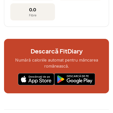
0.0
Fibre
Descarcă FitDiary
Numără caloriile automat pentru mâncarea
românească.