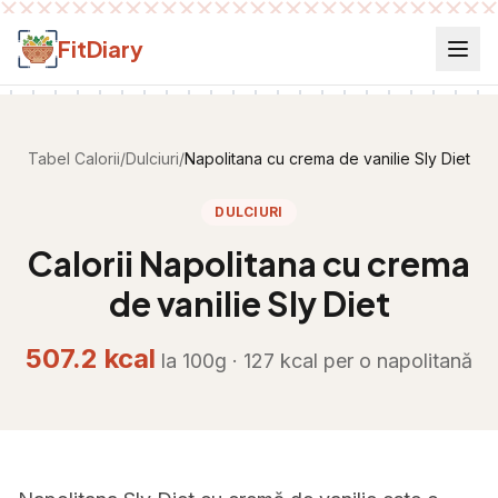
Salt la conținut
FitDiary
Tabel Calorii
/
Dulciuri
/
Napolitana cu crema de vanilie Sly Diet
DULCIURI
Calorii
Napolitana cu crema
de vanilie Sly Diet
507.2
kcal
la 100g ·
127
kcal per
o napolitană