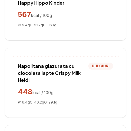
Happy Hippo Kinder
567
kcal / 100g
P:
9.4
g
C:
51.2
g
G:
36.1
g
Napolitana glazurata cu
DULCIURI
ciocolata lapte Crispy Milk
Heidi
448
kcal / 100g
P:
6.4
g
C:
40.2
g
G:
29.1
g