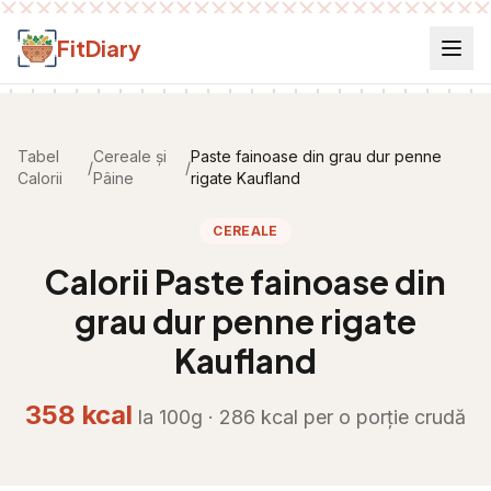
Salt la conținut
FitDiary
Tabel
Cereale și
Paste fainoase din grau dur penne
/
/
Calorii
Pâine
rigate Kaufland
CEREALE
Calorii
Paste fainoase din
grau dur penne rigate
Kaufland
358
kcal
la 100g ·
286
kcal per
o porție crudă