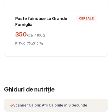
Paste fainoase La Grande
CEREALE
Famiglia
350
kcal / 100g
P:
11
g
C:
75
g
G:
0.7
g
Ghiduri de nutriție
Scanner Calorii: Afli Caloriile în 3 Secunde