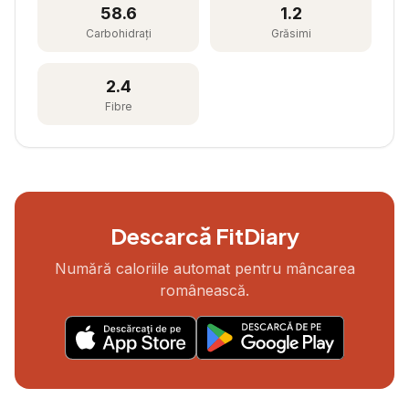
58.6
1.2
Carbohidrați
Grăsimi
2.4
Fibre
Descarcă FitDiary
Numără caloriile automat pentru mâncarea
românească.