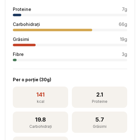
Proteine
7
g
Carbohidrați
66
g
Grăsimi
19
g
Fibre
3
g
Per
o porție
(
30
g)
141
2.1
kcal
Proteine
19.8
5.7
Carbohidrați
Grăsimi