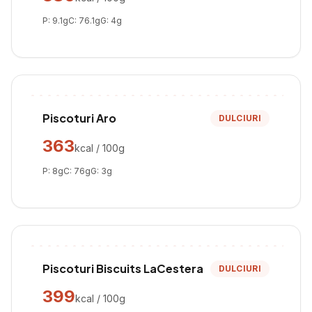
P:
9.1
g
C:
76.1
g
G:
4
g
Piscoturi Aro
DULCIURI
363
kcal / 100g
P:
8
g
C:
76
g
G:
3
g
Piscoturi Biscuits LaCestera
DULCIURI
399
kcal / 100g