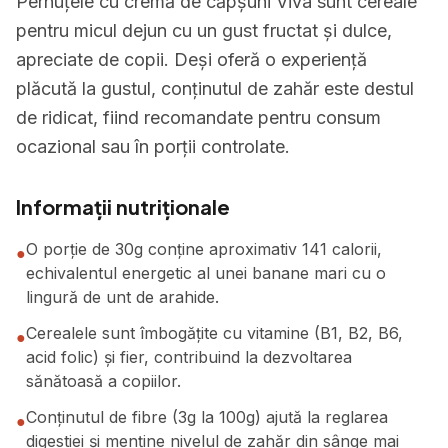
Pernuțele cu cremă de căpșuni Viva sunt cereale
pentru micul dejun cu un gust fructat și dulce,
apreciate de copii. Deși oferă o experiență
plăcută la gustul, conținutul de zahăr este destul
de ridicat, fiind recomandate pentru consum
ocazional sau în porții controlate.
Informații nutriționale
O porție de 30g conține aproximativ 141 calorii,
●
echivalentul energetic al unei banane mari cu o
lingură de unt de arahide.
Cerealele sunt îmbogățite cu vitamine (B1, B2, B6,
●
acid folic) și fier, contribuind la dezvoltarea
sănătoasă a copiilor.
Conținutul de fibre (3g la 100g) ajută la reglarea
●
digestiei și menține nivelul de zahăr din sânge mai