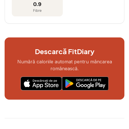
0.9
Fibre
Descarcă FitDiary
Numără caloriile automat pentru mâncarea
românească.