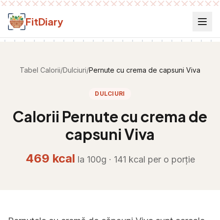
Salt la conținut
FitDiary
Tabel Calorii
/
Dulciuri
/
Pernute cu crema de capsuni Viva
DULCIURI
Calorii
Pernute cu crema de
capsuni Viva
469
kcal
la 100g ·
141
kcal per
o porție