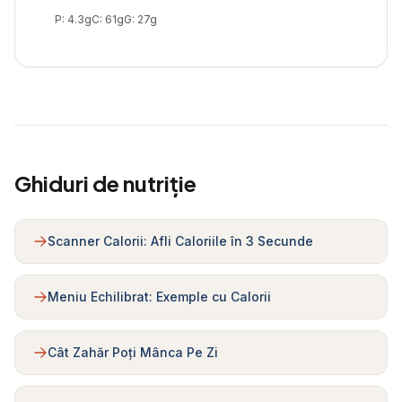
P:
4.3
g
C:
61
g
G:
27
g
Ghiduri de nutriție
Scanner Calorii: Afli Caloriile în 3 Secunde
Meniu Echilibrat: Exemple cu Calorii
Cât Zahăr Poți Mânca Pe Zi