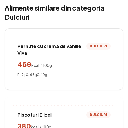
Alimente similare din categoria
Dulciuri
Pernute cu crema de vanilie
DULCIURI
Viva
469
kcal / 100g
P:
7
g
C:
66
g
G:
19
g
Piscoturi Elledi
DULCIURI
380
kcal / 100g