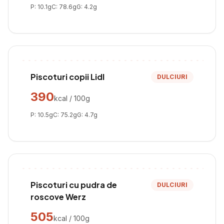
P:
10.1
g
C:
78.6
g
G:
4.2
g
Piscoturi copii Lidl
DULCIURI
390
kcal / 100g
P:
10.5
g
C:
75.2
g
G:
4.7
g
Piscoturi cu pudra de
DULCIURI
roscove Werz
505
kcal / 100g