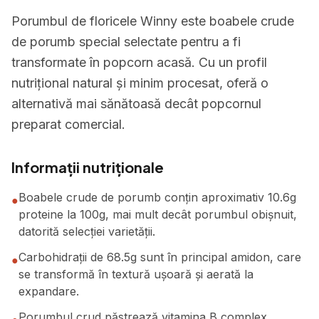
Porumbul de floricele Winny este boabele crude
de porumb special selectate pentru a fi
transformate în popcorn acasă. Cu un profil
nutrițional natural și minim procesat, oferă o
alternativă mai sănătoasă decât popcornul
preparat comercial.
Informații nutriționale
Boabele crude de porumb conțin aproximativ 10.6g
●
proteine la 100g, mai mult decât porumbul obișnuit,
datorită selecției varietății.
Carbohidrații de 68.5g sunt în principal amidon, care
●
se transformă în textură ușoară și aerată la
expandare.
Porumbul crud păstrează vitamina B complex,