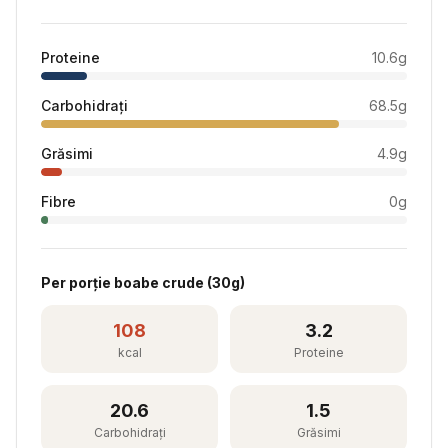
Proteine
10.6
g
Carbohidrați
68.5
g
Grăsimi
4.9
g
Fibre
0
g
Per
porție boabe crude
(
30
g)
108
3.2
kcal
Proteine
20.6
1.5
Carbohidrați
Grăsimi