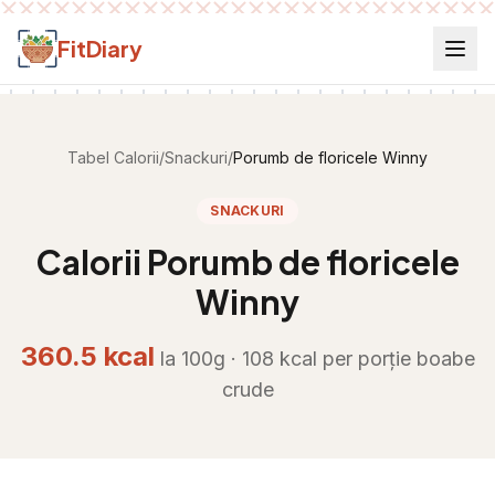
Salt la conținut
FitDiary
Tabel Calorii
/
Snackuri
/
Porumb de floricele Winny
SNACKURI
Calorii
Porumb de floricele
Winny
360.5
kcal
la 100g ·
108
kcal per
porție boabe
crude