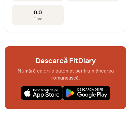
0.0
Fibre
Descarcă FitDiary
Numără caloriile automat pentru mâncarea
românească.