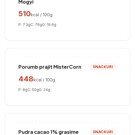
Mogyi
510
kcal / 100g
P:
7.3
g
C:
76
g
G:
19.6
g
Porumb prajit MisterCorn
SNACKURI
448
kcal / 100g
P:
8
g
C:
50
g
G:
24
g
Pudra cacao 1% grasime
SNACKURI