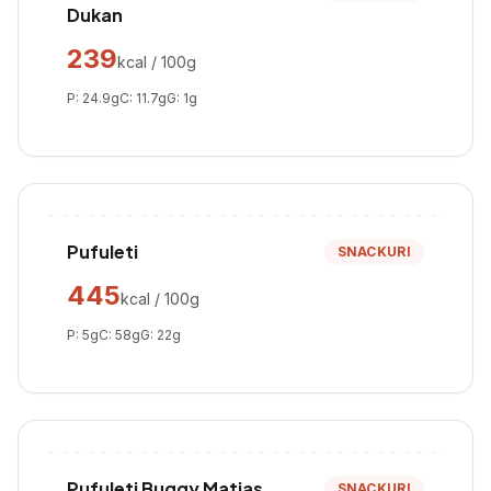
Dukan
239
kcal / 100g
P:
24.9
g
C:
11.7
g
G:
1
g
Pufuleti
SNACKURI
445
kcal / 100g
P:
5
g
C:
58
g
G:
22
g
Pufuleti Buggy Matias
SNACKURI