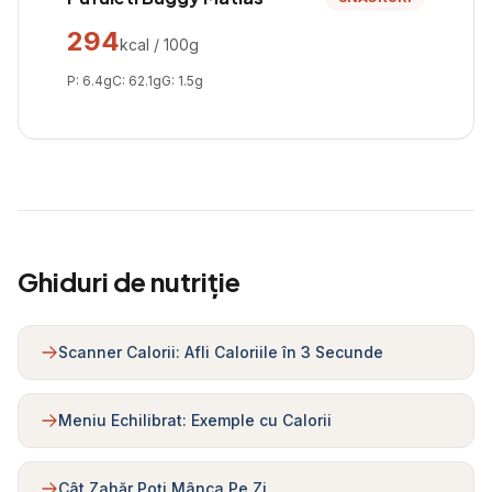
294
kcal / 100g
P:
6.4
g
C:
62.1
g
G:
1.5
g
Ghiduri de nutriție
Scanner Calorii: Afli Caloriile în 3 Secunde
Meniu Echilibrat: Exemple cu Calorii
Cât Zahăr Poți Mânca Pe Zi