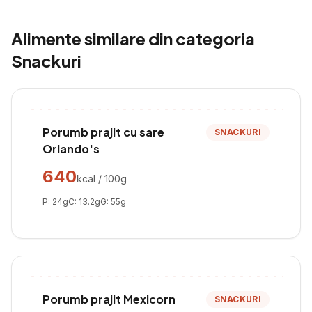
Alimente similare din categoria
Snackuri
Porumb prajit cu sare
SNACKURI
Orlando's
640
kcal / 100g
P:
24
g
C:
13.2
g
G:
55
g
Porumb prajit Mexicorn
SNACKURI