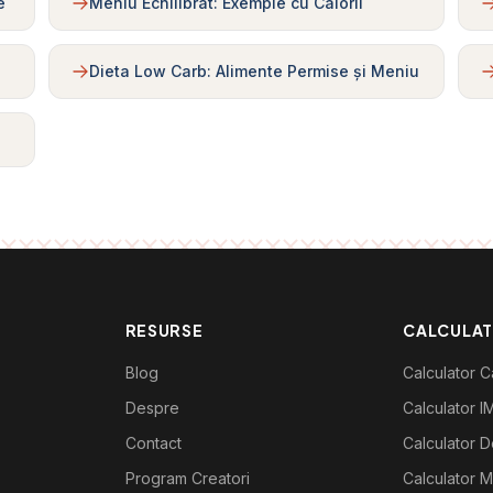
e
Meniu Echilibrat: Exemple cu Calorii
Dieta Low Carb: Alimente Permise și Meniu
RESURSE
CALCULA
Blog
Calculator Ca
Despre
Calculator I
Contact
Calculator De
Program Creatori
Calculator M