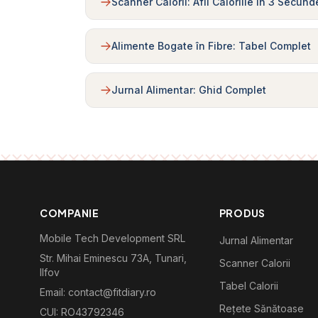
Scanner Calorii: Afli Caloriile în 3 Secund
Alimente Bogate în Fibre: Tabel Complet
Jurnal Alimentar: Ghid Complet
COMPANIE
PRODUS
Mobile Tech Development SRL
Jurnal Alimentar
Str. Mihai Eminescu 73A, Tunari,
Scanner Calorii
Ilfov
Tabel Calorii
Email: contact@fitdiary.ro
Rețete Sănătoase
CUI: RO43792346