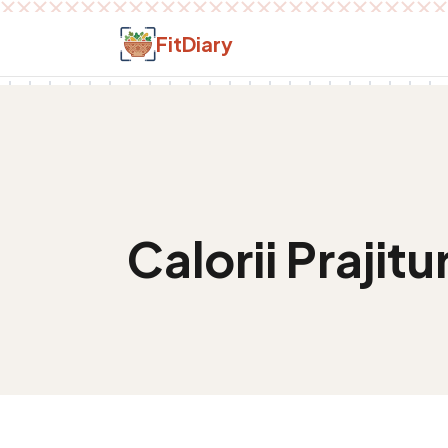
Salt la conținut
FitDiary
Calorii
Prajit