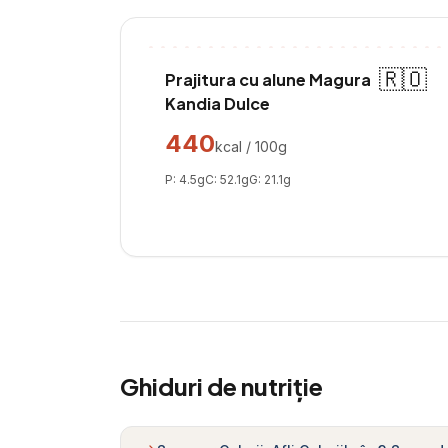
🇷🇴
Prajitura cu alune Magura
Kandia Dulce
440
kcal / 100g
P:
4.5
g
C:
52.1
g
G:
21.1
g
Ghiduri de nutriție