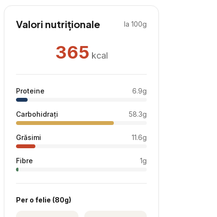
Valori nutriționale
la 100g
365
kcal
Proteine
6.9
g
Carbohidrați
58.3
g
Grăsimi
11.6
g
Fibre
1
g
Per
o felie
(
80
g)