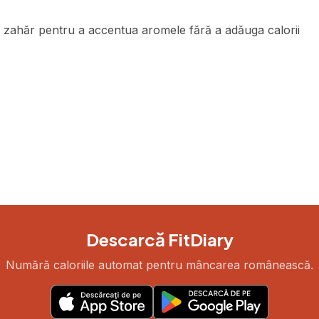
 zahăr pentru a accentua aromele fără a adăuga calorii
Descarcă FitDiary
Numără caloriile automat pentru mâncarea românească.