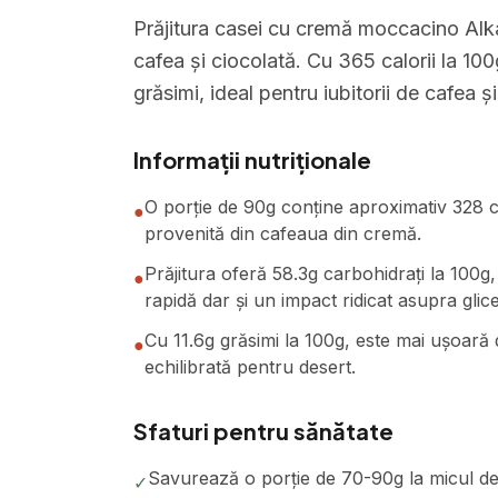
Prăjitura casei cu cremă moccacino Al
cafea și ciocolată. Cu 365 calorii la 100g
grăsimi, ideal pentru iubitorii de cafea și
Informații nutriționale
O porție de 90g conține aproximativ 328 ca
●
provenită din cafeaua din cremă.
Prăjitura oferă 58.3g carbohidrați la 100g,
●
rapidă dar și un impact ridicat asupra glice
Cu 11.6g grăsimi la 100g, este mai ușoară d
●
echilibrată pentru desert.
Sfaturi pentru sănătate
Savurează o porție de 70-90g la micul de
✓