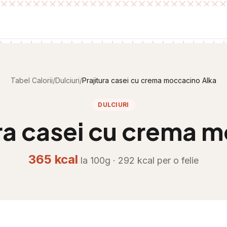
Tabel Calorii
/
Dulciuri
/
Prajitura casei cu crema moccacino Alka
DULCIURI
ura casei cu crema 
365
kcal
la 100g ·
292
kcal per
o felie