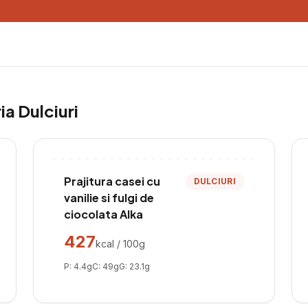
ria
Dulciuri
Prajitura casei cu
DULCIURI
vanilie si fulgi de
ciocolata Alka
427
kcal / 100g
P:
4.4
g
C:
49
g
G:
23.1
g