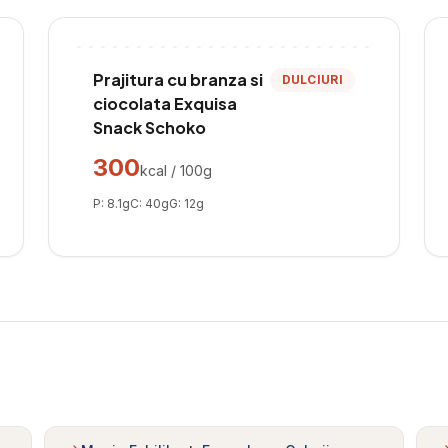
Prajitura cu branza si
DULCIURI
ciocolata Exquisa
Snack Schoko
300
kcal / 100g
P:
8.1
g
C:
40
g
G:
12
g