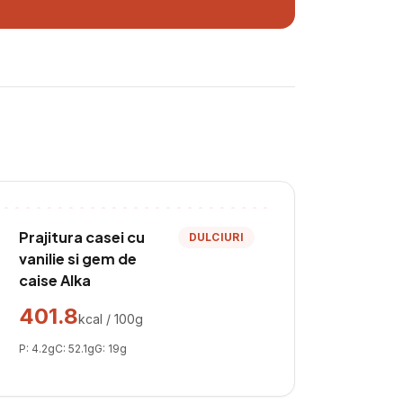
Prajitura casei cu
DULCIURI
vanilie si gem de
caise Alka
401.8
kcal / 100g
P:
4.2
g
C:
52.1
g
G:
19
g