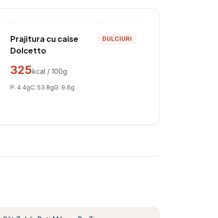
Prajitura cu caise
DULCIURI
Dolcetto
325
kcal / 100g
P:
4.4
g
C:
53.8
g
G:
9.6
g