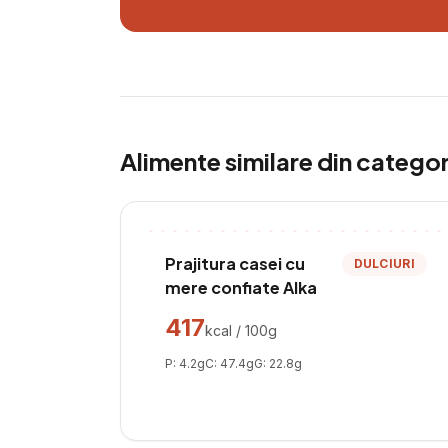
Alimente similare din catego
Prajitura casei cu
DULCIURI
mere confiate Alka
417
kcal / 100g
P:
4.2
g
C:
47.4
g
G:
22.8
g