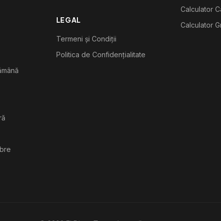
Calculator C
LEGAL
Calculator G
Termeni și Condiții
Politica de Confidențialitate
tămână
ră
ibre