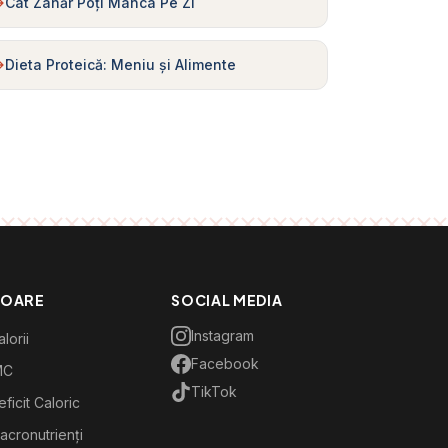
Cât Zahăr Poți Mânca Pe Zi
Dieta Proteică: Meniu și Alimente
TOARE
SOCIAL MEDIA
Instagram
lorii
Facebook
MC
TikTok
ficit Caloric
acronutrienți