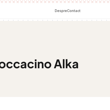
Despre
Contact
moccacino Alka