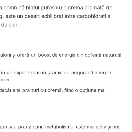
ka combină blatul pufos cu o cremă aromată de
, este un desert echilibrat între carbohidrați și
 dulciuri.
lorii și oferă un boost de energie din cofeină naturală
 în principal zaharuri și amidon, asigurând energie
miei.
ecât alte prăjituri cu cremă, fiind o opțiune mai
jun sau prânz când metabolismul este mai activ și poți