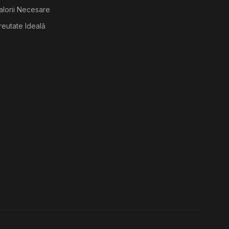
alorii Necesare
reutate Ideală