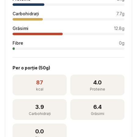
Carbohidrați
7.7
g
Grăsimi
12.8
g
Fibre
0
g
Per
o porție
(
50
g)
87
4.0
kcal
Proteine
3.9
6.4
Carbohidrați
Grăsimi
0.0