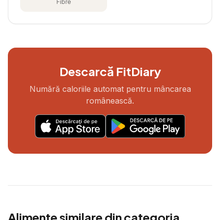
Fibre
Descarcă FitDiary
Numără caloriile automat pentru mâncarea
românească.
Alimente similare din categoria