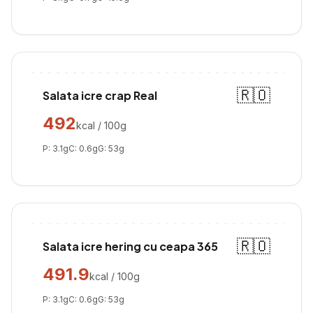
🇷🇴
Salata icre crap Real
492
kcal / 100g
P:
3.1
g
C:
0.6
g
G:
53
g
🇷🇴
Salata icre hering cu ceapa 365
491.9
kcal / 100g
P:
3.1
g
C:
0.6
g
G:
53
g