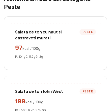
Peste
Salata de ton cu naut si
PESTE
castraveti murati
97
kcal / 100g
P:
10.1
g
C:
5.2
g
G:
3
g
Salata de ton John West
PESTE
199
kcal / 100g
P:
8.1
g
C:
6.7
g
G:
15.6
g