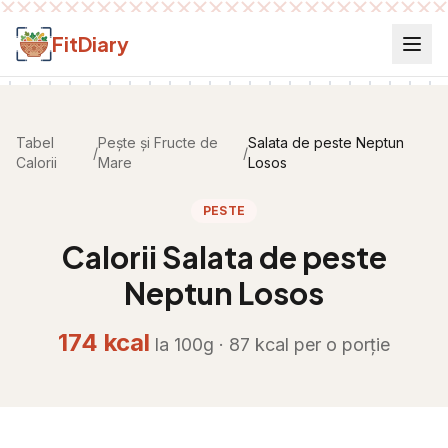
Salt la conținut
FitDiary
Tabel
Pește și Fructe de
Salata de peste Neptun
/
/
Calorii
Mare
Losos
PESTE
Calorii
Salata de peste
Neptun Losos
174
kcal
la 100g ·
87
kcal per
o porție