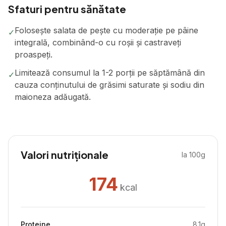
Sfaturi pentru sănătate
Folosește salata de pește cu moderație pe pâine
✓
integrală, combinând-o cu roșii și castraveți
proaspeți.
Limitează consumul la 1-2 porții pe săptămână din
✓
cauza conținutului de grăsimi saturate și sodiu din
maioneza adăugată.
Valori nutriționale
la 100g
174
kcal
Proteine
8.1
g