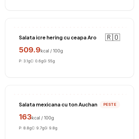
🇷🇴
Salata icre hering cu ceapa Aro
509.9
kcal / 100g
P:
3.1
g
C:
0.6
g
G:
55
g
Salata mexicana cu ton Auchan
PESTE
163
kcal / 100g
P:
8.8
g
C:
9.7
g
G:
9.8
g