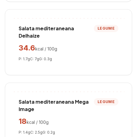
Salata mediteraneana
LEGUME
Delhaize
34.6
kcal / 100g
P:
1.7
g
C:
7
g
G:
0.3
g
Salata mediteraneana Mega
LEGUME
Image
18
kcal / 100g
P:
1.4
g
C:
2.5
g
G:
0.2
g