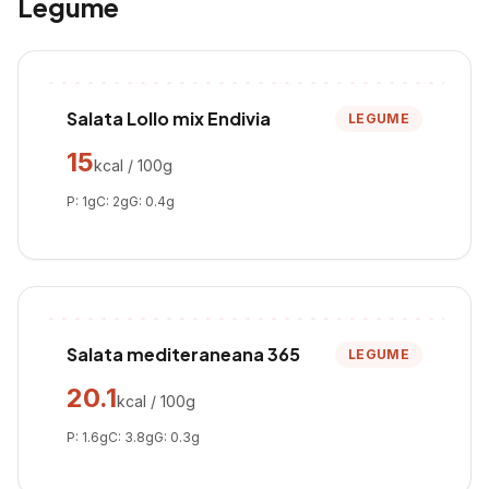
Legume
Salata Lollo mix Endivia
LEGUME
15
kcal / 100g
P:
1
g
C:
2
g
G:
0.4
g
Salata mediteraneana 365
LEGUME
20.1
kcal / 100g
P:
1.6
g
C:
3.8
g
G:
0.3
g