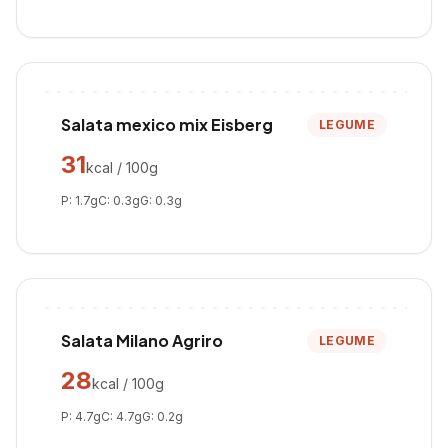
Salata mexico mix Eisberg
LEGUME
31
kcal / 100g
P:
1.7
g
C:
0.3
g
G:
0.3
g
Salata Milano Agriro
LEGUME
28
kcal / 100g
P:
4.7
g
C:
4.7
g
G:
0.2
g