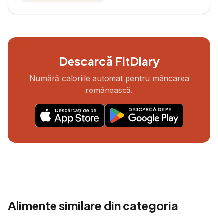
Descarcă FitDiary
Numără caloriile automat pentru mâncarea
românească.
Alimente similare din categoria