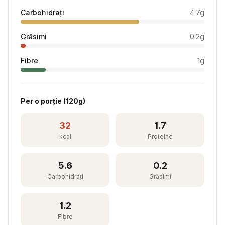
Carbohidrați
4.7
g
Grăsimi
0.2
g
Fibre
1
g
Per
o porție
(
120
g)
32
1.7
kcal
Proteine
5.6
0.2
Carbohidrați
Grăsimi
1.2
Fibre