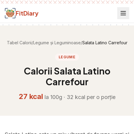
Salt la conținut
FitDiary
Tabel Calorii
/
Legume și Leguminoase
/
Salata Latino Carrefour
LEGUME
Calorii
Salata Latino
Carrefour
27
kcal
la 100g ·
32
kcal per
o porție