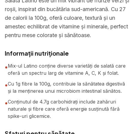
Salata Latino este un mix vibrant de frunze verzi și
roșii, inspirat din bucătăria sud-americană. Cu 27
de calorii la 100g, oferă culoare, texturã și un
amestec echilibrat de vitamine și minerale, perfect
pentru mese colorate și sănătoase.
Informații nutriționale
Mix-ul Latino conține diverse varietăți de salată care
●
oferă un spectru larg de vitamine A, C, K și folat.
Cu 1g fibre la 100g, contribuie la sănătatea digestivă
●
și la menținerea unui microbiom intestinal sănătos.
Conținutul de 4.7g carbohidrați include zahăruri
●
naturale și fibre care oferă energie susținută fără
spike-uri glicemice.
Sfaturi pentru sănătate