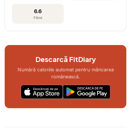
6.6
Fibre
Descarcă FitDiary
Numără caloriile automat pentru mâncarea
românească.