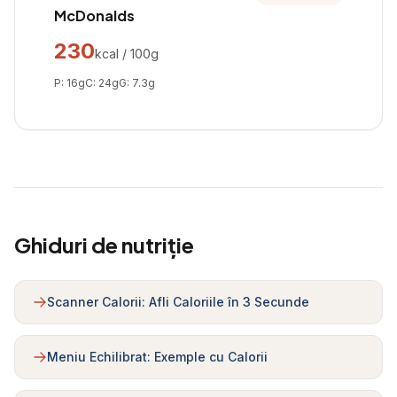
McDonalds
230
kcal / 100g
P:
16
g
C:
24
g
G:
7.3
g
Ghiduri de nutriție
Scanner Calorii: Afli Caloriile în 3 Secunde
Meniu Echilibrat: Exemple cu Calorii