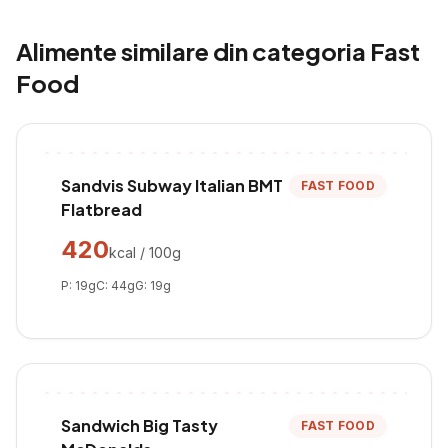
Alimente similare din categoria
Fast
Food
Sandvis Subway Italian BMT
FAST FOOD
Flatbread
420
kcal / 100g
P:
19
g
C:
44
g
G:
19
g
Sandwich Big Tasty
FAST FOOD