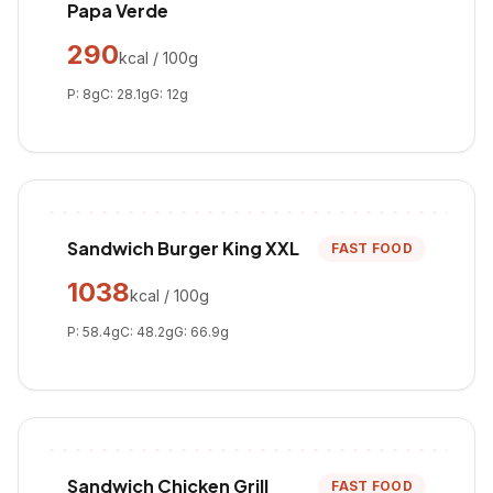
Papa Verde
290
kcal / 100g
P:
8
g
C:
28.1
g
G:
12
g
Sandwich Burger King XXL
FAST FOOD
1038
kcal / 100g
P:
58.4
g
C:
48.2
g
G:
66.9
g
Sandwich Chicken Grill
FAST FOOD