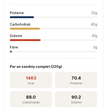
Proteine
32
g
Carbohidrați
40
g
Grăsimi
41
g
Fibre
3
g
Per
un sandviș complet
(
220
g)
1463
70.4
kcal
Proteine
88.0
90.2
Carbohidrați
Grăsimi