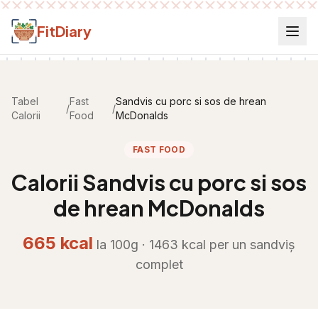
Salt la conținut
FitDiary
Tabel
Fast
Sandvis cu porc si sos de hrean
/
/
Calorii
Food
McDonalds
FAST FOOD
Calorii
Sandvis cu porc si sos
de hrean McDonalds
665
kcal
la 100g ·
1463
kcal per
un sandviș
complet