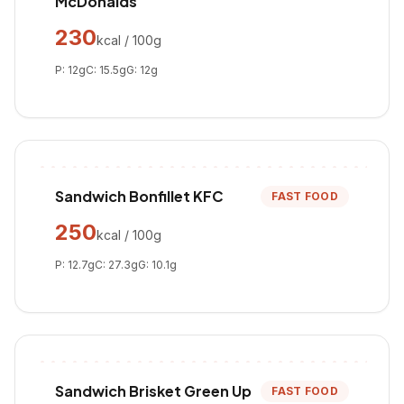
McDonalds
230
kcal / 100g
P:
12
g
C:
15.5
g
G:
12
g
Sandwich Bonfillet KFC
FAST FOOD
250
kcal / 100g
P:
12.7
g
C:
27.3
g
G:
10.1
g
Sandwich Brisket Green Up
FAST FOOD