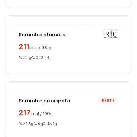
🇷🇴
Scrumbie afumata
211
kcal / 100g
P:
21.1
g
C:
0
g
G:
14
g
Scrumbie proaspata
PESTE
217
kcal / 100g
P:
24.6
g
C:
0
g
G:
12.4
g