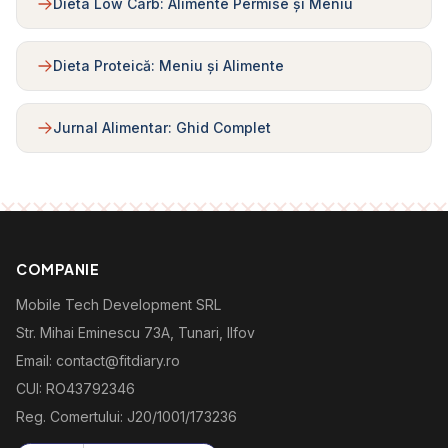
Dieta Low Carb: Alimente Permise și Meniu
Dieta Proteică: Meniu și Alimente
Jurnal Alimentar: Ghid Complet
COMPANIE
Mobile Tech Development SRL
Str. Mihai Eminescu 73A, Tunari, Ilfov
Email: contact@fitdiary.ro
CUI: RO43792346
Reg. Comertului: J20/1001/173236