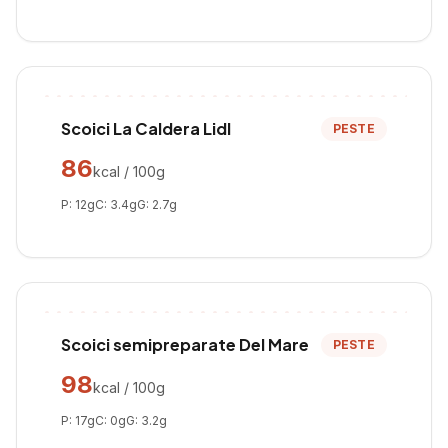
Scoici La Caldera Lidl
PESTE
86
kcal / 100g
P:
12
g
C:
3.4
g
G:
2.7
g
Scoici semipreparate Del Mare
PESTE
98
kcal / 100g
P:
17
g
C:
0
g
G:
3.2
g