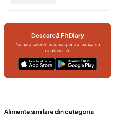
Descarcă FitDiary
Numără caloriile automat pentru mâncarea
românească.
Alimente similare din categoria