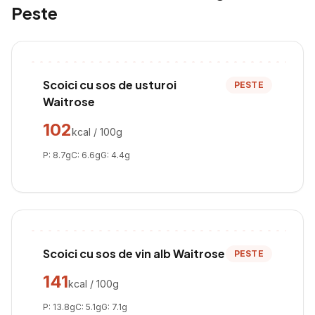
Peste
Scoici cu sos de usturoi
PESTE
Waitrose
102
kcal / 100g
P:
8.7
g
C:
6.6
g
G:
4.4
g
Scoici cu sos de vin alb Waitrose
PESTE
141
kcal / 100g
P:
13.8
g
C:
5.1
g
G:
7.1
g