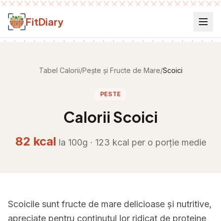
Salt la conținut
FitDiary
Tabel Calorii
/
Pește și Fructe de Mare
/
Scoici
PESTE
Calorii
Scoici
82
kcal
la 100g ·
123
kcal per
o porție medie
Scoicile sunt fructe de mare delicioase și nutritive,
apreciate pentru conținutul lor ridicat de proteine