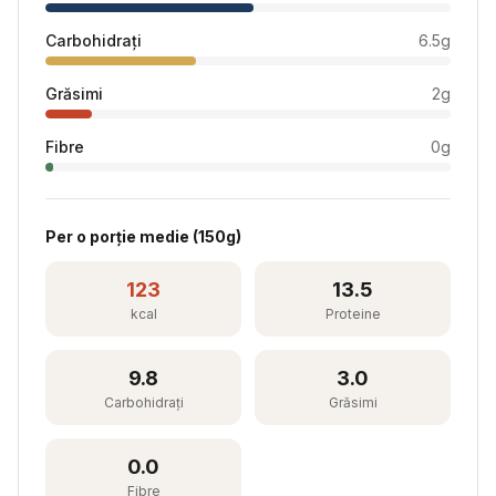
Carbohidrați
6.5
g
Grăsimi
2
g
Fibre
0
g
Per
o porție medie
(
150
g)
123
13.5
kcal
Proteine
9.8
3.0
Carbohidrați
Grăsimi
0.0
Fibre