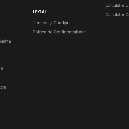
Calculator C
LEGAL
Calculator G
Termeni și Condiții
Politica de Confidențialitate
tămână
ră
ibre