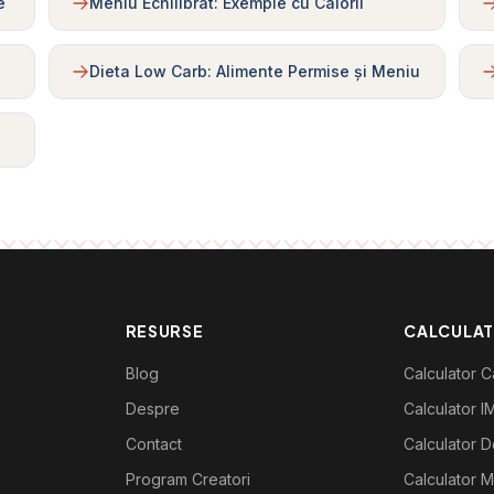
e
Meniu Echilibrat: Exemple cu Calorii
Dieta Low Carb: Alimente Permise și Meniu
RESURSE
CALCULA
Blog
Calculator Ca
Despre
Calculator I
Contact
Calculator De
Program Creatori
Calculator M