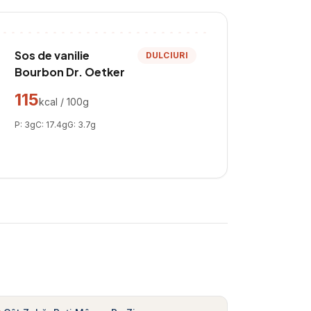
Sos de vanilie
DULCIURI
Bourbon Dr. Oetker
115
kcal / 100g
P:
3
g
C:
17.4
g
G:
3.7
g