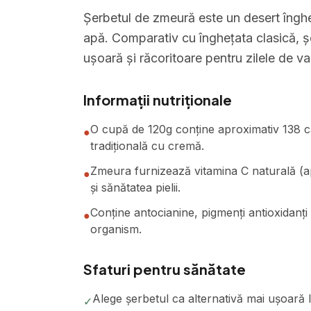
Șerbetul de zmeură este un desert înghe
apă. Comparativ cu înghețata clasică, șe
ușoară și răcoritoare pentru zilele de va
Informații nutriționale
O cupă de 120g conține aproximativ 138 cal
●
tradițională cu cremă.
Zmeura furnizează vitamina C naturală (ap
●
și sănătatea pielii.
Conține antocianine, pigmenți antioxidanți
●
organism.
Sfaturi pentru sănătate
Alege șerbetul ca alternativă mai ușoară 
✓