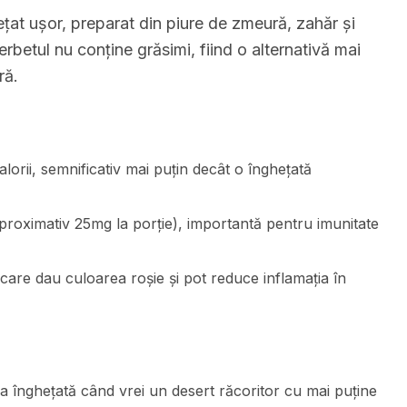
țat ușor, preparat din piure de zmeură, zahăr și
rbetul nu conține grăsimi, fiind o alternativă mai
ră.
orii, semnificativ mai puțin decât o înghețată
roximativ 25mg la porție), importantă pentru imunitate
 care dau culoarea roșie și pot reduce inflamația în
la înghețată când vrei un desert răcoritor cu mai puține