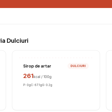
ria
Dulciuri
Sirop de artar
DULCIURI
261
kcal / 100g
P:
0
g
C:
67.1
g
G:
0.2
g