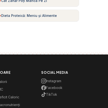
Cât Zahăr Poți Mânca Pe Zi
Dieta Proteică: Meniu și Alimente
TOARE
SOCIAL MEDIA
Instagram
lorii
Facebook
MC
TikTok
ficit Caloric
acronutrienți