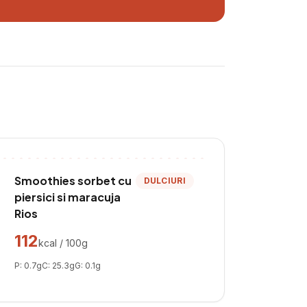
Smoothies sorbet cu
DULCIURI
piersici si maracuja
Rios
112
kcal / 100g
P:
0.7
g
C:
25.3
g
G:
0.1
g