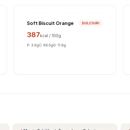
Soft Biscuit Orange
DULCIURI
387
kcal / 100g
P:
3.6
g
C:
66.5
g
G:
11.9
g