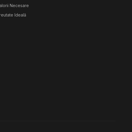
alorii Necesare
reutate Ideală