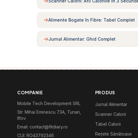
Scanner Calorii: Afli Caloriile în 3 Secund
Alimente Bogate în Fibre: Tabel Complet
Jurnal Alimentar: Ghid Complet
COMPANIE
PRODUS
Mobile Tech Development SRL
Jurnal Alimentar
Str. Mihai Eminescu 73A, Tunari,
Scanner Calorii
Ilfov
Tabel Calorii
Email: contact@fitdiary.ro
Rețete Sănătoase
CUI: RO43792346