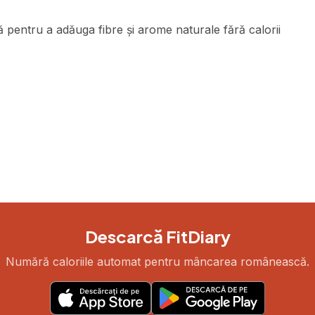
entru a adăuga fibre și arome naturale fără calorii
Descarcă FitDiary
Numără caloriile automat pentru mâncarea românească.