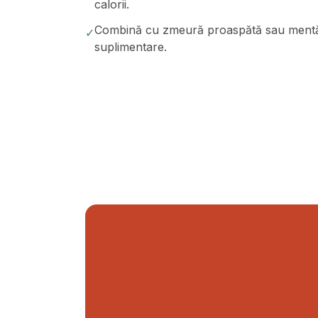
calorii.
Combină cu zmeură proaspătă sau mentă p
✓
suplimentare.