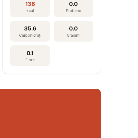
138
0.0
kcal
Proteine
35.6
0.0
Carbohidrați
Grăsimi
0.1
Fibre