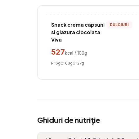
Snack crema capsuni
DULCIURI
si glazura ciocolata
Viva
527
kcal / 100g
P:
6
g
C:
63
g
G:
27
g
Ghiduri de nutriție