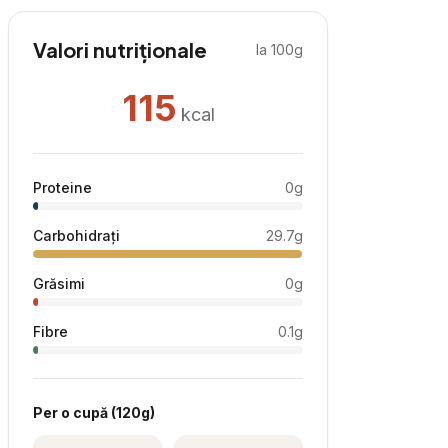
Valori nutriționale
la 100g
115
kcal
Proteine
0
g
Carbohidrați
29.7
g
Grăsimi
0
g
Fibre
0.1
g
Per
o cupă
(
120
g)