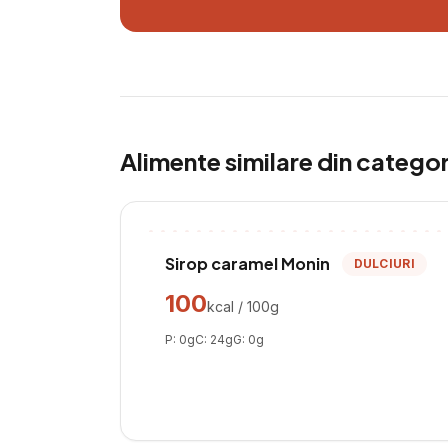
Alimente similare din catego
Sirop caramel Monin
DULCIURI
100
kcal / 100g
P:
0
g
C:
24
g
G:
0
g