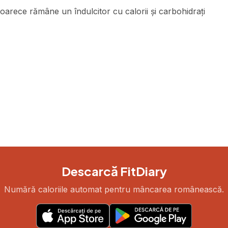
eoarece rămâne un îndulcitor cu calorii și carbohidrați
Descarcă FitDiary
Numără caloriile automat pentru mâncarea românească.