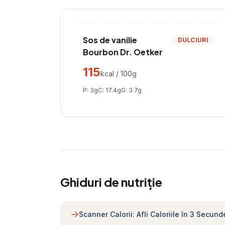
Sos de vanilie
DULCIURI
Bourbon Dr. Oetker
115
kcal / 100g
P:
3
g
C:
17.4
g
G:
3.7
g
Ghiduri de nutriție
Scanner Calorii: Afli Caloriile în 3 Secund