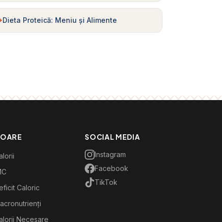
Dieta Proteică: Meniu și Alimente
TOARE
SOCIAL MEDIA
Instagram
lorii
Facebook
MC
TikTok
ficit Caloric
acronutrienți
alorii Necesare