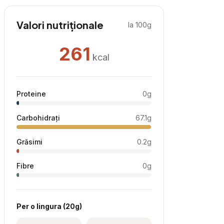
Valori nutriționale
la 100g
261
kcal
Proteine
0
g
Carbohidrați
67.1
g
Grăsimi
0.2
g
Fibre
0
g
Per
o lingura
(
20
g)