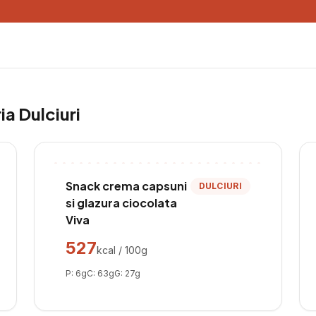
ria
Dulciuri
Snack crema capsuni
DULCIURI
si glazura ciocolata
Viva
527
kcal / 100g
P:
6
g
C:
63
g
G:
27
g