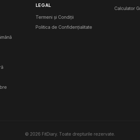
LEGAL
Calculator G
Termeni și Condiții
Politica de Confidențialitate
tămână
ră
ibre
©
2026
FitDiary. Toate drepturile rezervate.