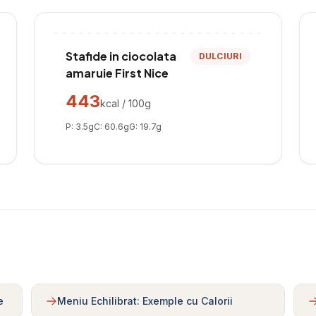
Stafide in ciocolata
DULCIURI
amaruie First Nice
443
kcal / 100g
P:
3.5
g
C:
60.6
g
G:
19.7
g
e
Meniu Echilibrat: Exemple cu Calorii