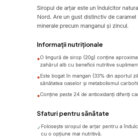
Siropul de arțar este un îndulcitor natura
Nord. Are un gust distinctiv de caramel ș
minerale precum manganul și zincul.
Informații nutriționale
O lingură de sirop (20g) conține aproximativ
●
zahărul alb cu beneficii nutritive suplimen
Este bogat în mangan (33% din aportul zil
●
sănătatea oaselor și metabolismul carbohid
Conține peste 24 de antioxidanți diferiți ca
●
Sfaturi pentru sănătate
Folosește siropul de arțar pentru a îndulci
✓
cu o opțiune mai nutritivă.