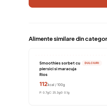
Alimente similare din catego
Smoothies sorbet cu
DULCIURI
piersici si maracuja
Rios
112
kcal / 100g
P:
0.7
g
C:
25.3
g
G:
0.1
g