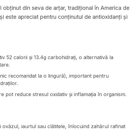
l obținut din seva de arțar, tradițional în America de
i este apreciat pentru conținutul de antioxidanți și
 52 calorii și 13.4g carbohidrați, o alternativă la
tare.
nic recomandat la o lingură), important pentru
raților.
re pot reduce stresul oxidativ și inflamația în organism.
 ovăzul, iaurtul sau clătitele, înlocuind zahărul rafinat