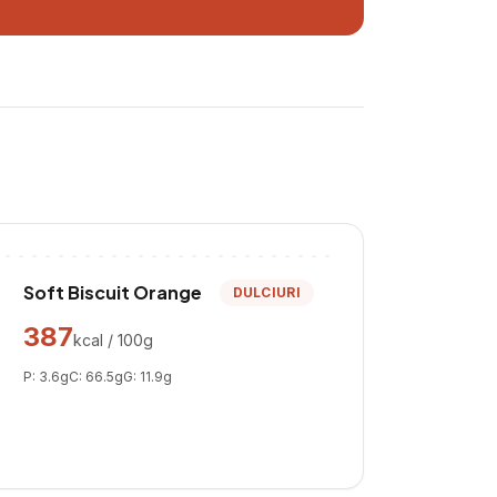
Soft Biscuit Orange
DULCIURI
387
kcal / 100g
P:
3.6
g
C:
66.5
g
G:
11.9
g