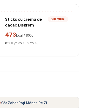
Sticks cu crema de
DULCIURI
cacao Biskrem
473
kcal / 100g
P:
5.8
g
C:
65.8
g
G:
20.8
g
Cât Zahăr Poți Mânca Pe Zi