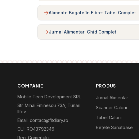
Alimente Bogate în Fibre: Tabel Complet
Jurnal Alimentar: Ghid Complet
COMPANIE
PRODUS
Mobile Tech Development SRL
Jurnal Alimentar
Str. Mihai Eminescu 73A, Tunari,
Scanner Calorii
Ilfov
Tabel Calorii
Email: contact@fitdiary.ro
Rețete Sănătoase
CUI: RO43792346
Reg. Comertului: