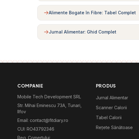
Alimente Bogate în Fibre: Tabel Complet
Jurnal Alimentar: Ghid Complet
COMPANIE
PRODUS
Mobile Tech Development SRL
Jurnal Alimentar
Str. Mihai Eminescu 73A, Tunari,
Scanner Calorii
Ilfov
Tabel Calorii
Email: contact@fitdiary.ro
Rețete Sănătoase
CUI: RO43792346
Reg. Comertului: