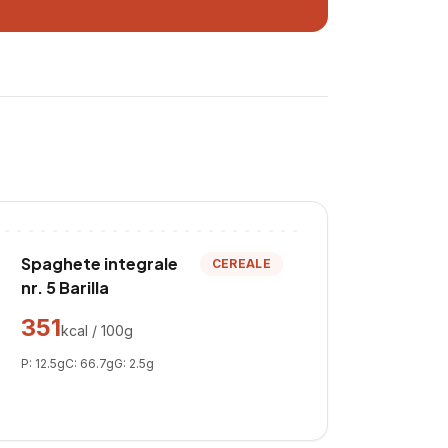
Spaghete integrale
CEREALE
nr. 5 Barilla
351
kcal / 100g
P:
12.5
g
C:
66.7
g
G:
2.5
g