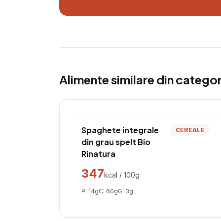
Alimente similare din catego
Spaghete integrale
CEREALE
din grau spelt Bio
Rinatura
347
kcal / 100g
P:
14
g
C:
60
g
G:
3
g