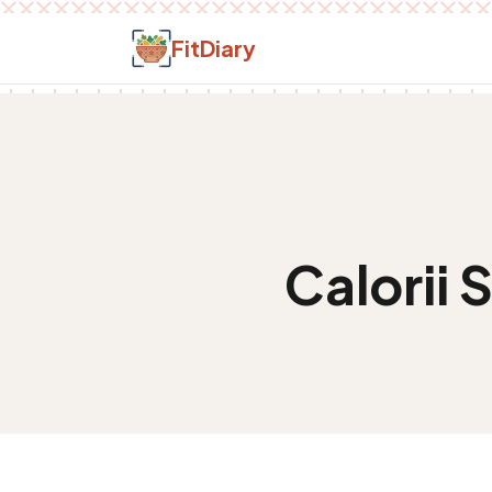
Salt la conținut
FitDiary
Calorii
S