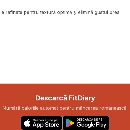
e rafinate pentru textură optimă și elimină gustul prea
Descarcă FitDiary
Numără caloriile automat pentru mâncarea românească.