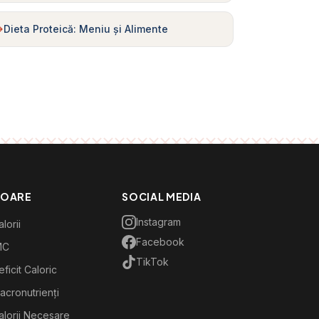
Dieta Proteică: Meniu și Alimente
TOARE
SOCIAL MEDIA
Instagram
lorii
Facebook
MC
TikTok
ficit Caloric
acronutrienți
alorii Necesare