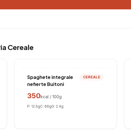
ria
Cereale
Spaghete integrale
CEREALE
nefierte Buitoni
350
kcal / 100g
P:
12.5
g
C:
66
g
G:
2.4
g