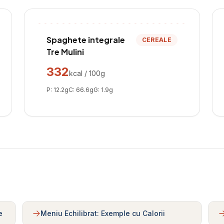
Spaghete integrale
CEREALE
Tre Mulini
332
kcal / 100g
P:
12.2
g
C:
66.6
g
G:
1.9
g
e
Meniu Echilibrat: Exemple cu Calorii