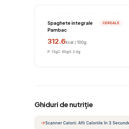
Spaghete integrale
CEREALE
Pambac
312.6
kcal / 100g
P:
13
g
C:
65
g
G:
2.4
g
Ghiduri de nutriție
Scanner Calorii: Afli Caloriile în 3 Secund