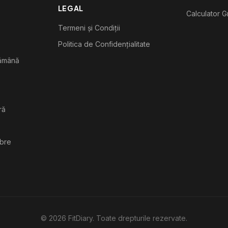
LEGAL
Calculator G
Termeni și Condiții
Politica de Confidențialitate
tămână
ră
ibre
©
2026
FitDiary. Toate drepturile rezervate.