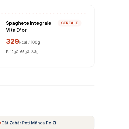
Spaghete integrale
CEREALE
Vita D'or
329
kcal / 100g
P:
12
g
C:
65
g
G:
2.3
g
Cât Zahăr Poți Mânca Pe Zi