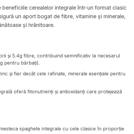
eneficiile cerealelor integrale într-un format clasic
asigură un aport bogat de fibre, vitamine și minerale,
ănătoase și hrănitoare.
ii și 5.4g fibre, contribuind semnificativ la necesarul
g pentru bărbați).
inc și fier decât cele rafinate, minerale esențiale pentru
grală oferă fitonutrienți și antioxidanți care protejează
mesteca spaghete integrale cu cele clasice în proporție