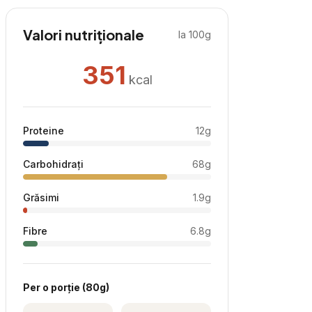
Valori nutriționale
la 100g
351
kcal
Proteine
12
g
Carbohidrați
68
g
Grăsimi
1.9
g
Fibre
6.8
g
Per
o porție
(
80
g)