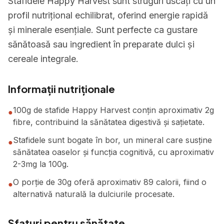
Stafidele Happy Harvest sunt struguri uscați cu un
profil nutrițional echilibrat, oferind energie rapidă
și minerale esențiale. Sunt perfecte ca gustare
sănătoasă sau ingredient în preparate dulci și
cereale integrale.
Informații nutriționale
100g de stafide Happy Harvest conțin aproximativ 2g
●
fibre, contribuind la sănătatea digestivă și sațietate.
Stafidele sunt bogate în bor, un mineral care susține
●
sănătatea oaselor și funcția cognitivă, cu aproximativ
2-3mg la 100g.
O porție de 30g oferă aproximativ 89 calorii, fiind o
●
alternativă naturală la dulciurile procesate.
Sfaturi pentru sănătate