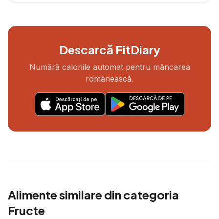
Descarcă FitDiary
Numără caloriile automat pentru mâncarea
românească.
Alimente similare din categoria
Fructe