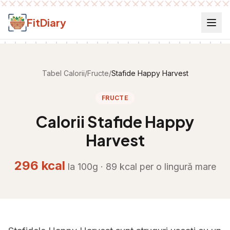
Salt la conținut
FitDiary
Tabel Calorii
/
Fructe
/
Stafide Happy Harvest
FRUCTE
Calorii
Stafide Happy
Harvest
296
kcal
la 100g ·
89
kcal per
o lingură mare