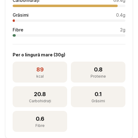
Carbohidrați
69.4
g
Grăsimi
0.4
g
Fibre
2
g
Per
o lingură mare
(
30
g)
89
0.8
kcal
Proteine
20.8
0.1
Carbohidrați
Grăsimi
0.6
Fibre