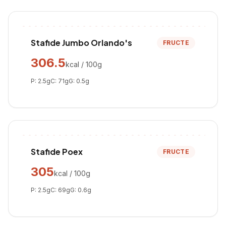
Stafide Jumbo Orlando's
FRUCTE
306.5
kcal / 100g
P:
2.5
g
C:
71
g
G:
0.5
g
Stafide Poex
FRUCTE
305
kcal / 100g
P:
2.5
g
C:
69
g
G:
0.6
g