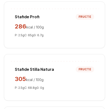
Stafide Profi
FRUCTE
286
kcal / 100g
P:
2.5
g
C:
65
g
G:
6.7
g
Stafide Stilla Natura
FRUCTE
305
kcal / 100g
P:
2.5
g
C:
68.8
g
G:
0
g