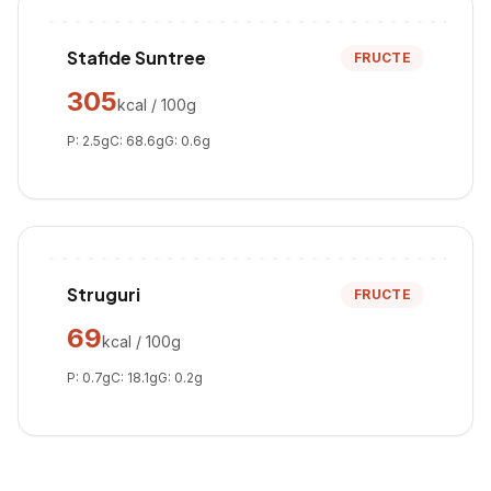
Stafide Suntree
FRUCTE
305
kcal / 100g
P:
2.5
g
C:
68.6
g
G:
0.6
g
Struguri
FRUCTE
69
kcal / 100g
P:
0.7
g
C:
18.1
g
G:
0.2
g