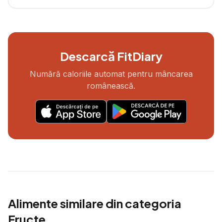
Descarcă FitDiary
Numără caloriile automat pentru mâncarea
românească.
Alimente similare din categoria
Fructe