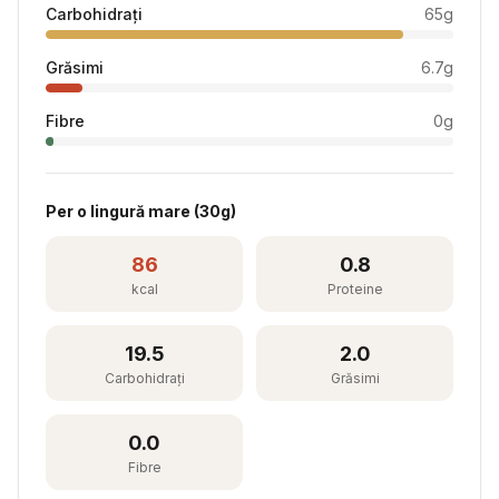
Carbohidrați
65
g
Grăsimi
6.7
g
Fibre
0
g
Per
o lingură mare
(
30
g)
86
0.8
kcal
Proteine
19.5
2.0
Carbohidrați
Grăsimi
0.0
Fibre