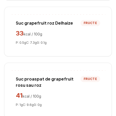
Suc grapefruit roz Delhaize
FRUCTE
33
kcal / 100g
P:
0.5
g
C:
7.3
g
G:
0.1
g
Suc proaspat de grapefruit
FRUCTE
rosu sau roz
41
kcal / 100g
P:
1
g
C:
9.6
g
G:
0
g