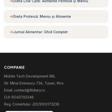
Dieta Low Carb: Alimente Permise și Meniu
Dieta Proteică: Meniu și Alimente
Jurnal Alimentar: Ghid Complet
COMPANIE
Mobile Tech Development SRL
Str. Mihai Eminescu 73A, Tunari, Ilfov
Email: contact@fitdiary.ro
CUI: RO43792346
Reg. Comertului: J20/1001/173236