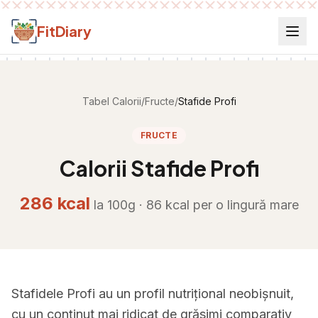
Salt la conținut
FitDiary
Tabel Calorii
/
Fructe
/
Stafide Profi
FRUCTE
Calorii
Stafide Profi
286
kcal
la 100g ·
86
kcal per
o lingură mare
Stafidele Profi au un profil nutrițional neobișnuit,
cu un conținut mai ridicat de grăsimi comparativ