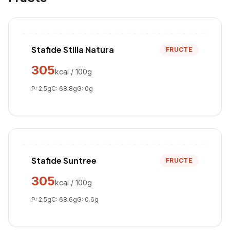
Stafide Stilla Natura
FRUCTE
305
kcal / 100g
P:
2.5
g
C:
68.8
g
G:
0
g
Stafide Suntree
FRUCTE
305
kcal / 100g
P:
2.5
g
C:
68.6
g
G:
0.6
g