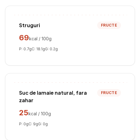
Struguri
FRUCTE
69
kcal / 100g
P:
0.7
g
C:
18.1
g
G:
0.2
g
Suc de lamaie natural, fara
FRUCTE
zahar
25
kcal / 100g
P:
0
g
C:
9
g
G:
0
g