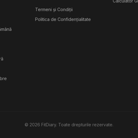
Calculator G
Termeni și Condiții
Politica de Confidențialitate
tămână
ră
ibre
©
2026
FitDiary. Toate drepturile rezervate.