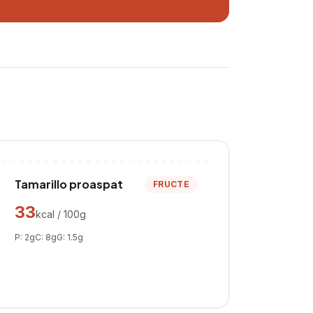
Tamarillo proaspat
FRUCTE
33
kcal / 100g
P:
2
g
C:
8
g
G:
1.5
g