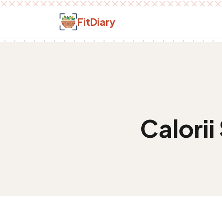
Salt la conținut
FitDiary
Calorii