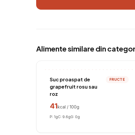
Alimente similare din catego
Suc proaspat de
FRUCTE
grapefruit rosu sau
roz
41
kcal / 100g
P:
1
g
C:
9.6
g
G:
0
g