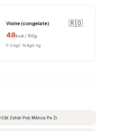
🇷🇴
Visine (congelate)
48
kcal / 100g
P:
0.5
g
C:
10.8
g
G:
0
g
Cât Zahăr Poți Mânca Pe Zi