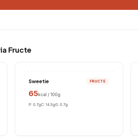
ria
Fructe
Sweetie
FRUCTE
65
kcal / 100g
P:
0.7
g
C:
14.5
g
G:
0.7
g