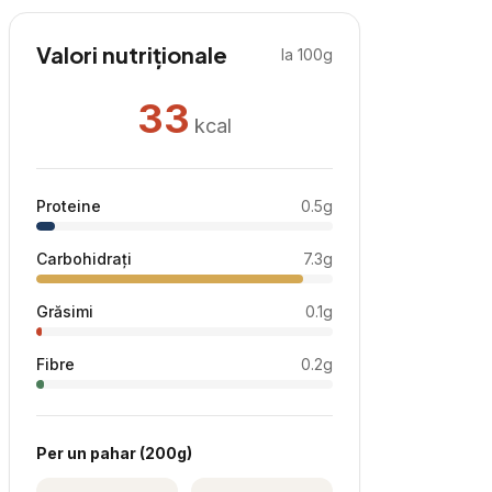
Valori nutriționale
la 100g
33
kcal
Proteine
0.5
g
Carbohidrați
7.3
g
Grăsimi
0.1
g
Fibre
0.2
g
Per
un pahar
(
200
g)