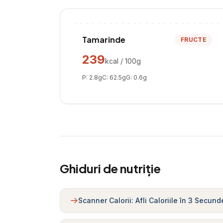
Tamarinde
FRUCTE
239
kcal / 100g
P:
2.8
g
C:
62.5
g
G:
0.6
g
Ghiduri de nutriție
Scanner Calorii: Afli Caloriile în 3 Secund