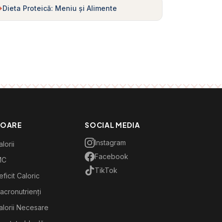
Dieta Proteică: Meniu și Alimente
TOARE
SOCIAL MEDIA
Instagram
lorii
Facebook
MC
TikTok
ficit Caloric
acronutrienți
alorii Necesare