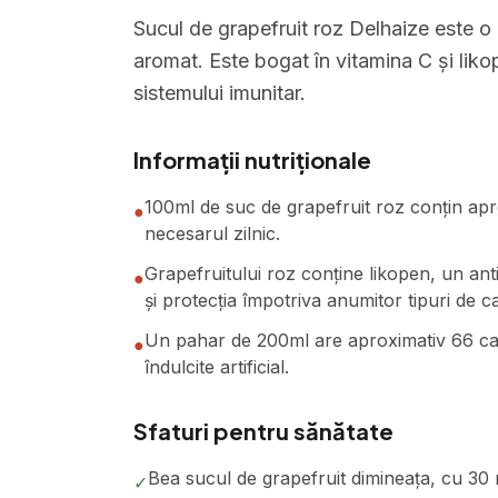
Sucul de grapefruit roz Delhaize este o 
aromat. Este bogat în vitamina C și likop
sistemului imunitar.
Informații nutriționale
100ml de suc de grapefruit roz conțin ap
●
necesarul zilnic.
Grapefruitului roz conține likopen, un an
●
și protecția împotriva anumitor tipuri de c
Un pahar de 200ml are aproximativ 66 calo
●
îndulcite artificial.
Sfaturi pentru sănătate
Bea sucul de grapefruit dimineața, cu 30 
✓