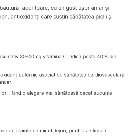
băutură răcoritoare, cu un gust ușor amar și
en, antioxidanți care susțin sănătatea pielii și
roximativ 30-40mg vitamina C, adică peste 40% din
tioxidant puternic asociat cu sănătatea cardiovasculară
ancer.
rii, fiind o alegere mai sănătoasă decât sucurile
minute înainte de micul dejun, pentru a stimula