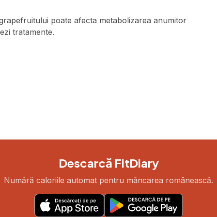
 grapefruitului poate afecta metabolizarea anumitor
zi tratamente.
Descarcă FitDiary
Numără caloriile automat pentru mâncarea românească.