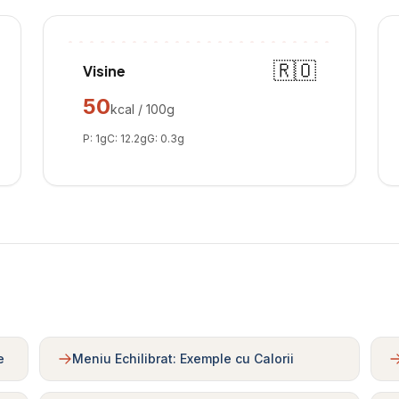
🇷🇴
Visine
50
kcal / 100g
P:
1
g
C:
12.2
g
G:
0.3
g
e
Meniu Echilibrat: Exemple cu Calorii