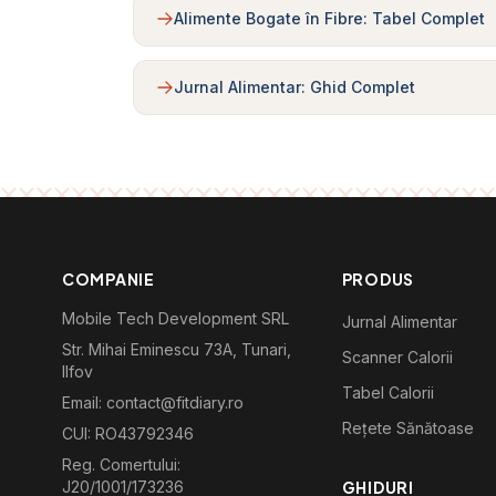
Alimente Bogate în Fibre: Tabel Complet
Jurnal Alimentar: Ghid Complet
COMPANIE
PRODUS
Mobile Tech Development SRL
Jurnal Alimentar
Str. Mihai Eminescu 73A, Tunari,
Scanner Calorii
Ilfov
Tabel Calorii
Email: contact@fitdiary.ro
Rețete Sănătoase
CUI: RO43792346
Reg. Comertului:
J20/1001/173236
GHIDURI