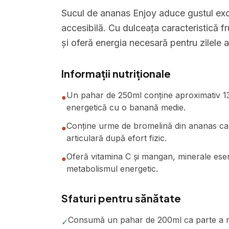
Sucul de ananas Enjoy aduce gustul exot
accesibilă. Cu dulceața caracteristică fr
și oferă energia necesară pentru zilele a
Informații nutriționale
Un pahar de 250ml conține aproximativ 130 
●
energetică cu o banană medie.
Conține urme de bromelină din ananas care
●
articulară după efort fizic.
Oferă vitamina C și mangan, minerale esen
●
metabolismul energetic.
Sfaturi pentru sănătate
Consumă un pahar de 200ml ca parte a mic
✓