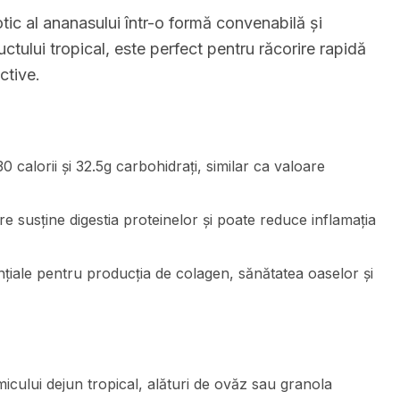
ic al ananasului într-o formă convenabilă și
uctului tropical, este perfect pentru răcorire rapidă
ctive.
calorii și 32.5g carbohidrați, similar ca valoare
 susține digestia proteinelor și poate reduce inflamația
țiale pentru producția de colagen, sănătatea oaselor și
ului dejun tropical, alături de ovăz sau granola