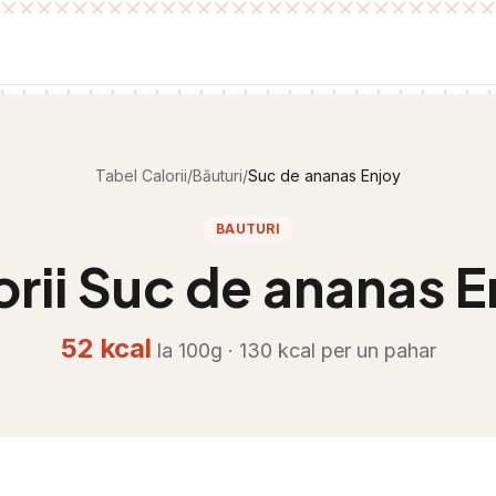
Tabel Calorii
/
Băuturi
/
Suc de ananas Enjoy
BAUTURI
orii
Suc de ananas E
52
kcal
la 100g ·
130
kcal per
un pahar