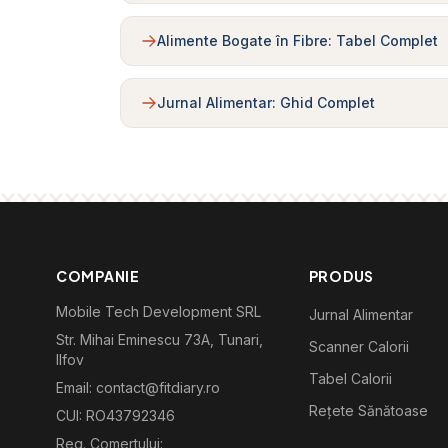
Alimente Bogate în Fibre: Tabel Complet
Jurnal Alimentar: Ghid Complet
COMPANIE
PRODUS
Mobile Tech Development SRL
Jurnal Alimentar
Str. Mihai Eminescu 73A, Tunari,
Scanner Calorii
Ilfov
Tabel Calorii
Email: contact@fitdiary.ro
Rețete Sănătoase
CUI: RO43792346
Reg. Comertului: