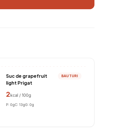
Suc de grapefruit
BAUTURI
light Prigat
2
kcal / 100g
P:
0
g
C:
13
g
G:
0
g