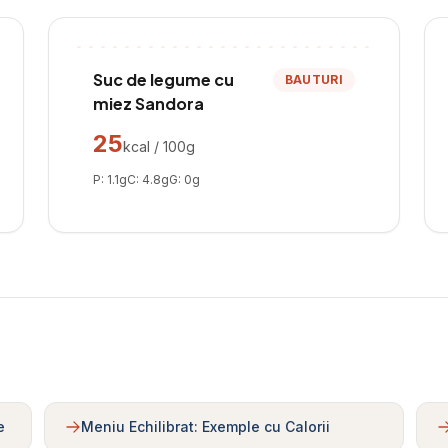
Suc de legume cu
BAUTURI
miez Sandora
25
kcal / 100g
P:
1.1
g
C:
4.8
g
G:
0
g
e
Meniu Echilibrat: Exemple cu Calorii