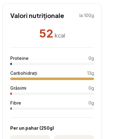
Valori nutriționale
la 100g
52
kcal
Proteine
0
g
Carbohidrați
13
g
Grăsimi
0
g
Fibre
0
g
Per
un pahar
(
250
g)