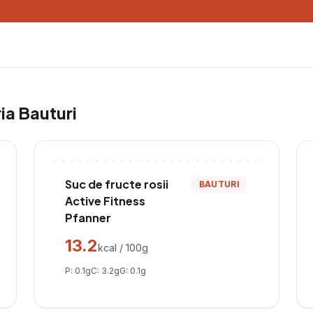
ria
Bauturi
Suc de fructe rosii
BAUTURI
Active Fitness
Pfanner
13.2
kcal / 100g
P:
0.1
g
C:
3.2
g
G:
0.1
g