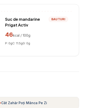
Suc de mandarine
BAUTURI
Prigat Activ
46
kcal / 100g
P:
0
g
C:
11.5
g
G:
0
g
Cât Zahăr Poți Mânca Pe Zi