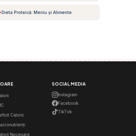
Dieta Proteică: Meniu și Alimente
TOARE
SOCIAL MEDIA
Instagram
lorii
Facebook
MC
TikTok
ficit Caloric
acronutrienți
alorii Necesare