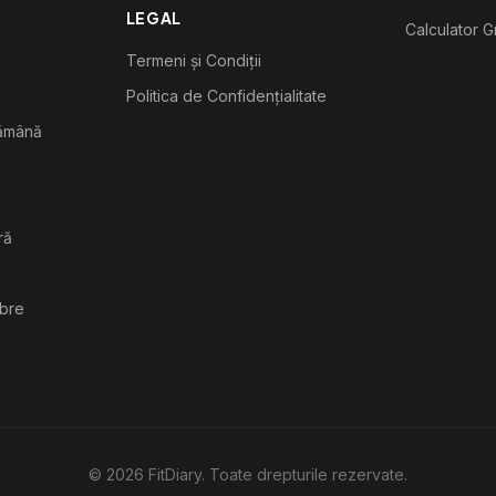
LEGAL
Calculator G
Termeni și Condiții
Politica de Confidențialitate
tămână
ră
ibre
©
2026
FitDiary. Toate drepturile rezervate.