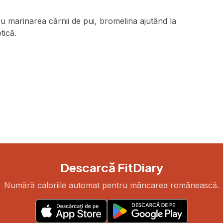
u marinarea cărnii de pui, bromelina ajutând la
tică.
Descarcă FitDiary
Numără caloriile automat pentru mâncarea românească.