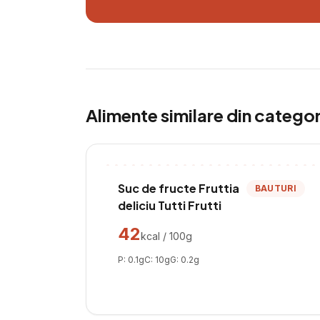
Alimente similare din catego
Suc de fructe Fruttia
BAUTURI
deliciu Tutti Frutti
42
kcal / 100g
P:
0.1
g
C:
10
g
G:
0.2
g