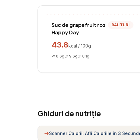
Suc de grapefruit roz
BAUTURI
Happy Day
43.8
kcal / 100g
P:
0.6
g
C:
9.6
g
G:
0.1
g
Ghiduri de nutriție
Scanner Calorii: Afli Caloriile în 3 Secund