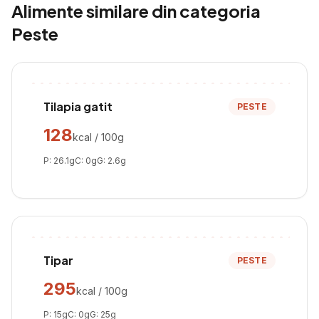
Alimente similare din categoria
Peste
Tilapia gatit
PESTE
128
kcal / 100g
P:
26.1
g
C:
0
g
G:
2.6
g
Tipar
PESTE
295
kcal / 100g
P:
15
g
C:
0
g
G:
25
g