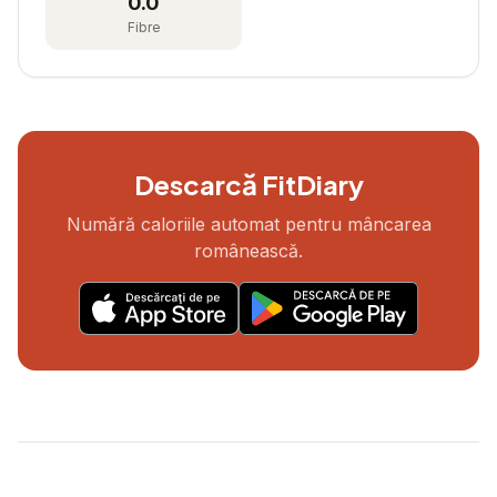
0.0
Fibre
Descarcă FitDiary
Numără caloriile automat pentru mâncarea
românească.