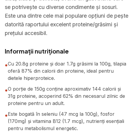
se potrivește cu diverse condimente și sosuri.
Este una dintre cele mai populare opțiuni de pește
datorită raportului excelent proteine/grăsimi și
prețului accesibil.
Informații nutriționale
Cu 20.8g proteine și doar 1.7g grăsimi la 100g, tilapia
●
oferă 87% din calorii din proteine, ideal pentru
dietele hiperproteice.
O porție de 150g conține aproximativ 144 calorii și
●
31g proteine, acoperind 62% din necesarul zilnic de
proteine pentru un adult.
Este bogată în seleniu (47 mcg la 100g), fosfor
●
(170mg) și vitamina B12 (1.7 mcg), nutrienți esențiali
pentru metabolismul energetic.