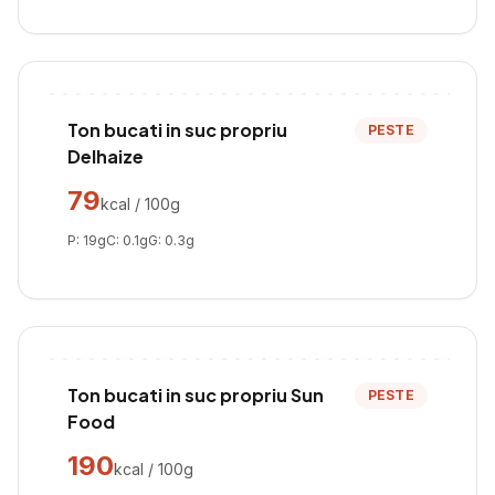
Ton bucati in suc propriu
PESTE
Delhaize
79
kcal / 100g
P:
19
g
C:
0.1
g
G:
0.3
g
Ton bucati in suc propriu Sun
PESTE
Food
190
kcal / 100g