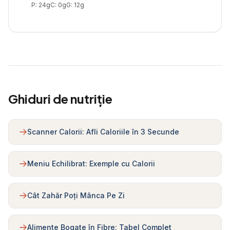
P:
24
g
C:
0
g
G:
12
g
Ghiduri de nutriție
Scanner Calorii: Afli Caloriile în 3 Secunde
Meniu Echilibrat: Exemple cu Calorii
Cât Zahăr Poți Mânca Pe Zi
Alimente Bogate în Fibre: Tabel Complet