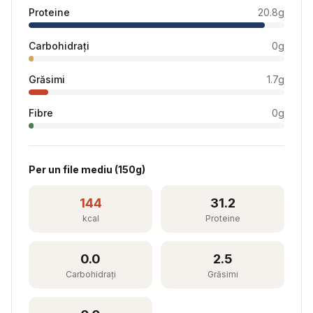
Proteine
20.8
g
Carbohidrați
0
g
Grăsimi
1.7
g
Fibre
0
g
Per
un file mediu
(
150
g)
144
31.2
kcal
Proteine
0.0
2.5
Carbohidrați
Grăsimi