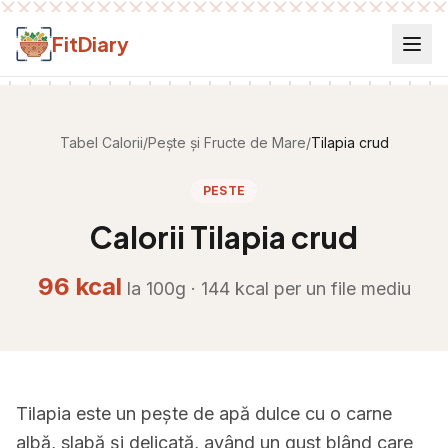
Salt la conținut
FitDiary
Tabel Calorii
/
Pește și Fructe de Mare
/
Tilapia crud
PESTE
Calorii
Tilapia crud
96
kcal
la 100g ·
144
kcal per
un file mediu
Tilapia este un pește de apă dulce cu o carne
albă, slabă și delicată, având un gust blând care