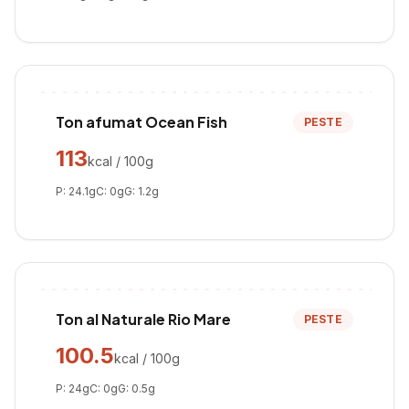
Ton afumat Ocean Fish
PESTE
113
kcal / 100g
P:
24.1
g
C:
0
g
G:
1.2
g
Ton al Naturale Rio Mare
PESTE
100.5
kcal / 100g
P:
24
g
C:
0
g
G:
0.5
g