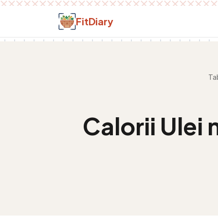
Salt la conținut
FitDiary
Tab
Calorii
Ulei