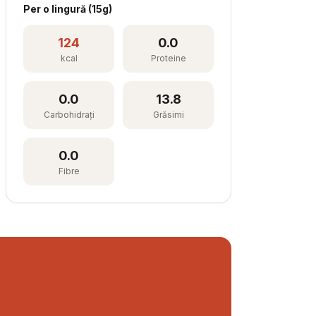
Per
o lingură
(
15
g)
124
0.0
kcal
Proteine
0.0
13.8
Carbohidrați
Grăsimi
0.0
Fibre