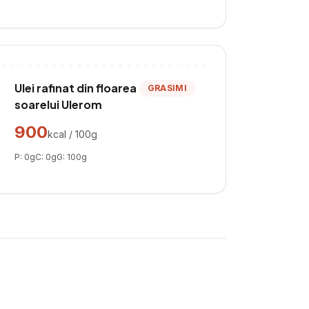
Ulei rafinat din floarea
GRASIMI
soarelui Ulerom
900
kcal / 100g
P:
0
g
C:
0
g
G:
100
g