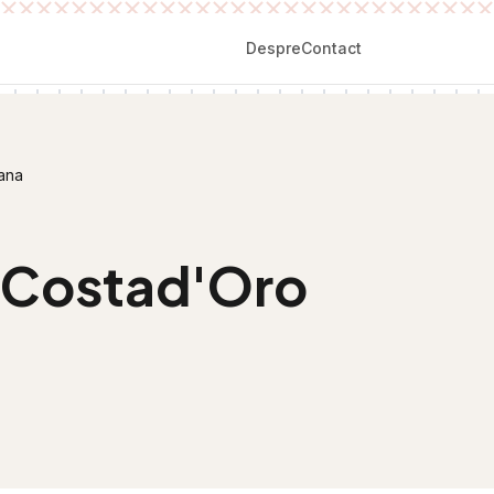
Despre
Contact
ana
 Costad'Oro