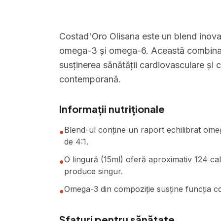
Costad'Oro Olisana este un blend inovat
omega-3 și omega-6. Această combinație o
susținerea sănătății cardiovasculare și 
contemporană.
Informații nutriționale
Blend-ul conține un raport echilibrat om
●
de 4:1.
O lingură (15ml) oferă aproximativ 124 calor
●
produce singur.
Omega-3 din compoziție susține funcția cog
●
Sfaturi pentru sănătate