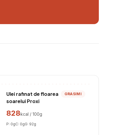
Ulei rafinat de floarea
GRASIMI
soarelui Proxi
828
kcal / 100g
P:
0
g
C:
0
g
G:
92
g