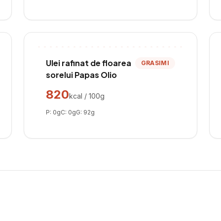
Ulei rafinat de floarea
GRASIMI
sorelui Papas Olio
820
kcal / 100g
P:
0
g
C:
0
g
G:
92
g