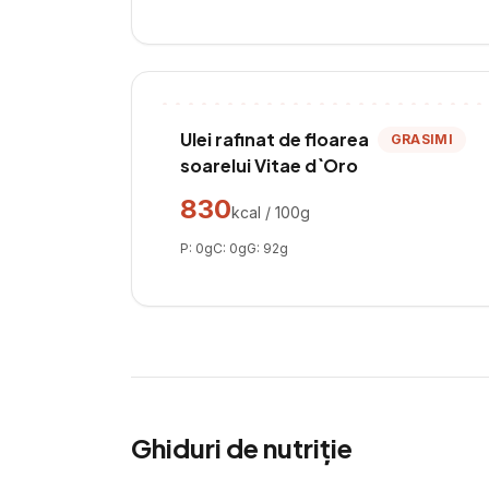
Ulei rafinat de floarea
GRASIMI
soarelui Vitae d`Oro
830
kcal / 100g
P:
0
g
C:
0
g
G:
92
g
Ghiduri de nutriție