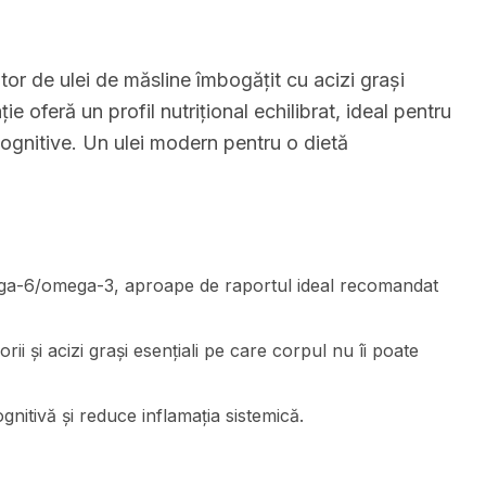
or de ulei de măsline îmbogățit cu acizi grași
feră un profil nutrițional echilibrat, ideal pentru
cognitive. Un ulei modern pentru o dietă
ega-6/omega-3, aproape de raportul ideal recomandat
ii și acizi grași esențiali pe care corpul nu îi poate
nitivă și reduce inflamația sistemică.