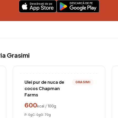
ria
Grasimi
Ulei pur de nuca de
GRASIMI
cocos Chapman
Farms
600
kcal / 100g
P:
0
g
C:
0
g
G:
70
g