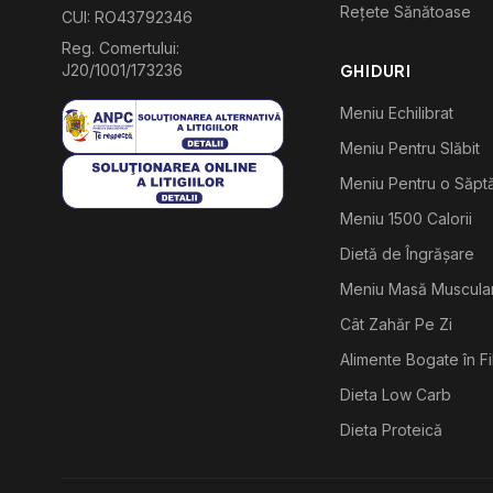
Rețete Sănătoase
CUI: RO43792346
Reg. Comertului:
J20/1001/173236
GHIDURI
Meniu Echilibrat
Meniu Pentru Slăbit
Meniu Pentru o Săp
Meniu 1500 Calorii
Dietă de Îngrășare
Meniu Masă Muscula
Cât Zahăr Pe Zi
Alimente Bogate în F
Dieta Low Carb
Dieta Proteică