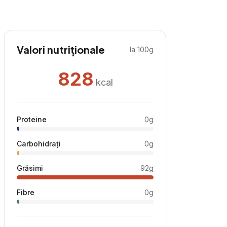
Valori nutriționale
la 100g
828
kcal
Proteine
0
g
Carbohidrați
0
g
Grăsimi
92
g
Fibre
0
g