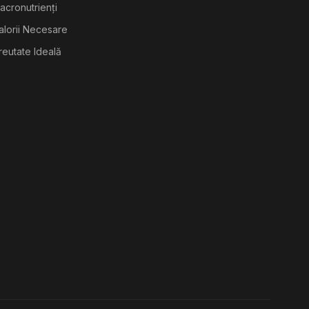
acronutrienți
alorii Necesare
reutate Ideală