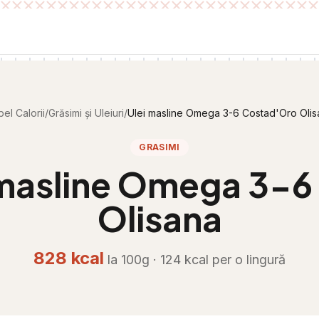
el Calorii
/
Grăsimi și Uleiuri
/
Ulei masline Omega 3-6 Costad'Oro Olis
GRASIMI
 masline Omega 3-6
Olisana
828
kcal
la 100g ·
124
kcal per
o lingură