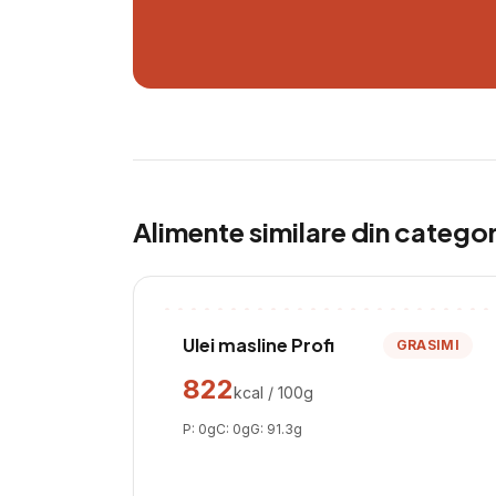
Alimente similare din catego
Ulei masline Profi
GRASIMI
822
kcal / 100g
P:
0
g
C:
0
g
G:
91.3
g