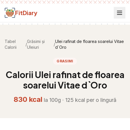
Salt la conținut
FitDiary
Tabel
Grăsimi și
Ulei rafinat de floarea soarelui Vitae
/
/
Calorii
Uleiuri
d`Oro
GRASIMI
Calorii
Ulei rafinat de floarea
soarelui Vitae d`Oro
830
kcal
la 100g ·
125
kcal per
o lingură