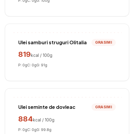
P:
0
g
C:
0
g
G:
100
g
Ulei samburi struguri Olitalia
GRASIMI
819
kcal / 100g
P:
0
g
C:
0
g
G:
91
g
Ulei seminte de dovleac
GRASIMI
884
kcal / 100g
P:
0
g
C:
0
g
G:
99.8
g