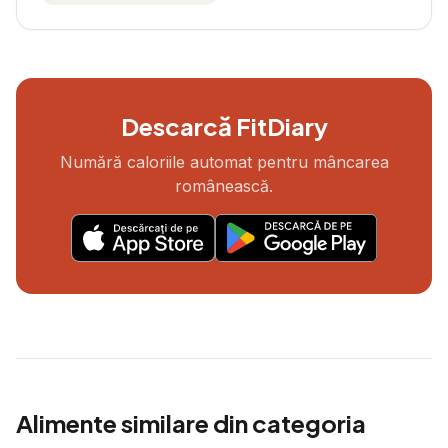
Descarcă FitDiary
Numără caloriile automat pentru mâncarea
românească.
Alimente similare din categoria