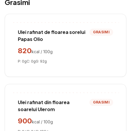
Grasimi
Ulei rafinat de floarea sorelui
GRASIMI
Papas Olio
820
kcal / 100g
P:
0
g
C:
0
g
G:
92
g
Ulei rafinat din floarea
GRASIMI
soarelui Ulerom
900
kcal / 100g