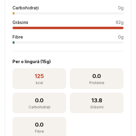
Carbohidrați
0
g
Grăsimi
92
g
Fibre
0
g
Per
o lingură
(
15
g)
125
0.0
kcal
Proteine
0.0
13.8
Carbohidrați
Grăsimi
0.0
Fibre