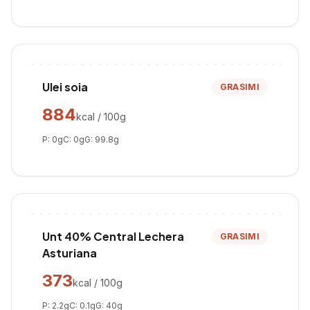
Ulei soia
GRASIMI
884
kcal / 100g
P:
0
g
C:
0
g
G:
99.8
g
Unt 40% Central Lechera
GRASIMI
Asturiana
373
kcal / 100g
P:
2.2
g
C:
0.1
g
G:
40
g