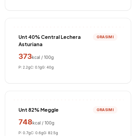
Unt 40% Central Lechera
GRASIMI
Asturiana
373
kcal / 100g
P:
2.2
g
C:
0.1
g
G:
40
g
Unt 82% Meggle
GRASIMI
748
kcal / 100g
P:
0.7
g
C:
0.6
g
G:
82.5
g