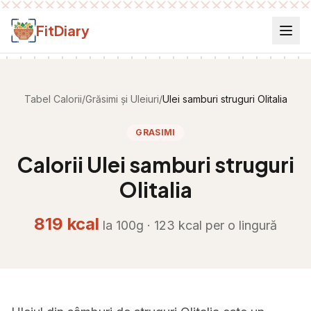
Salt la conținut
FitDiary
Tabel Calorii
/
Grăsimi și Uleiuri
/
Ulei samburi struguri Olitalia
GRASIMI
Calorii
Ulei samburi struguri
Olitalia
819
kcal
la 100g ·
123
kcal per
o lingură