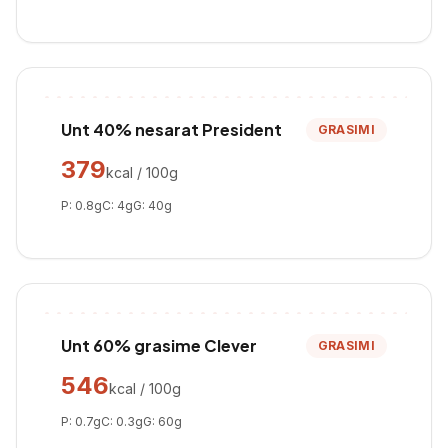
Unt 40% nesarat President
GRASIMI
379
kcal / 100g
P:
0.8
g
C:
4
g
G:
40
g
Unt 60% grasime Clever
GRASIMI
546
kcal / 100g
P:
0.7
g
C:
0.3
g
G:
60
g