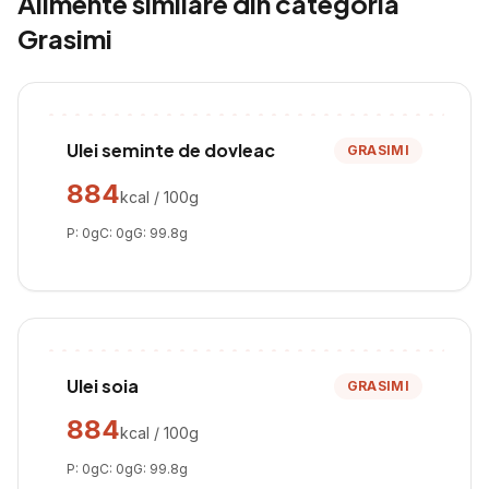
Alimente similare din categoria
Grasimi
Ulei seminte de dovleac
GRASIMI
884
kcal / 100g
P:
0
g
C:
0
g
G:
99.8
g
Ulei soia
GRASIMI
884
kcal / 100g
P:
0
g
C:
0
g
G:
99.8
g