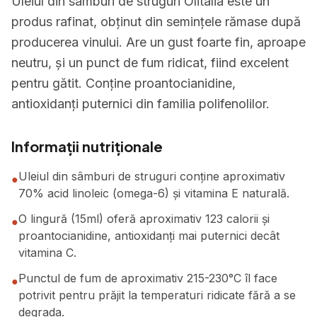
Uleiul din sâmburi de struguri Olitalia este un
produs rafinat, obținut din semințele rămase după
producerea vinului. Are un gust foarte fin, aproape
neutru, și un punct de fum ridicat, fiind excelent
pentru gătit. Conține proantocianidine,
antioxidanți puternici din familia polifenolilor.
Informații nutriționale
Uleiul din sâmburi de struguri conține aproximativ
●
70% acid linoleic (omega-6) și vitamina E naturală.
O lingură (15ml) oferă aproximativ 123 calorii și
●
proantocianidine, antioxidanți mai puternici decât
vitamina C.
Punctul de fum de aproximativ 215-230°C îl face
●
potrivit pentru prăjit la temperaturi ridicate fără a se
degrada.