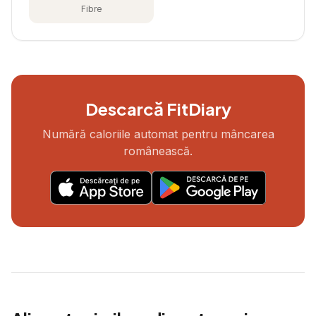
Fibre
Descarcă FitDiary
Numără caloriile automat pentru mâncarea
românească.