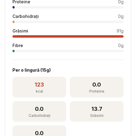
Proteine
0
g
Carbohidrați
0
g
Grăsimi
91
g
Fibre
0
g
Per
o lingură
(
15
g)
123
0.0
kcal
Proteine
0.0
13.7
Carbohidrați
Grăsimi
0.0