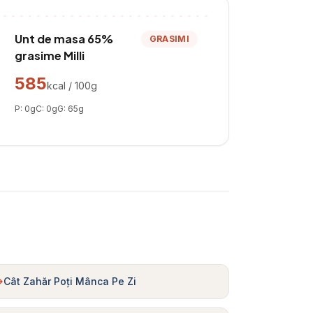
Unt de masa 65%
GRASIMI
grasime Milli
585
kcal / 100g
P:
0
g
C:
0
g
G:
65
g
Cât Zahăr Poți Mânca Pe Zi