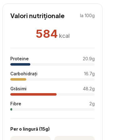
Valori nutriționale
la 100g
584
kcal
Proteine
20.9
g
Carbohidrați
16.7
g
Grăsimi
48.2
g
Fibre
2
g
Per
o lingură
(
15
g)