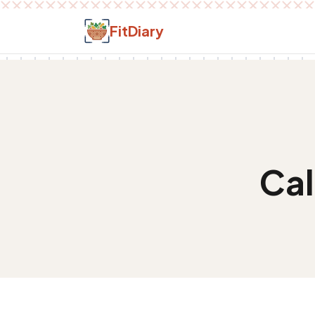
Salt la conținut
FitDiary
Cal