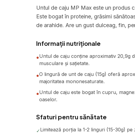
Untul de caju MP Max este un produs cre
Este bogat în proteine, grăsimi sănătoase
de arahide. Are un gust dulceag, fin, per
Informații nutriționale
Untul de caju conține aproximativ 20,9g d
●
musculare și sațietate.
O lingură de unt de caju (15g) oferă aproxi
●
majoritatea mononesaturate.
Untul de caju este bogat în cupru, magnezi
●
oaselor.
Sfaturi pentru sănătate
Limitează porția la 1-2 linguri (15-30g) pe 
✓