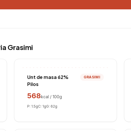
ria
Grasimi
Unt de masa 62%
GRASIMI
Pilos
568
kcal / 100g
P:
1.5
g
C:
1
g
G:
62
g