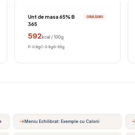
Unt de masa 65% B
GRASIMI
365
592
kcal / 100g
P:
0.8
g
C:
0.9
g
G:
65
g
e
Meniu Echilibrat: Exemple cu Calorii