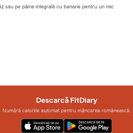
ăz sau pe pâine integrală cu banane pentru un mic
Descarcă FitDiary
Numără caloriile automat pentru mâncarea românească.