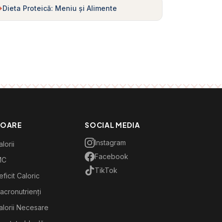
Dieta Proteică: Meniu și Alimente
TOARE
SOCIAL MEDIA
Instagram
lorii
Facebook
MC
TikTok
ficit Caloric
acronutrienți
alorii Necesare