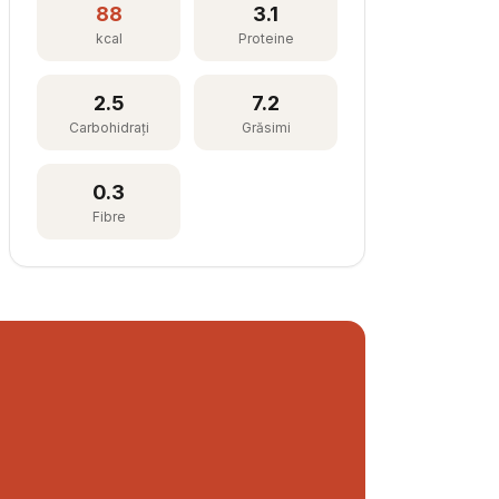
88
3.1
kcal
Proteine
2.5
7.2
Carbohidrați
Grăsimi
0.3
Fibre