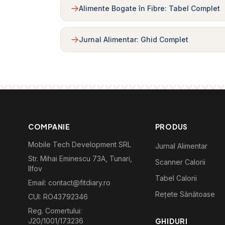
Alimente Bogate în Fibre: Tabel Complet
Jurnal Alimentar: Ghid Complet
COMPANIE
PRODUS
Mobile Tech Development SRL
Jurnal Alimentar
Str. Mihai Eminescu 73A, Tunari,
Scanner Calorii
Ilfov
Tabel Calorii
Email: contact@fitdiary.ro
Rețete Sănătoase
CUI: RO43792346
Reg. Comertului:
J20/1001/173236
GHIDURI