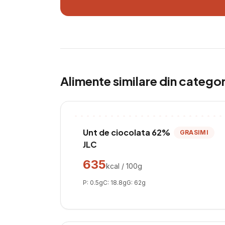
Alimente similare din catego
Unt de ciocolata 62%
GRASIMI
JLC
635
kcal / 100g
P:
0.5
g
C:
18.8
g
G:
62
g