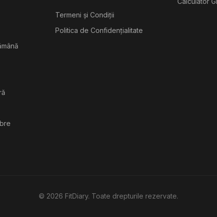
Calculator G
Termeni și Condiții
Politica de Confidențialitate
tămână
ră
ibre
©
2026
FitDiary. Toate drepturile rezervate.