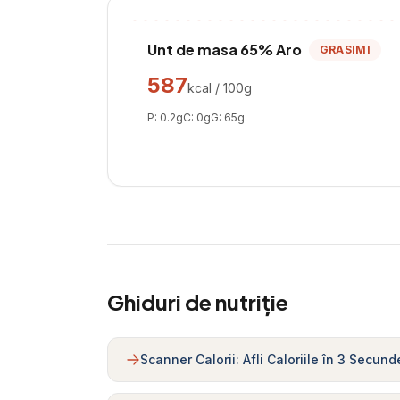
Unt de masa 65% Aro
GRASIMI
587
kcal / 100g
P:
0.2
g
C:
0
g
G:
65
g
Ghiduri de nutriție
Scanner Calorii: Afli Caloriile în 3 Secund