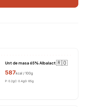
🇷🇴
Unt de masa 65% Albalact
587
kcal / 100g
P:
0.2
g
C:
0.4
g
G:
65
g