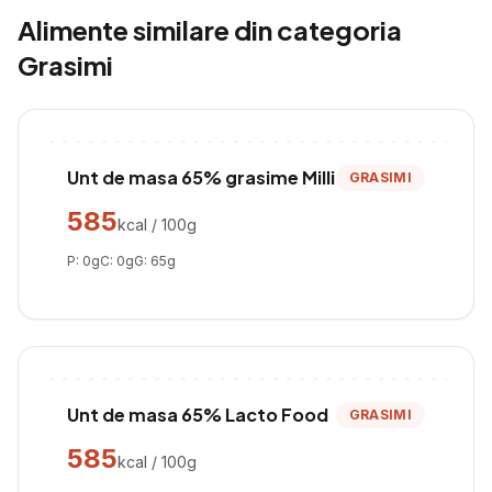
Alimente similare din categoria
Grasimi
Unt de masa 65% grasime Milli
GRASIMI
585
kcal / 100g
P:
0
g
C:
0
g
G:
65
g
Unt de masa 65% Lacto Food
GRASIMI
585
kcal / 100g