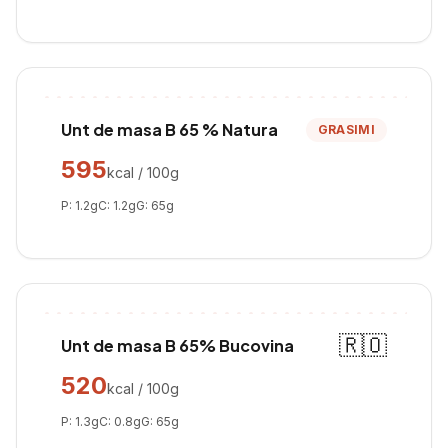
Unt de masa B 65 % Natura
GRASIMI
595
kcal / 100g
P:
1.2
g
C:
1.2
g
G:
65
g
🇷🇴
Unt de masa B 65% Bucovina
520
kcal / 100g
P:
1.3
g
C:
0.8
g
G:
65
g