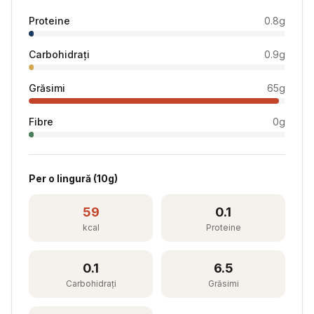
Proteine
0.8
g
Carbohidrați
0.9
g
Grăsimi
65
g
Fibre
0
g
Per
o lingură
(
10
g)
59
0.1
kcal
Proteine
0.1
6.5
Carbohidrați
Grăsimi