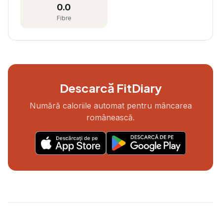
0.0
Fibre
Descarcă FitDiary
Numără caloriile automat pentru mâncarea
românească.