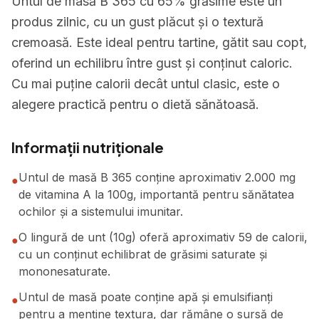
Untul de masă B 365 cu 65% grăsime este un
produs zilnic, cu un gust plăcut și o textură
cremoasă. Este ideal pentru tartine, gătit sau copt,
oferind un echilibru între gust și conținut caloric.
Cu mai puține calorii decât untul clasic, este o
alegere practică pentru o dietă sănătoasă.
Informații nutriționale
Untul de masă B 365 conține aproximativ 2.000 mg
●
de vitamina A la 100g, importantă pentru sănătatea
ochilor și a sistemului imunitar.
O lingură de unt (10g) oferă aproximativ 59 de calorii,
●
cu un conținut echilibrat de grăsimi saturate și
mononesaturate.
Untul de masă poate conține apă și emulsifianți
●
pentru a menține textura, dar rămâne o sursă de