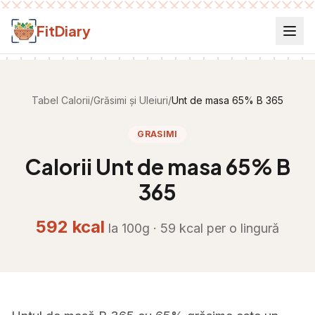
Salt la conținut
FitDiary
Tabel Calorii
/
Grăsimi și Uleiuri
/
Unt de masa 65% B 365
GRASIMI
Calorii
Unt de masa 65% B
365
592
kcal
la 100g ·
59
kcal per
o lingură