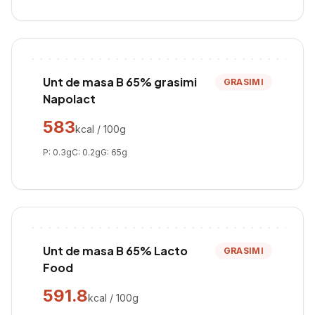
Unt de masa B 65% grasimi
GRASIMI
Napolact
583
kcal / 100g
P:
0.3
g
C:
0.2
g
G:
65
g
Unt de masa B 65% Lacto
GRASIMI
Food
591.8
kcal / 100g