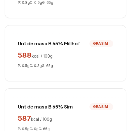
P:
0.8
g
C:
0.9
g
G:
65
g
Unt de masa B 65% Millhof
GRASIMI
588
kcal / 100g
P:
0.5
g
C:
0.3
g
G:
65
g
Unt de masa B 65% Sim
GRASIMI
587
kcal / 100g
P:
0.5
g
C:
0
g
G:
65
g