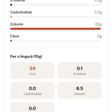
Proteine
0.5
g
Carbohidrați
0.3
g
Grăsimi
65
g
Fibre
0
g
Per
o lingură
(
10
g)
59
0.1
kcal
Proteine
0.0
6.5
Carbohidrați
Grăsimi
0.0