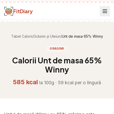
Salt la conținut
FitDiary
Tabel Calorii
/
Grăsimi și Uleiuri
/
Unt de masa 65% Winny
GRASIMI
Calorii
Unt de masa 65%
Winny
585
kcal
la 100g ·
59
kcal per
o lingură