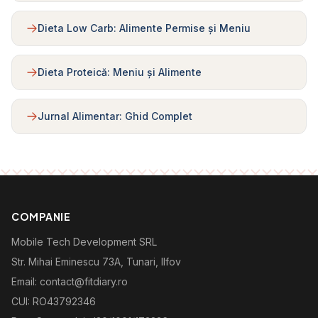
Dieta Low Carb: Alimente Permise și Meniu
Dieta Proteică: Meniu și Alimente
Jurnal Alimentar: Ghid Complet
COMPANIE
Mobile Tech Development SRL
Str. Mihai Eminescu 73A, Tunari, Ilfov
Email: contact@fitdiary.ro
CUI: RO43792346