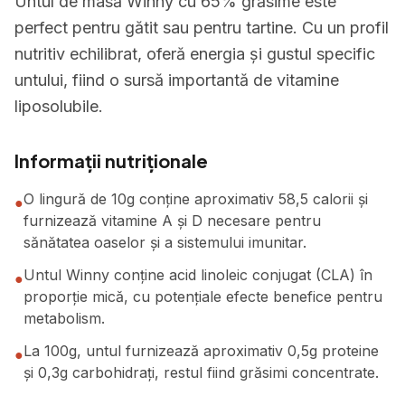
Untul de masă Winny cu 65% grăsime este
perfect pentru gătit sau pentru tartine. Cu un profil
nutritiv echilibrat, oferă energia și gustul specific
untului, fiind o sursă importantă de vitamine
liposolubile.
Informații nutriționale
O lingură de 10g conține aproximativ 58,5 calorii și
●
furnizează vitamine A și D necesare pentru
sănătatea oaselor și a sistemului imunitar.
Untul Winny conține acid linoleic conjugat (CLA) în
●
proporție mică, cu potențiale efecte benefice pentru
metabolism.
La 100g, untul furnizează aproximativ 0,5g proteine
●
și 0,3g carbohidrați, restul fiind grăsimi concentrate.