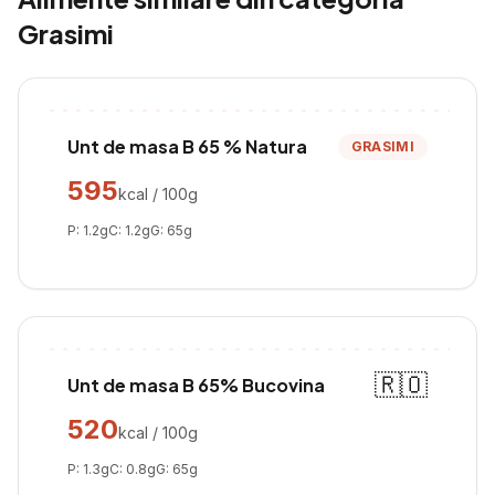
Grasimi
Unt de masa B 65 % Natura
GRASIMI
595
kcal / 100g
P:
1.2
g
C:
1.2
g
G:
65
g
🇷🇴
Unt de masa B 65% Bucovina
520
kcal / 100g
P:
1.3
g
C:
0.8
g
G:
65
g