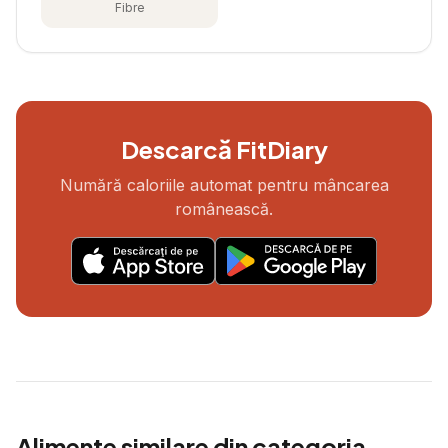
Fibre
Descarcă FitDiary
Numără caloriile automat pentru mâncarea
românească.
Alimente similare din categoria