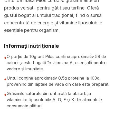
Untul de masă Pilos cu 65% grăsime este un
produs versatil pentru gătit sau tartine. Oferă
gustul bogat al untului tradițional, fiind o sursă
concentrată de energie și vitamine liposolubile
esențiale pentru organism.
Informații nutriționale
O porție de 10g unt Pilos conține aproximativ 59 de
●
calorii și este bogată în vitamina A, esențială pentru
vedere și imunitate.
Untul conține aproximativ 0,5g proteine la 100g,
●
provenind din laptele de vacă din care este preparat.
Grăsimile saturate din unt ajută la absorbția
●
vitaminelor liposolubile A, D, E și K din alimentele
consumate alături.