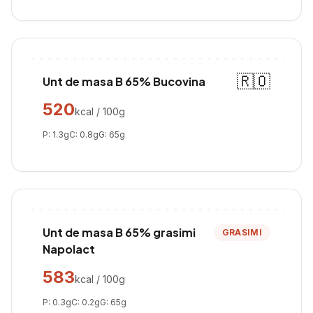
🇷🇴
Unt de masa B 65% Bucovina
520
kcal / 100g
P:
1.3
g
C:
0.8
g
G:
65
g
Unt de masa B 65% grasimi
GRASIMI
Napolact
583
kcal / 100g
P:
0.3
g
C:
0.2
g
G:
65
g