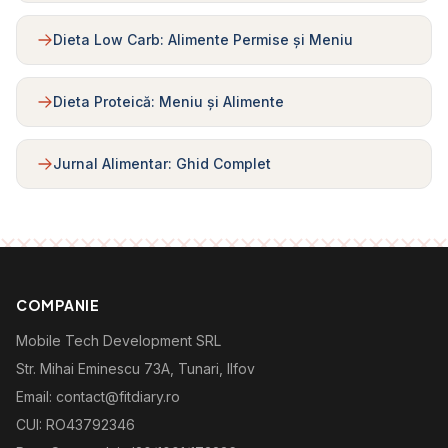
Dieta Low Carb: Alimente Permise și Meniu
Dieta Proteică: Meniu și Alimente
Jurnal Alimentar: Ghid Complet
COMPANIE
Mobile Tech Development SRL
Str. Mihai Eminescu 73A, Tunari, Ilfov
Email: contact@fitdiary.ro
CUI: RO43792346