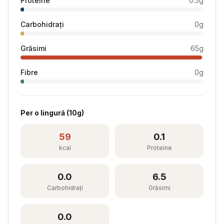
Proteine
0.5
g
Carbohidrați
0
g
Grăsimi
65
g
Fibre
0
g
Per
o lingură
(
10
g)
59
0.1
kcal
Proteine
0.0
6.5
Carbohidrați
Grăsimi
0.0