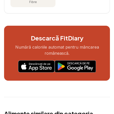
Fibre
Descarcă FitDiary
Numără caloriile automat pentru mâncarea
românească.
Alimente similare din categoria