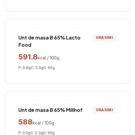
Unt de masa B 65% Lacto
GRASIMI
Food
591.8
kcal / 100g
P:
0.8
g
C:
0.9
g
G:
65
g
Unt de masa B 65% Millhof
GRASIMI
588
kcal / 100g
P:
0.5
g
C:
0.3
g
G:
65
g