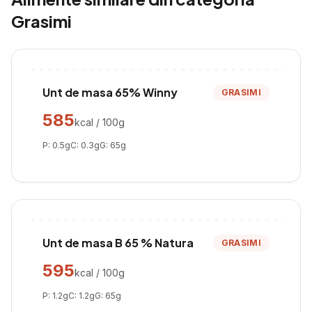
Grasimi
Unt de masa 65% Winny
GRASIMI
585
kcal / 100g
P:
0.5
g
C:
0.3
g
G:
65
g
Unt de masa B 65 % Natura
GRASIMI
595
kcal / 100g
P:
1.2
g
C:
1.2
g
G:
65
g