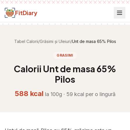
Salt la conținut
FitDiary
Tabel Calorii
/
Grăsimi și Uleiuri
/
Unt de masa 65% Pilos
GRASIMI
Calorii
Unt de masa 65%
Pilos
588
kcal
la 100g ·
59
kcal per
o lingură