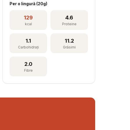
Per
o lingură
(
20
g)
129
4.6
kcal
Proteine
1.1
11.2
Carbohidrați
Grăsimi
2.0
Fibre