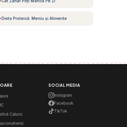
Cât Zahăr Poți Mânca Pe Zi
Dieta Proteică: Meniu și Alimente
TOARE
SOCIAL MEDIA
Instagram
lorii
Facebook
MC
TikTok
ficit Caloric
acronutrienți