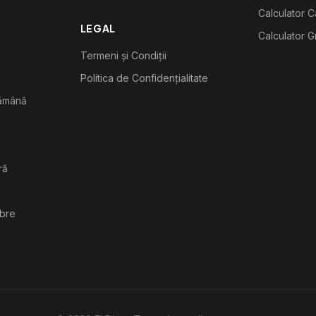
Calculator C
LEGAL
Calculator G
Termeni și Condiții
Politica de Confidențialitate
tămână
ră
ibre