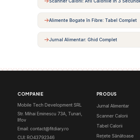
Scanner Calorii: Afli Caloriile în 3 Secund
Alimente Bogate în Fibre: Tabel Complet
Jurnal Alimentar: Ghid Complet
COMPANIE
PRODUS
Mobile Tech Development SRL
Jurnal Alimentar
Str. Mihai Eminescu 73A, Tunari,
Scanner Calorii
Ilfov
Tabel Calorii
Email: contact@fitdiary.ro
Rețete Sănătoase
CUI: RO43792346