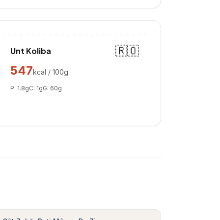
🇷🇴
Unt Koliba
547
kcal / 100g
P:
1.8
g
C:
1
g
G:
60
g