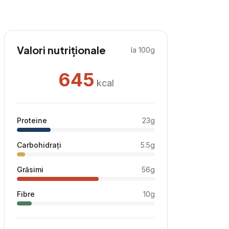
Valori nutriționale
la 100g
645
kcal
Proteine
23
g
Carbohidrați
5.5
g
Grăsimi
56
g
Fibre
10
g