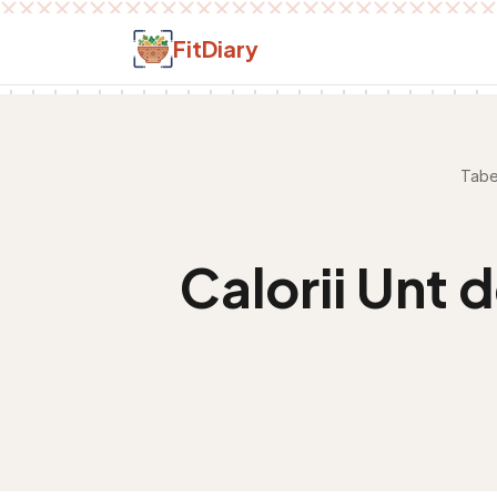
Salt la conținut
FitDiary
Tabel
Calorii
Unt d