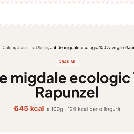
 Calorii
/
Grăsimi și Uleiuri
/
Unt de migdale ecologic 100% vegan Rap
GRASIMI
e migdale ecologi
Rapunzel
645
kcal
la 100g ·
129
kcal per
o lingură