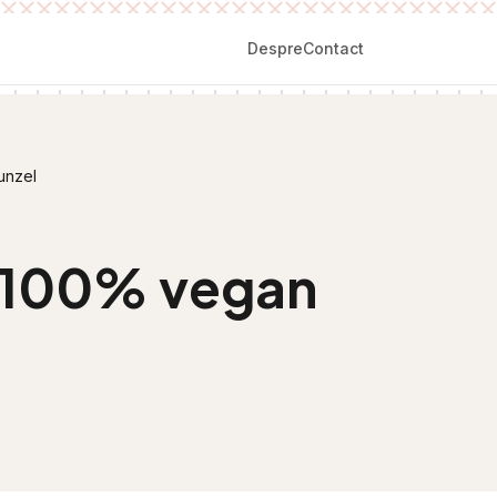
Despre
Contact
unzel
c 100% vegan