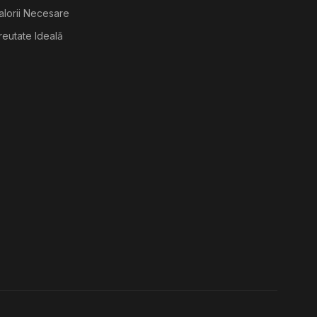
alorii Necesare
reutate Ideală