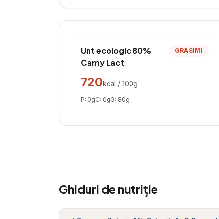
Unt ecologic 80%
GRASIMI
Camy Lact
720
kcal / 100g
P:
0
g
C:
0
g
G:
80
g
Ghiduri de nutriție