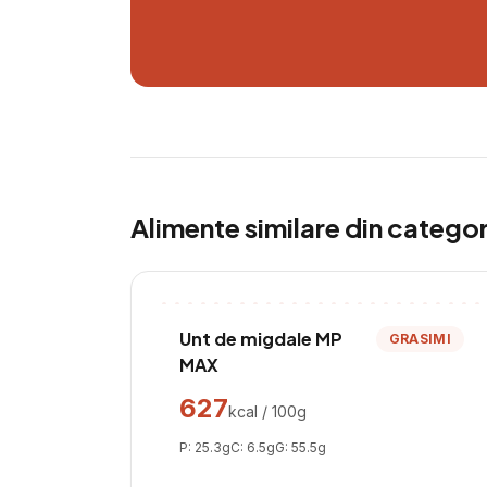
Alimente similare din catego
Unt de migdale MP
GRASIMI
MAX
627
kcal / 100g
P:
25.3
g
C:
6.5
g
G:
55.5
g