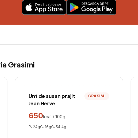
ria
Grasimi
Unt de susan prajit
GRASIMI
Jean Herve
650
kcal / 100g
P:
24
g
C:
16
g
G:
54.4
g