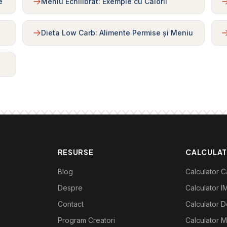
e
Meniu Echilibrat: Exemple cu Calorii
Dieta Low Carb: Alimente Permise și Meniu
RESURSE
CALCULA
Blog
Calculator Ca
Despre
Calculator I
Contact
Calculator De
Program Creatori
Calculator M