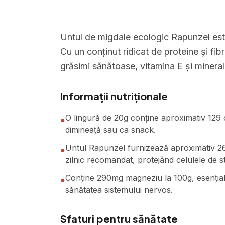
Untul de migdale ecologic Rapunzel est
Cu un conținut ridicat de proteine și fib
grăsimi sănătoase, vitamina E și minerale
Informații nutriționale
O lingură de 20g conține aproximativ 129 c
●
dimineață sau ca snack.
Untul Rapunzel furnizează aproximativ 26
●
zilnic recomandat, protejând celulele de st
Conține 290mg magneziu la 100g, esențial
●
sănătatea sistemului nervos.
Sfaturi pentru sănătate