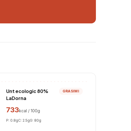
Unt ecologic 80%
GRASIMI
LaDorna
733
kcal / 100g
P:
0.8
g
C:
2.5
g
G:
80
g