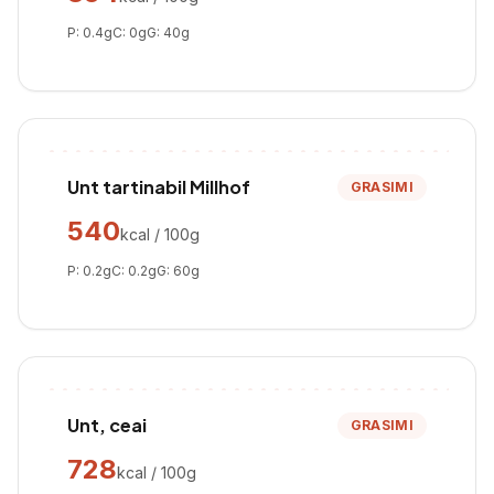
P:
0.4
g
C:
0
g
G:
40
g
Unt tartinabil Millhof
GRASIMI
540
kcal / 100g
P:
0.2
g
C:
0.2
g
G:
60
g
Unt, ceai
GRASIMI
728
kcal / 100g