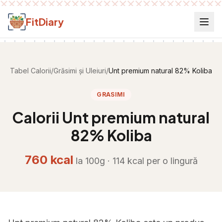
Salt la conținut
FitDiary
Tabel Calorii
/
Grăsimi și Uleiuri
/
Unt premium natural 82% Koliba
GRASIMI
Calorii
Unt premium natural
82% Koliba
760
kcal
la 100g ·
114
kcal per
o lingură