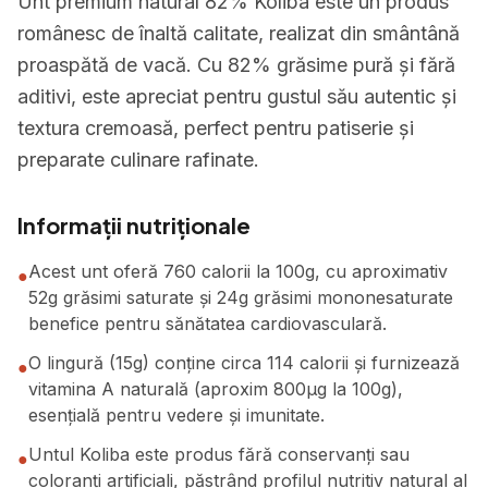
Unt premium natural 82% Koliba este un produs
românesc de înaltă calitate, realizat din smântână
proaspătă de vacă. Cu 82% grăsime pură și fără
aditivi, este apreciat pentru gustul său autentic și
textura cremoasă, perfect pentru patiserie și
preparate culinare rafinate.
Informații nutriționale
Acest unt oferă 760 calorii la 100g, cu aproximativ
●
52g grăsimi saturate și 24g grăsimi mononesaturate
benefice pentru sănătatea cardiovasculară.
O lingură (15g) conține circa 114 calorii și furnizează
●
vitamina A naturală (aproxim 800μg la 100g),
esențială pentru vedere și imunitate.
Untul Koliba este produs fără conservanți sau
●
coloranți artificiali, păstrând profilul nutritiv natural al