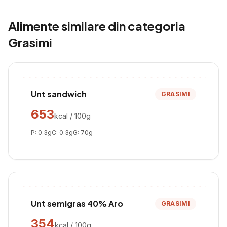
Alimente similare din categoria
Grasimi
Unt sandwich
GRASIMI
653
kcal / 100g
P:
0.3
g
C:
0.3
g
G:
70
g
Unt semigras 40% Aro
GRASIMI
354
kcal / 100g