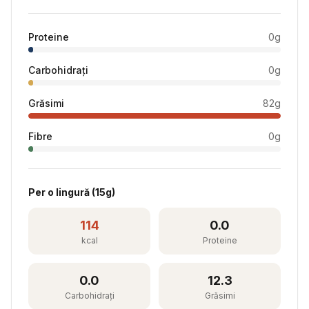
Proteine
0
g
Carbohidrați
0
g
Grăsimi
82
g
Fibre
0
g
Per
o lingură
(
15
g)
114
0.0
kcal
Proteine
0.0
12.3
Carbohidrați
Grăsimi