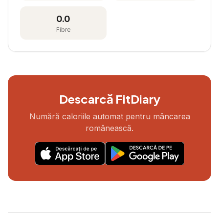
0.0
Fibre
Descarcă FitDiary
Numără caloriile automat pentru mâncarea
românească.