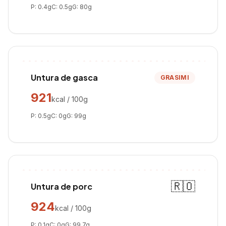
P:
0.4
g
C:
0.5
g
G:
80
g
Untura de gasca
GRASIMI
921
kcal / 100g
P:
0.5
g
C:
0
g
G:
99
g
🇷🇴
Untura de porc
924
kcal / 100g
P:
0.1
g
C:
0
g
G:
99.7
g