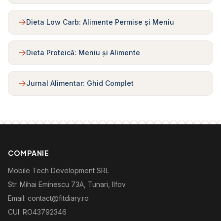
Dieta Low Carb: Alimente Permise și Meniu
Dieta Proteică: Meniu și Alimente
Jurnal Alimentar: Ghid Complet
COMPANIE
Mobile Tech Development SRL
Str. Mihai Eminescu 73A, Tunari, Ilfov
Email: contact@fitdiary.ro
CUI: RO43792346