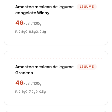
Amestec mexican de legume
LEGUME
congelate Winny
46
kcal / 100g
P:
2.8
g
C:
8.8
g
G:
0.2
g
Amestec mexican de legume
LEGUME
Gradena
46
kcal / 100g
P:
2.4
g
C:
7.9
g
G:
0.5
g