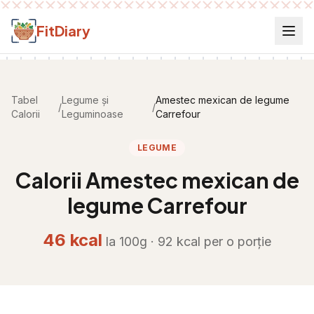
Salt la conținut
FitDiary
Tabel
Legume și
Amestec mexican de legume
/
/
Calorii
Leguminoase
Carrefour
LEGUME
Calorii
Amestec mexican de
legume Carrefour
46
kcal
la 100g ·
92
kcal per
o porție