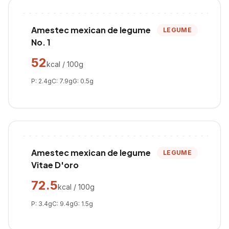
Amestec mexican de legume
LEGUME
No. 1
52
kcal / 100g
P:
2.4
g
C:
7.9
g
G:
0.5
g
Amestec mexican de legume
LEGUME
Vitae D'oro
72.5
kcal / 100g
P:
3.4
g
C:
9.4
g
G:
1.5
g