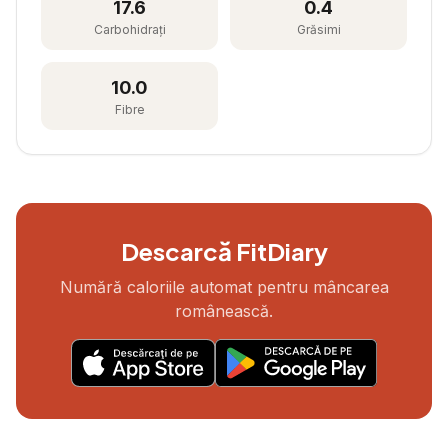
17.6
0.4
Carbohidrați
Grăsimi
10.0
Fibre
Descarcă FitDiary
Numără caloriile automat pentru mâncarea
românească.