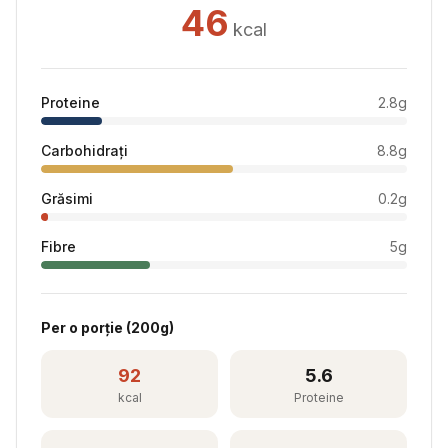
46
kcal
Proteine
2.8
g
Carbohidrați
8.8
g
Grăsimi
0.2
g
Fibre
5
g
Per
o porție
(
200
g)
92
5.6
kcal
Proteine