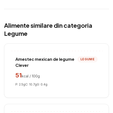
Alimente similare din categoria
Legume
Amestec mexican de legume
LEGUME
Clever
51
kcal / 100g
P:
2.5
g
C:
10.7
g
G:
0.4
g