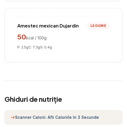
Amestec mexican Dujardin
LEGUME
50
kcal / 100g
P:
2.5
g
C:
7.3
g
G:
0.4
g
Ghiduri de nutriție
Scanner Calorii: Afli Caloriile în 3 Secunde