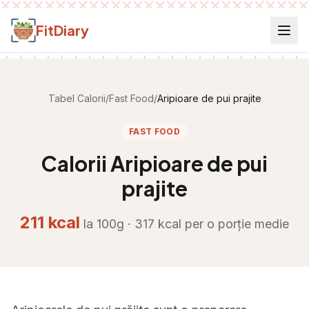
Salt la conținut
FitDiary
Tabel Calorii
/
Fast Food
/
Aripioare de pui prajite
FAST FOOD
Calorii
Aripioare de pui
prajite
211
kcal
la 100g ·
317
kcal per
o porție medie