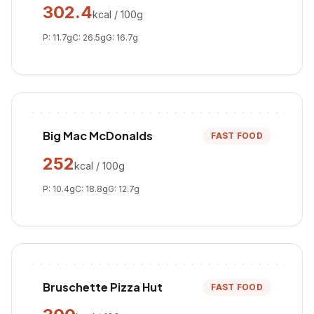
302.4
kcal / 100g
P:
11.7
g
C:
26.5
g
G:
16.7
g
Big Mac McDonalds
FAST FOOD
252
kcal / 100g
P:
10.4
g
C:
18.8
g
G:
12.7
g
Bruschette Pizza Hut
FAST FOOD