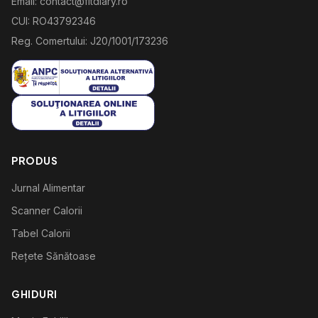
Email: contact@fitdiary.ro
CUI: RO43792346
Reg. Comertului: J20/1001/173236
PRODUS
Jurnal Alimentar
Scanner Calorii
Tabel Calorii
Rețete Sănătoase
GHIDURI