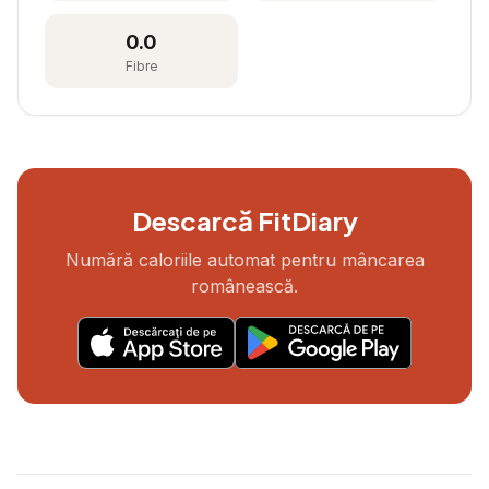
0.0
Fibre
Descarcă FitDiary
Numără caloriile automat pentru mâncarea
românească.