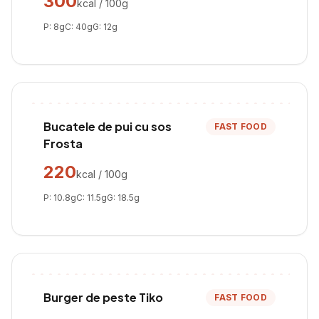
300
kcal / 100g
P:
8
g
C:
40
g
G:
12
g
Bucatele de pui cu sos
FAST FOOD
Frosta
220
kcal / 100g
P:
10.8
g
C:
11.5
g
G:
18.5
g
Burger de peste Tiko
FAST FOOD