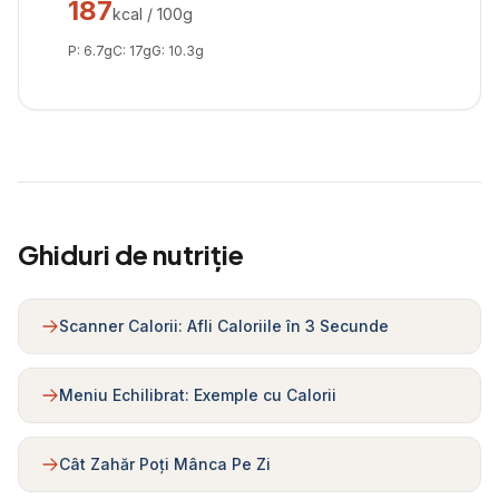
187
kcal / 100g
P:
6.7
g
C:
17
g
G:
10.3
g
Ghiduri de nutriție
Scanner Calorii: Afli Caloriile în 3 Secunde
Meniu Echilibrat: Exemple cu Calorii
Cât Zahăr Poți Mânca Pe Zi