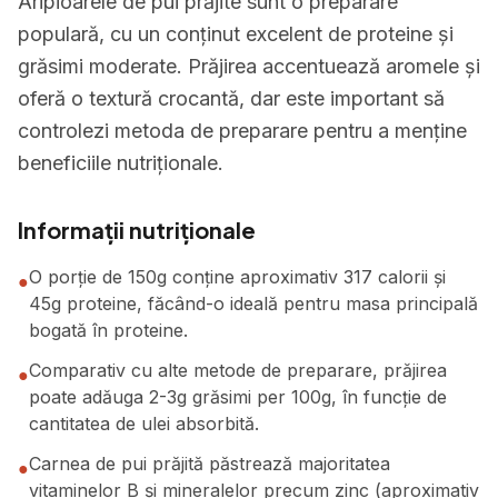
Aripioarele de pui prăjite sunt o preparare
populară, cu un conținut excelent de proteine și
grăsimi moderate. Prăjirea accentuează aromele și
oferă o textură crocantă, dar este important să
controlezi metoda de preparare pentru a menține
beneficiile nutriționale.
Informații nutriționale
O porție de 150g conține aproximativ 317 calorii și
●
45g proteine, făcând-o ideală pentru masa principală
bogată în proteine.
Comparativ cu alte metode de preparare, prăjirea
●
poate adăuga 2-3g grăsimi per 100g, în funcție de
cantitatea de ulei absorbită.
Carnea de pui prăjită păstrează majoritatea
●
vitaminelor B și mineralelor precum zinc (aproximativ