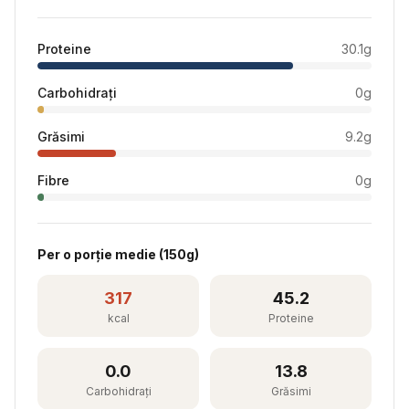
Proteine
30.1
g
Carbohidrați
0
g
Grăsimi
9.2
g
Fibre
0
g
Per
o porție medie
(
150
g)
317
45.2
kcal
Proteine
0.0
13.8
Carbohidrați
Grăsimi