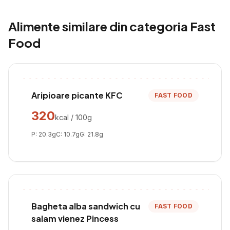
Alimente similare din categoria
Fast
Food
Aripioare picante KFC
FAST FOOD
320
kcal / 100g
P:
20.3
g
C:
10.7
g
G:
21.8
g
Bagheta alba sandwich cu
FAST FOOD
salam vienez Pincess