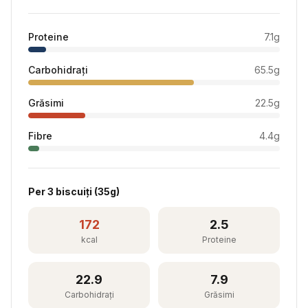
Proteine
7.1
g
Carbohidrați
65.5
g
Grăsimi
22.5
g
Fibre
4.4
g
Per
3 biscuiți
(
35
g)
172
2.5
kcal
Proteine
22.9
7.9
Carbohidrați
Grăsimi