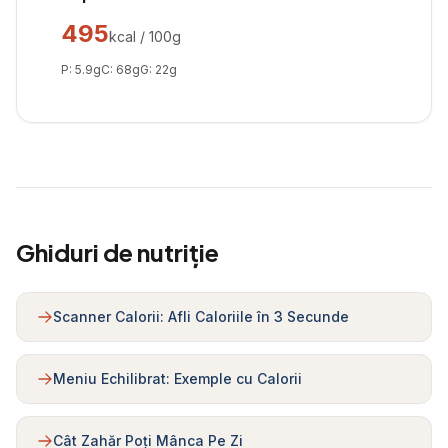
495
kcal / 100g
P:
5.9
g
C:
68
g
G:
22
g
Ghiduri de nutriție
Scanner Calorii: Afli Caloriile în 3 Secunde
Meniu Echilibrat: Exemple cu Calorii
Cât Zahăr Poți Mânca Pe Zi