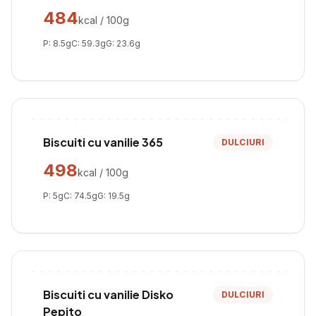
484
kcal / 100g
P:
8.5
g
C:
59.3
g
G:
23.6
g
Biscuiti cu vanilie 365
DULCIURI
498
kcal / 100g
P:
5
g
C:
74.5
g
G:
19.5
g
Biscuiti cu vanilie Disko
DULCIURI
Pepito