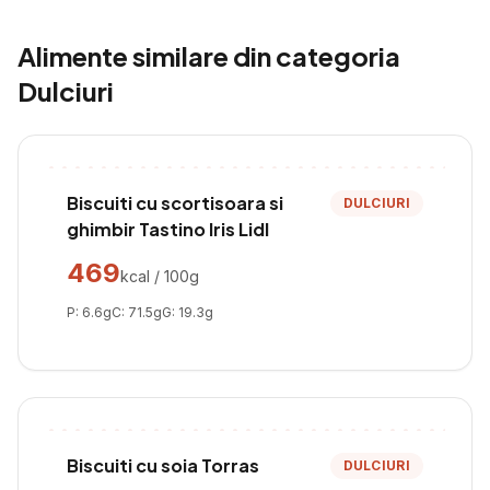
Alimente similare din categoria
Dulciuri
Biscuiti cu scortisoara si
DULCIURI
ghimbir Tastino Iris Lidl
469
kcal / 100g
P:
6.6
g
C:
71.5
g
G:
19.3
g
Biscuiti cu soia Torras
DULCIURI