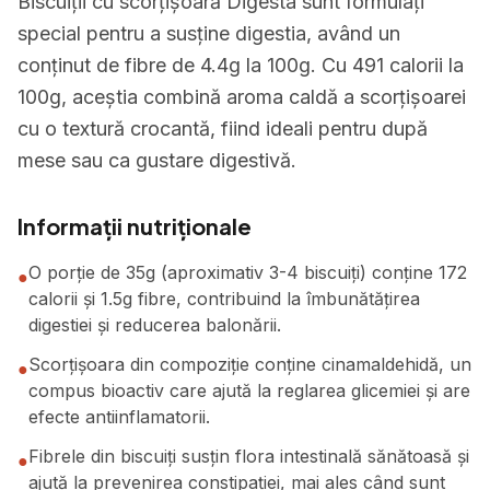
Biscuiții cu scorțișoară Digesta sunt formulați
special pentru a susține digestia, având un
conținut de fibre de 4.4g la 100g. Cu 491 calorii la
100g, aceștia combină aroma caldă a scorțișoarei
cu o textură crocantă, fiind ideali pentru după
mese sau ca gustare digestivă.
Informații nutriționale
O porție de 35g (aproximativ 3-4 biscuiți) conține 172
●
calorii și 1.5g fibre, contribuind la îmbunătățirea
digestiei și reducerea balonării.
Scorțișoara din compoziție conține cinamaldehidă, un
●
compus bioactiv care ajută la reglarea glicemiei și are
efecte antiinflamatorii.
Fibrele din biscuiți susțin flora intestinală sănătoasă și
●
ajută la prevenirea constipației, mai ales când sunt