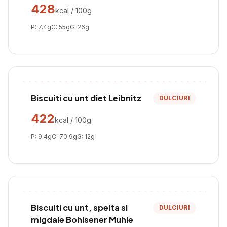
428
kcal / 100g
P:
7.4
g
C:
55
g
G:
26
g
Biscuiti cu unt diet Leibnitz
DULCIURI
422
kcal / 100g
P:
9.4
g
C:
70.9
g
G:
12
g
Biscuiti cu unt, spelta si
DULCIURI
migdale Bohlsener Muhle