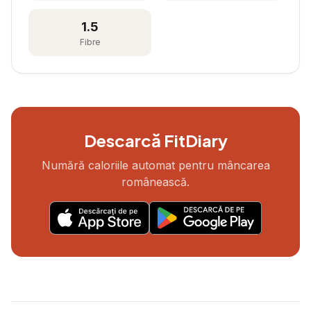
1.5
Fibre
Descarcă FitDiary
Numără caloriile automat pentru mâncarea
românească.