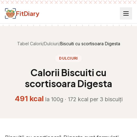
Salt la conținut
FitDiary
Tabel Calorii
/
Dulciuri
/
Biscuiti cu scortisoara Digesta
DULCIURI
Calorii
Biscuiti cu
scortisoara Digesta
491
kcal
la 100g ·
172
kcal per
3 biscuiți