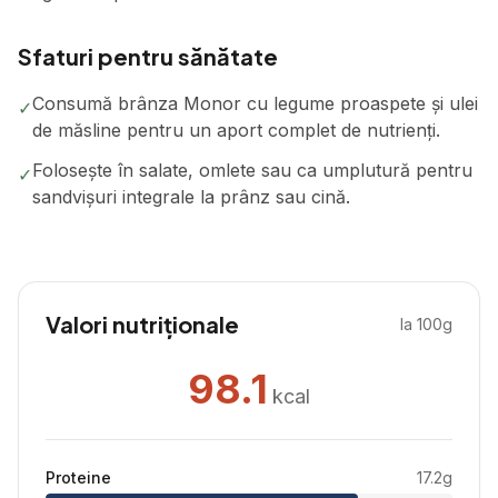
Sfaturi pentru sănătate
Consumă brânza Monor cu legume proaspete și ulei
✓
de măsline pentru un aport complet de nutrienți.
Folosește în salate, omlete sau ca umplutură pentru
✓
sandvișuri integrale la prânz sau cină.
Valori nutriționale
la 100g
98.1
kcal
Proteine
17.2
g