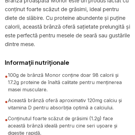
Brânza proaspătă Monor este un produs lactat cu
conținut foarte scăzut de grăsimi, ideal pentru
diete de slăbire. Cu proteine abundente și puține
calorii, această brânză oferă sațietate prelungită și
este perfectă pentru mesele de seară sau gustările
dintre mese.
Informații nutriționale
100g de brânză Monor conține doar 98 calorii și
●
17.2g proteine de înaltă calitate pentru menținerea
masei musculare.
Această brânză oferă aproximativ 120mg calciu și
●
vitamina D pentru absorbția optimă a calciului.
Conținutul foarte scăzut de grăsimi (1.2g) face
●
această brânză ideală pentru cine seri ușoare și
digestie rapidă.