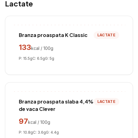
Lactate
Branza proaspata K Classic
LACTATE
133
kcal / 100g
P:
15.5
g
C:
6.5
g
G:
5
g
Branza proaspata slaba 4,4%
LACTATE
de vaca Clever
97
kcal / 100g
P:
10.8
g
C:
3.6
g
G:
4.4
g