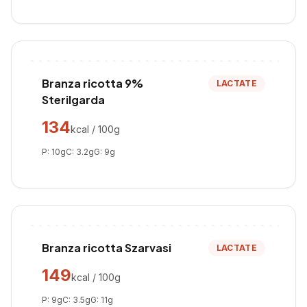
Branza ricotta 9%
LACTATE
Sterilgarda
134
kcal / 100g
P:
10
g
C:
3.2
g
G:
9
g
Branza ricotta Szarvasi
LACTATE
149
kcal / 100g
P:
9
g
C:
3.5
g
G:
11
g