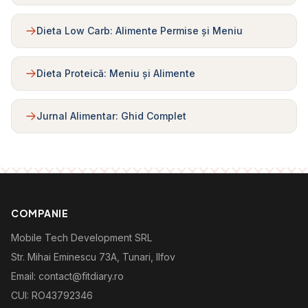
Dieta Low Carb: Alimente Permise și Meniu
Dieta Proteică: Meniu și Alimente
Jurnal Alimentar: Ghid Complet
COMPANIE
Mobile Tech Development SRL
Str. Mihai Eminescu 73A, Tunari, Ilfov
Email: contact@fitdiary.ro
CUI: RO43792346