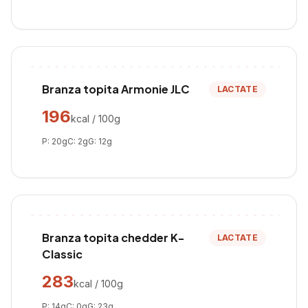
Branza topita Armonie JLC
LACTATE
196
kcal / 100g
P:
20
g
C:
2
g
G:
12
g
Branza topita chedder K-
LACTATE
Classic
283
kcal / 100g
P:
14
g
C:
0
g
G:
23
g