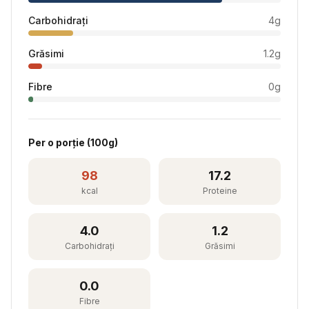
Carbohidrați
4
g
Grăsimi
1.2
g
Fibre
0
g
Per
o porție
(
100
g)
98
17.2
kcal
Proteine
4.0
1.2
Carbohidrați
Grăsimi
0.0
Fibre