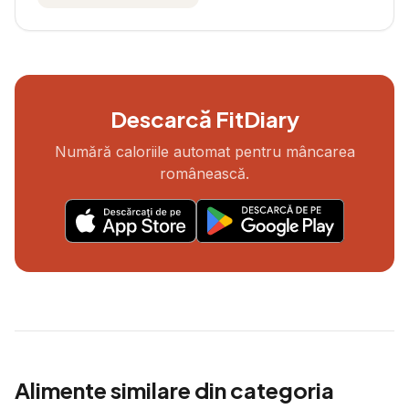
Descarcă FitDiary
Numără caloriile automat pentru mâncarea
românească.
Alimente similare din categoria