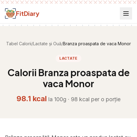
Salt la conținut
FitDiary
Tabel Calorii
/
Lactate și Ouă
/
Branza proaspata de vaca Monor
LACTATE
Calorii
Branza proaspata de
vaca Monor
98.1
kcal
la 100g ·
98
kcal per
o porție