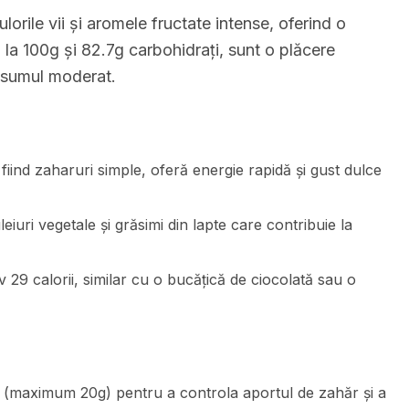
orile vii și aromele fructate intense, oferind o
 la 100g și 82.7g carbohidrați, sunt o plăcere
onsumul moderat.
fiind zaharuri simple, oferă energie rapidă și gust dulce
eiuri vegetale și grăsimi din lapte care contribuie la
29 calorii, similar cu o bucățică de ciocolată sau o
 (maximum 20g) pentru a controla aportul de zahăr și a