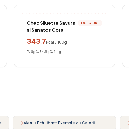
Chec Siluette Savurs
DULCIURI
si Sanatos Cora
343.7
kcal / 100g
P:
6
g
C:
54.8
g
G:
11.1
g
e
Meniu Echilibrat: Exemple cu Calorii