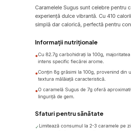
Caramelele Sugus sunt celebre pentru cul
experiență dulce vibrantă. Cu 410 calorii
simplă dar calorică, perfectă pentru c
Informații nutriționale
Cu 82.7g carbohidrați la 100g, majoritatea 
●
intens specific fiecărei arome.
Conțin 8g grăsimi la 100g, provenind din ul
●
textura mălăiață caracteristică.
O caramelă Sugus de 7g oferă aproximativ 
●
linguriță de gem.
Sfaturi pentru sănătate
Limitează consumul la 2-3 caramele pe zi
✓