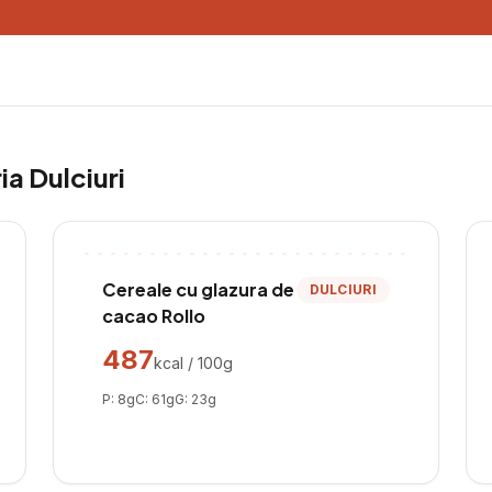
ria
Dulciuri
Cereale cu glazura de
DULCIURI
cacao Rollo
487
kcal / 100g
P:
8
g
C:
61
g
G:
23
g