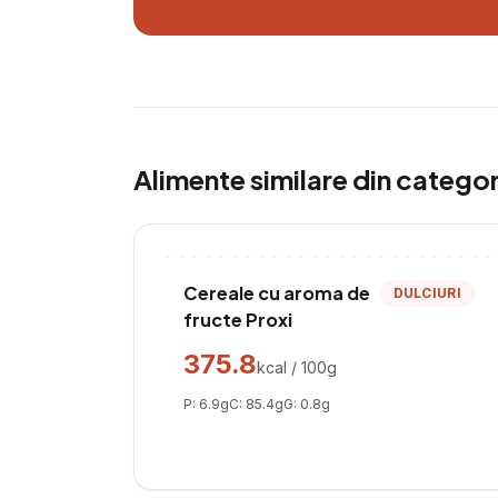
Alimente similare din catego
Cereale cu aroma de
DULCIURI
fructe Proxi
375.8
kcal / 100g
P:
6.9
g
C:
85.4
g
G:
0.8
g