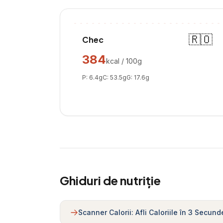
🇷🇴
Chec
384
kcal / 100g
P:
6.4
g
C:
53.5
g
G:
17.6
g
Ghiduri de nutriție
Scanner Calorii: Afli Caloriile în 3 Secund