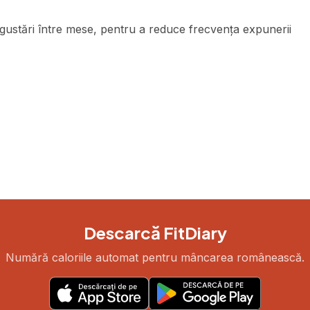
ustări între mese, pentru a reduce frecvența expunerii
Descarcă FitDiary
Numără caloriile automat pentru mâncarea românească.