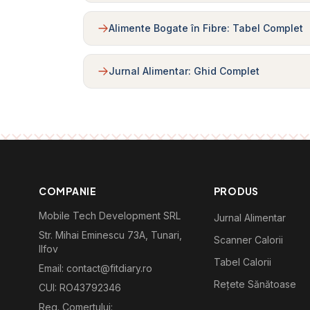
Alimente Bogate în Fibre: Tabel Complet
Jurnal Alimentar: Ghid Complet
COMPANIE
PRODUS
Mobile Tech Development SRL
Jurnal Alimentar
Str. Mihai Eminescu 73A, Tunari,
Scanner Calorii
Ilfov
Tabel Calorii
Email: contact@fitdiary.ro
Rețete Sănătoase
CUI: RO43792346
Reg. Comertului: