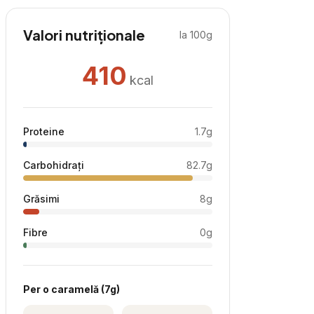
Valori nutriționale
la 100g
410
kcal
Proteine
1.7
g
Carbohidrați
82.7
g
Grăsimi
8
g
Fibre
0
g
Per
o caramelă
(
7
g)