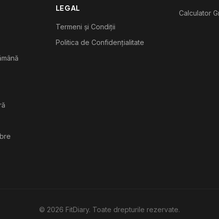
LEGAL
Calculator G
Termeni și Condiții
Politica de Confidențialitate
tămână
ră
ibre
©
2026
FitDiary. Toate drepturile rezervate.