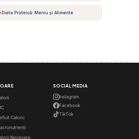
Dieta Proteică: Meniu și Alimente
TOARE
SOCIAL MEDIA
Instagram
lorii
Facebook
MC
TikTok
ficit Caloric
acronutrienți
alorii Necesare