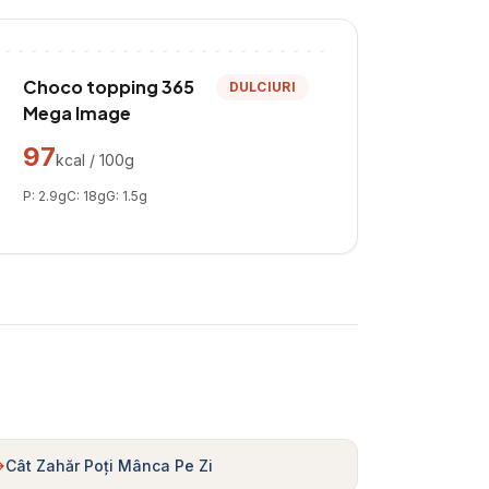
Choco topping 365
DULCIURI
Mega Image
97
kcal / 100g
P:
2.9
g
C:
18
g
G:
1.5
g
Cât Zahăr Poți Mânca Pe Zi