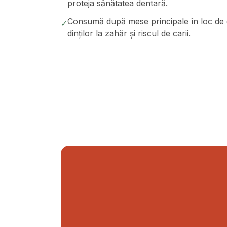
proteja sănătatea dentară.
Consumă după mese principale în loc de g
✓
dinților la zahăr și riscul de carii.