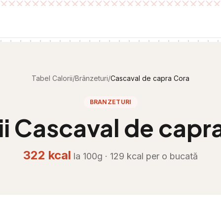
Tabel Calorii
/
Brânzeturi
/
Cascaval de capra Cora
BRANZETURI
ii
Cascaval de capr
322
kcal
la 100g ·
129
kcal per
o bucată