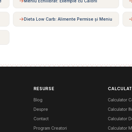
e
Meniu Echilibrat: Exemple cu Calorii
Dieta Low Carb: Alimente Permise și Meniu
RESURSE
CALCULA
Blog
Calculator Ca
Despre
Calculator I
Contact
Calculator De
Program Creatori
Calculator M