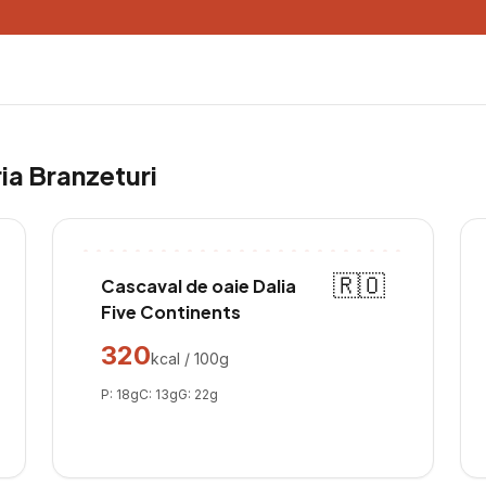
ria
Branzeturi
🇷🇴
Cascaval de oaie Dalia
Five Continents
320
kcal / 100g
P:
18
g
C:
13
g
G:
22
g