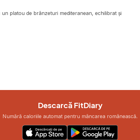
 un platou de brânzeturi mediteranean, echilibrat și
Descarcă FitDiary
Numără caloriile automat pentru mâncarea românească.