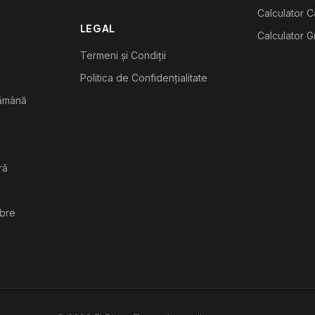
Calculator C
LEGAL
Calculator G
Termeni și Condiții
Politica de Confidențialitate
tămână
ră
ibre