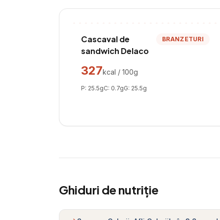
Cascaval de
BRANZETURI
sandwich Delaco
327
kcal / 100g
P:
25.5
g
C:
0.7
g
G:
25.5
g
Ghiduri de nutriție