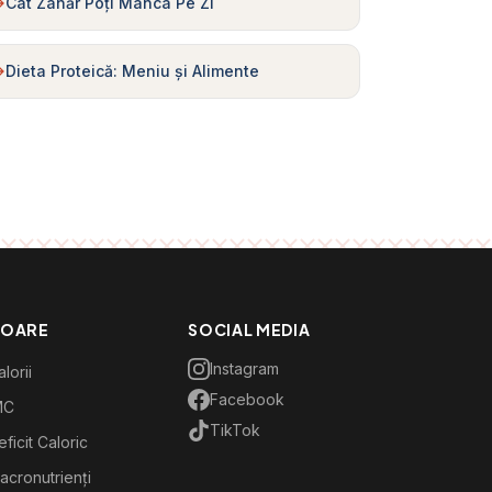
Cât Zahăr Poți Mânca Pe Zi
Dieta Proteică: Meniu și Alimente
TOARE
SOCIAL MEDIA
Instagram
lorii
Facebook
MC
TikTok
ficit Caloric
acronutrienți