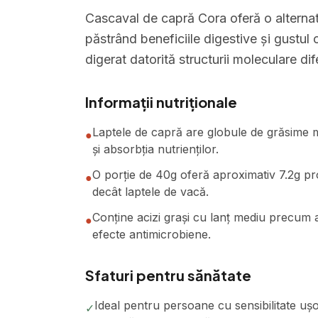
Cascaval de capră Cora oferă o alternati
păstrând beneficiile digestive și gustul
digerat datorită structurii moleculare dife
Informații nutriționale
Laptele de capră are globule de grăsime ma
●
și absorbția nutrienților.
O porție de 40g oferă aproximativ 7.2g prot
●
decât laptele de vacă.
Conține acizi grași cu lanț mediu precum a
●
efecte antimicrobiene.
Sfaturi pentru sănătate
Ideal pentru persoane cu sensibilitate ușo
✓