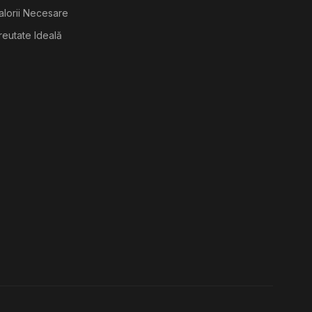
alorii Necesare
reutate Ideală