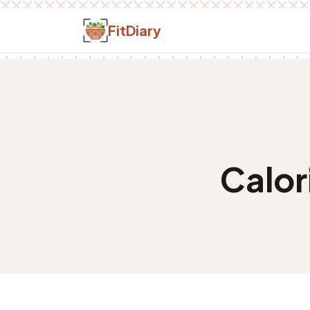
Salt la conținut
FitDiary
Calor