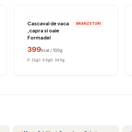
Cascaval de vaca
BRANZETURI
,capra si oaie
Formadel
399
kcal / 100g
P:
22
g
C:
0.5
g
G:
34.5
g