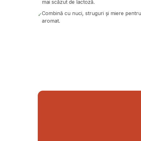
mai scăzut de lactoză.
Combină cu nuci, struguri și miere pentru
✓
aromat.