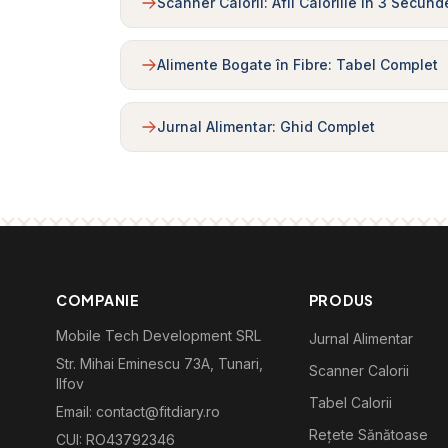
Scanner Calorii: Afli Caloriile în 3 Secund
Alimente Bogate în Fibre: Tabel Complet
Jurnal Alimentar: Ghid Complet
COMPANIE
PRODUS
Mobile Tech Development SRL
Jurnal Alimentar
Str. Mihai Eminescu 73A, Tunari,
Scanner Calorii
Ilfov
Tabel Calorii
Email: contact@fitdiary.ro
Rețete Sănătoase
CUI: RO43792346