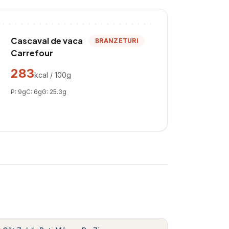
Cascaval de vaca
BRANZETURI
Carrefour
283
kcal / 100g
P:
9
g
C:
6
g
G:
25.3
g