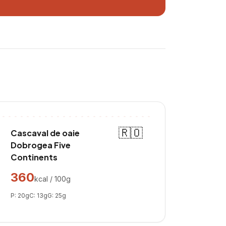
🇷🇴
Cascaval de oaie
Dobrogea Five
Continents
360
kcal / 100g
P:
20
g
C:
13
g
G:
25
g