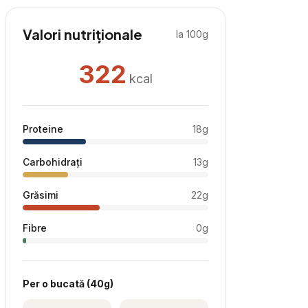
Valori nutriționale
la 100g
322
kcal
Proteine
18
g
Carbohidrați
13
g
Grăsimi
22
g
Fibre
0
g
Per
o bucată
(
40
g)