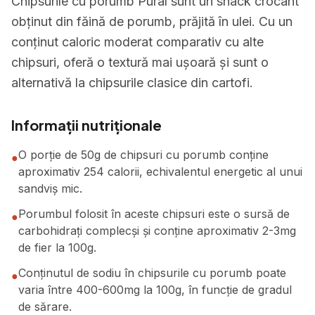
Chipsurile cu porumb Pural sunt un snack crocant
obținut din făină de porumb, prăjită în ulei. Cu un
conținut caloric moderat comparativ cu alte
chipsuri, oferă o textură mai ușoară și sunt o
alternativă la chipsurile clasice din cartofi.
Informații nutriționale
O porție de 50g de chipsuri cu porumb conține
●
aproximativ 254 calorii, echivalentul energetic al unui
sandviș mic.
Porumbul folosit în aceste chipsuri este o sursă de
●
carbohidrați complecși și conține aproximativ 2-3mg
de fier la 100g.
Conținutul de sodiu în chipsurile cu porumb poate
●
varia între 400-600mg la 100g, în funcție de gradul
de sărare.