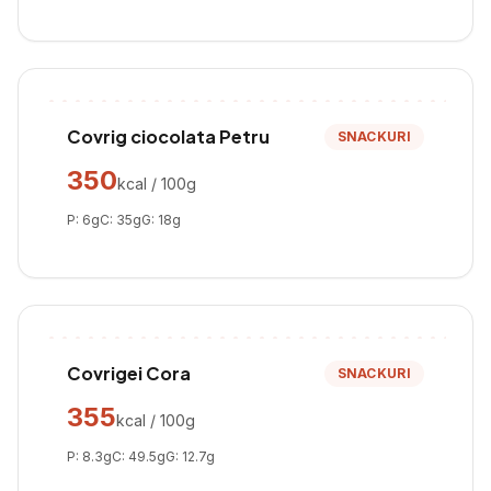
Covrig ciocolata Petru
SNACKURI
350
kcal / 100g
P:
6
g
C:
35
g
G:
18
g
Covrigei Cora
SNACKURI
355
kcal / 100g
P:
8.3
g
C:
49.5
g
G:
12.7
g