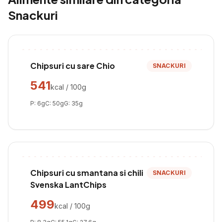
Snackuri
Chipsuri cu sare Chio
SNACKURI
541
kcal / 100g
P:
6
g
C:
50
g
G:
35
g
Chipsuri cu smantana si chili
SNACKURI
Svenska LantChips
499
kcal / 100g