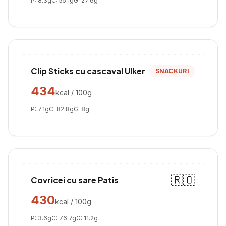
P:
8.3
g
C:
55.1
g
G:
27.6
g
Clip Sticks cu cascaval Ulker
SNACKURI
434
kcal / 100g
P:
7.1
g
C:
82.8
g
G:
8
g
🇷🇴
Covricei cu sare Patis
430
kcal / 100g
P:
3.6
g
C:
76.7
g
G:
11.2
g