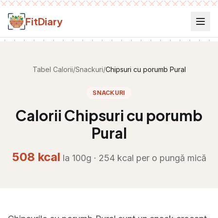
Salt la conținut
FitDiary
Tabel Calorii
/
Snackuri
/
Chipsuri cu porumb Pural
SNACKURI
Calorii
Chipsuri cu porumb
Pural
508
kcal
la 100g ·
254
kcal per
o pungă mică