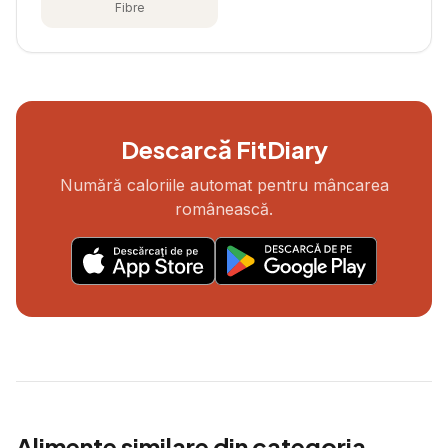
Fibre
Descarcă FitDiary
Numără caloriile automat pentru mâncarea
românească.
Alimente similare din categoria