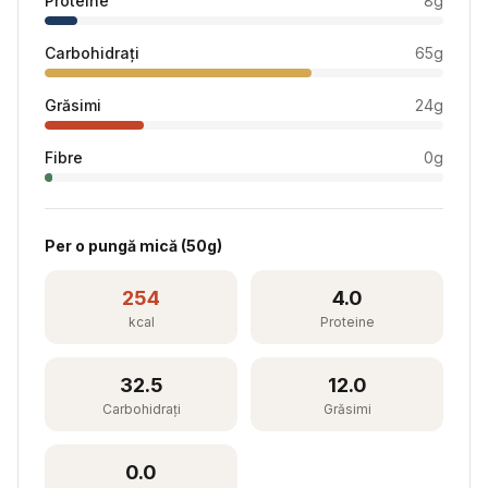
Proteine
8
g
Carbohidrați
65
g
Grăsimi
24
g
Fibre
0
g
Per
o pungă mică
(
50
g)
254
4.0
kcal
Proteine
32.5
12.0
Carbohidrați
Grăsimi
0.0