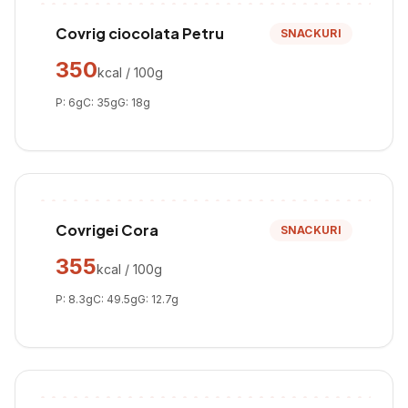
Covrig ciocolata Petru
SNACKURI
350
kcal / 100g
P:
6
g
C:
35
g
G:
18
g
Covrigei Cora
SNACKURI
355
kcal / 100g
P:
8.3
g
C:
49.5
g
G:
12.7
g