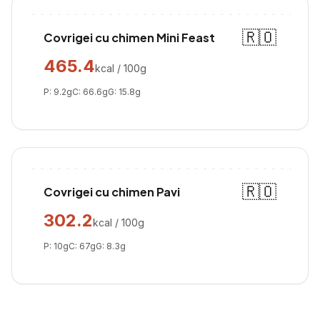
🇷🇴
Covrigei cu chimen Mini Feast
465.4
kcal / 100g
P:
9.2
g
C:
66.6
g
G:
15.8
g
🇷🇴
Covrigei cu chimen Pavi
302.2
kcal / 100g
P:
10
g
C:
67
g
G:
8.3
g