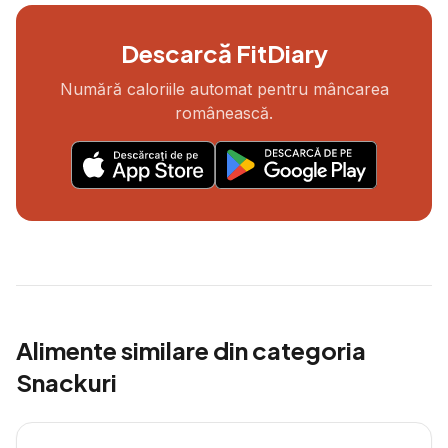
Descarcă FitDiary
Numără caloriile automat pentru mâncarea
românească.
Alimente similare din categoria
Snackuri