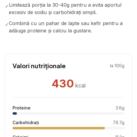
Limitează porția la 30-40g pentru a evita aportul
✓
excesiv de sodiu și carbohidrați simpli.
Combină cu un pahar de lapte sau kefir pentru a
✓
adăuga proteine și calciu la gustare.
Valori nutriționale
la 100g
430
kcal
Proteine
3.6
g
Carbohidrați
76.7
g