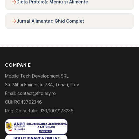
Dieta Proteică: Meniu și Alimente
Jurnal Alimentar: Ghid Complet
COMPANIE
Mobile Tech Development SRL
Str. Mihai Eminescu 73A, Tunari, Ilfov
Email: contact@fitdiary.ro
CUI: RO43792346
Reg. Comertului: J20/1001/173236