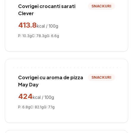
Covrigei crocanti sarati
SNACKURI
Clever
413.8
kcal / 100g
P:
10.3
g
C:
78.3
g
G:
6.6
g
Covrigei cu aroma de pizza
SNACKURI
May Day
424
kcal / 100g
P:
6.8
g
C:
82.1
g
G:
7.1
g