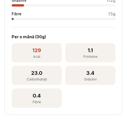
Grăsimi
11.2
g
Fibre
1.5
g
Per
o mână
(
30
g)
129
1.1
kcal
Proteine
23.0
3.4
Carbohidrați
Grăsimi
0.4
Fibre