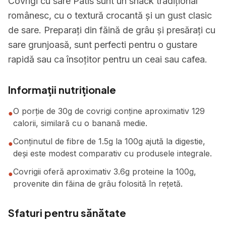
Covrigi cu sare Patis sunt un snack tradițional
românesc, cu o textură crocantă și un gust clasic
de sare. Preparați din făină de grâu și presărați cu
sare grunjoasă, sunt perfecti pentru o gustare
rapidă sau ca însoțitor pentru un ceai sau cafea.
Informații nutriționale
O porție de 30g de covrigi conține aproximativ 129
●
calorii, similară cu o banană medie.
Conținutul de fibre de 1.5g la 100g ajută la digestie,
●
deși este modest comparativ cu produsele integrale.
Covrigii oferă aproximativ 3.6g proteine la 100g,
●
provenite din făina de grâu folosită în rețetă.
Sfaturi pentru sănătate