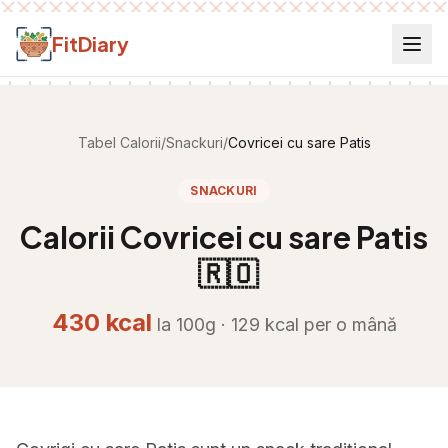
Salt la conținut
FitDiary
Tabel Calorii
/
Snackuri
/
Covricei cu sare Patis
SNACKURI
Calorii
Covricei cu sare Patis
🇷🇴
430
kcal
la 100g ·
129
kcal per
o mână