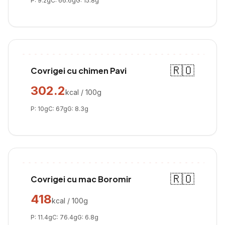
P:
9.2
g
C:
66.6
g
G:
15.8
g
🇷🇴
Covrigei cu chimen Pavi
302.2
kcal / 100g
P:
10
g
C:
67
g
G:
8.3
g
🇷🇴
Covrigei cu mac Boromir
418
kcal / 100g
P:
11.4
g
C:
76.4
g
G:
6.8
g