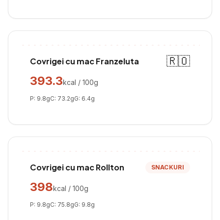
🇷🇴
Covrigei cu mac Franzeluta
393.3
kcal / 100g
P:
9.8
g
C:
73.2
g
G:
6.4
g
Covrigei cu mac Rollton
SNACKURI
398
kcal / 100g
P:
9.8
g
C:
75.8
g
G:
9.8
g