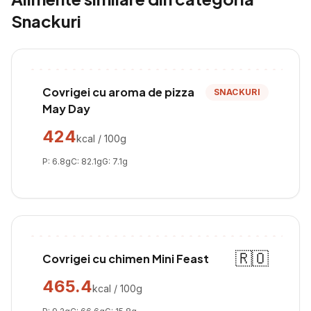
Snackuri
Covrigei cu aroma de pizza
SNACKURI
May Day
424
kcal / 100g
P:
6.8
g
C:
82.1
g
G:
7.1
g
🇷🇴
Covrigei cu chimen Mini Feast
465.4
kcal / 100g