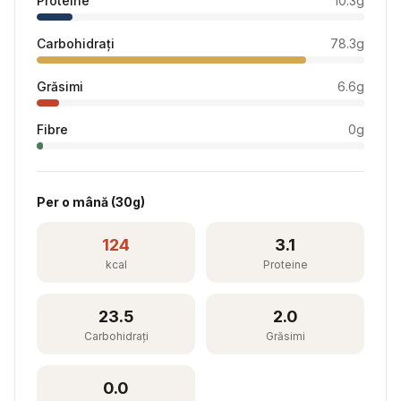
Proteine
10.3
g
Carbohidrați
78.3
g
Grăsimi
6.6
g
Fibre
0
g
Per
o mână
(
30
g)
124
3.1
kcal
Proteine
23.5
2.0
Carbohidrați
Grăsimi
0.0