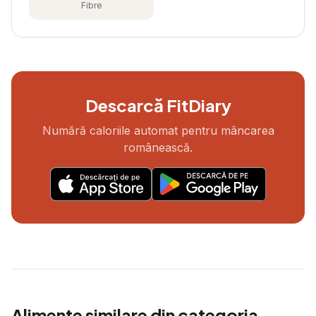
Fibre
Descarcă FitDiary
Numără caloriile automat pentru mâncarea
românească.
Alimente similare din categoria