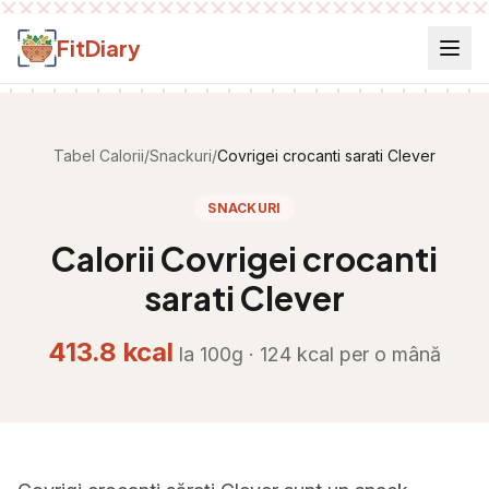
Salt la conținut
FitDiary
Tabel Calorii
/
Snackuri
/
Covrigei crocanti sarati Clever
SNACKURI
Calorii
Covrigei crocanti
sarati Clever
413.8
kcal
la 100g ·
124
kcal per
o mână