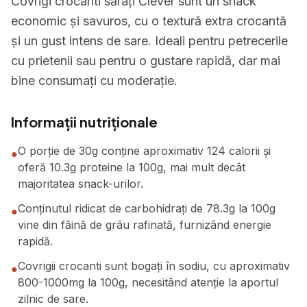
Covrigi crocanti sărați Clever sunt un snack
economic și savuros, cu o textură extra crocantă
și un gust intens de sare. Ideali pentru petrecerile
cu prietenii sau pentru o gustare rapidă, dar mai
bine consumați cu moderație.
Informații nutriționale
O porție de 30g conține aproximativ 124 calorii și
●
oferă 10.3g proteine la 100g, mai mult decât
majoritatea snack-urilor.
Conținutul ridicat de carbohidrați de 78.3g la 100g
●
vine din făină de grâu rafinată, furnizând energie
rapidă.
Covrigii crocanti sunt bogați în sodiu, cu aproximativ
●
800-1000mg la 100g, necesitând atenție la aportul
zilnic de sare.