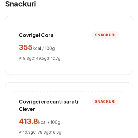
Snackuri
Covrigei Cora
SNACKURI
355
kcal / 100g
P:
8.3
g
C:
49.5
g
G:
12.7
g
Covrigei crocanti sarati
SNACKURI
Clever
413.8
kcal / 100g
P:
10.3
g
C:
78.3
g
G:
6.6
g