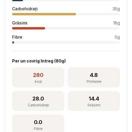
Carbohidrați
35
g
Grăsimi
18
g
Fibre
0
g
Per
un covrig întreg
(
80
g)
280
4.8
kcal
Proteine
28.0
14.4
Carbohidrați
Grăsimi
0.0
Fibre