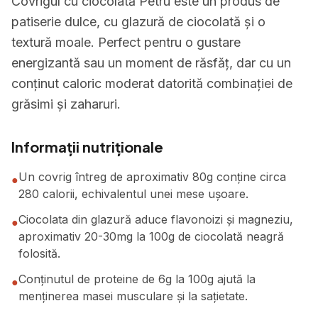
Covrigul cu ciocolată Petru este un produs de
patiserie dulce, cu glazură de ciocolată și o
textură moale. Perfect pentru o gustare
energizantă sau un moment de răsfăț, dar cu un
conținut caloric moderat datorită combinației de
grăsimi și zaharuri.
Informații nutriționale
Un covrig întreg de aproximativ 80g conține circa
●
280 calorii, echivalentul unei mese ușoare.
Ciocolata din glazură aduce flavonoizi și magneziu,
●
aproximativ 20-30mg la 100g de ciocolată neagră
folosită.
Conținutul de proteine de 6g la 100g ajută la
●
menținerea masei musculare și la sațietate.