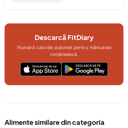
Descarcă FitDiary
Numără caloriile automat pentru mâncarea
românească.
Alimente similare din categoria