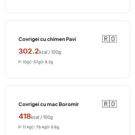
🇷🇴
Covrigei cu chimen Pavi
302.2
kcal / 100g
P:
10
g
C:
67
g
G:
8.3
g
🇷🇴
Covrigei cu mac Boromir
418
kcal / 100g
P:
11.4
g
C:
76.4
g
G:
6.8
g