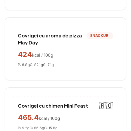
Covrigei cu aroma de pizza
SNACKURI
May Day
424
kcal / 100g
P:
6.8
g
C:
82.1
g
G:
7.1
g
🇷🇴
Covrigei cu chimen Mini Feast
465.4
kcal / 100g
P:
9.2
g
C:
66.6
g
G:
15.8
g