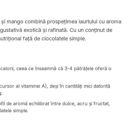
t și mango combină prospețimea iaurtului cu aroma
ustativă exotică și rafinată. Cu un conținut de
utrițional față de ciocolatele simple.
 calorii, ceea ce înseamnă că 3-4 pătrățele oferă o
or al vitaminei A), deși în cantități mici datorită
g.
l de aromă echilibrat între dulce, acru și fructat,
atele simple.