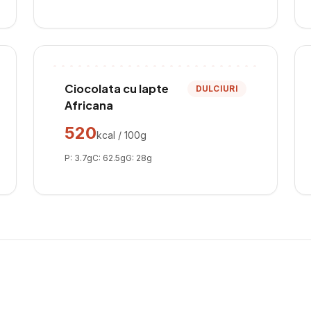
Ciocolata cu lapte
DULCIURI
Africana
520
kcal / 100g
P:
3.7
g
C:
62.5
g
G:
28
g