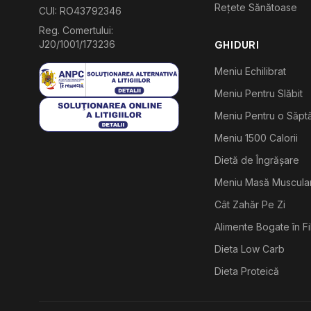
Rețete Sănătoase
CUI: RO43792346
Reg. Comertului:
J20/1001/173236
GHIDURI
Meniu Echilibrat
Meniu Pentru Slăbit
Meniu Pentru o Săp
Meniu 1500 Calorii
Dietă de Îngrășare
Meniu Masă Muscula
Cât Zahăr Pe Zi
Alimente Bogate în F
Dieta Low Carb
Dieta Proteică