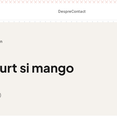
Despre
Contact
en
urt si mango
)