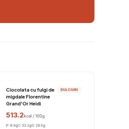
Ciocolata cu fulgi de
DULCIURI
migdale Florentine
Grand'Or Heidi
513.2
kcal / 100g
P:
8.9
g
C:
52.2
g
G:
29.5
g