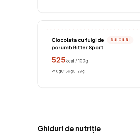
Ciocolata cu fulgi de
DULCIURI
porumb Ritter Sport
525
kcal / 100g
P:
6
g
C:
59
g
G:
29
g
Ghiduri de nutriție