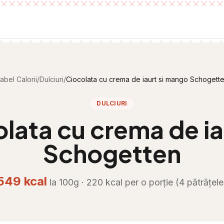
abel Calorii
/
Dulciuri
/
Ciocolata cu crema de iaurt si mango Schogett
DULCIURI
lata cu crema de ia
Schogetten
549
kcal
la 100g ·
220
kcal per
o porție (4 pătrățele