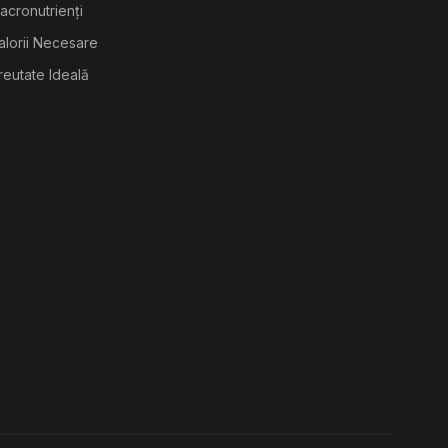
acronutrienți
alorii Necesare
reutate Ideală