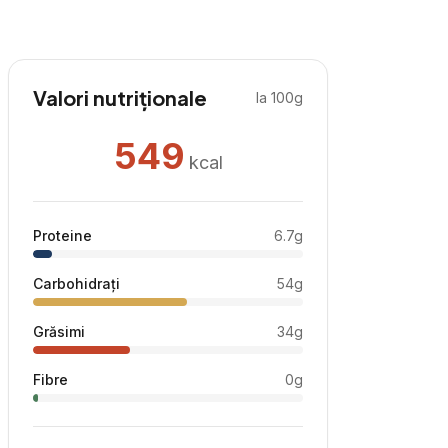
Valori nutriționale
la 100g
549
kcal
Proteine
6.7
g
Carbohidrați
54
g
Grăsimi
34
g
Fibre
0
g