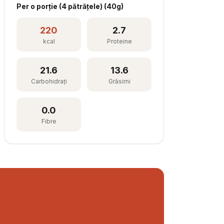
Per
o porție (4 pătrățele)
(
40
g)
220
2.7
kcal
Proteine
21.6
13.6
Carbohidrați
Grăsimi
0.0
Fibre