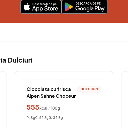
ria
Dulciuri
Ciocolata cu frisca
DULCIURI
Alpen Sahne Choceur
555
kcal / 100g
P:
8
g
C:
52.2
g
G:
34.8
g