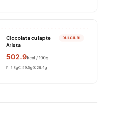
Ciocolata cu lapte
DULCIURI
Arista
502.9
kcal / 100g
P:
2.3
g
C:
59.5
g
G:
29.4
g