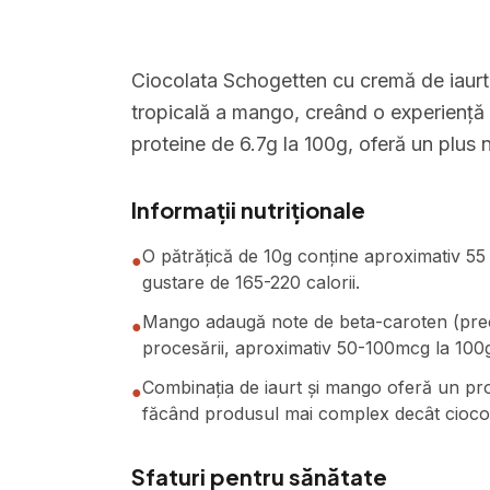
Ciocolata Schogetten cu cremă de iaur
tropicală a mango, creând o experiență g
proteine de 6.7g la 100g, oferă un plus n
Informații nutriționale
O pătrățică de 10g conține aproximativ 55
●
gustare de 165-220 calorii.
Mango adaugă note de beta-caroten (precurs
●
procesării, aproximativ 50-100mcg la 100
Combinația de iaurt și mango oferă un profi
●
făcând produsul mai complex decât ciocol
Sfaturi pentru sănătate