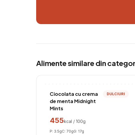
Alimente similare din catego
Ciocolata cu crema
DULCIURI
de menta Midnight
Mints
455
kcal / 100g
P:
3.5
g
C:
70
g
G:
17
g