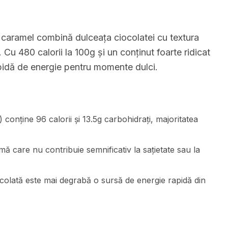
 caramel combină dulceața ciocolatei cu textura
 Cu 480 calorii la 100g și un conținut foarte ridicat
apidă de energie pentru momente dulci.
onține 96 calorii și 13.5g carbohidrați, majoritatea
imă care nu contribuie semnificativ la sațietate sau la
ocolată este mai degrabă o sursă de energie rapidă din