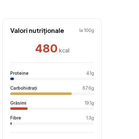
Valori nutriționale
la 100g
480
kcal
Proteine
4.1
g
Carbohidrați
67.6
g
Grăsimi
19.1
g
Fibre
1.3
g