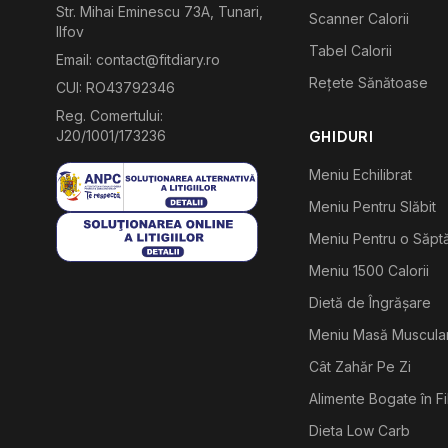
Str. Mihai Eminescu 73A, Tunari,
Scanner Calorii
Ilfov
Tabel Calorii
Email: contact@fitdiary.ro
Rețete Sănătoase
CUI: RO43792346
Reg. Comertului:
J20/1001/173236
GHIDURI
Meniu Echilibrat
Meniu Pentru Slăbit
Meniu Pentru o Săp
Meniu 1500 Calorii
Dietă de Îngrășare
Meniu Masă Muscula
Cât Zahăr Pe Zi
Alimente Bogate în F
Dieta Low Carb