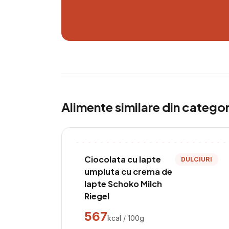
Alimente similare din catego
Ciocolata cu lapte
DULCIURI
umpluta cu crema de
lapte Schoko Milch
Riegel
567
kcal / 100g