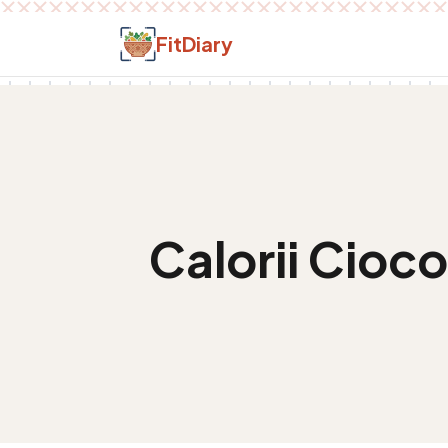
Salt la conținut
FitDiary
Calorii
Cioco