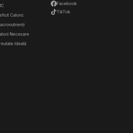
Facebook
MC
TikTok
ficit Caloric
acronutrienți
alorii Necesare
reutate Ideală