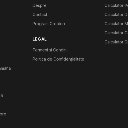
Despre
Calculator I
Contact
Calculator De
Program Creatori
Calculator M
Calculator C
LEGAL
Calculator G
Termeni și Condiții
Politica de Confidențialitate
tămână
ră
ibre