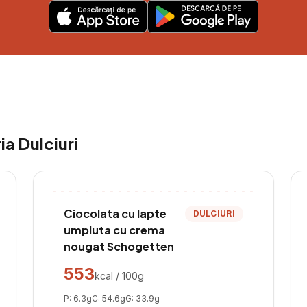
ria
Dulciuri
Ciocolata cu lapte
DULCIURI
umpluta cu crema
nougat Schogetten
553
kcal / 100g
P:
6.3
g
C:
54.6
g
G:
33.9
g