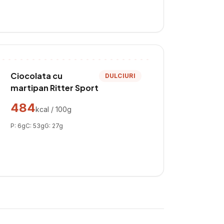
Ciocolata cu
DULCIURI
martipan Ritter Sport
484
kcal / 100g
P:
6
g
C:
53
g
G:
27
g