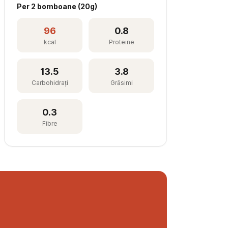
Per
2 bomboane
(
20
g)
96
0.8
kcal
Proteine
13.5
3.8
Carbohidrați
Grăsimi
0.3
Fibre