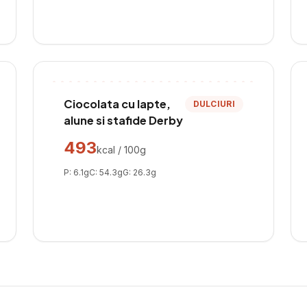
Ciocolata cu lapte,
DULCIURI
alune si stafide Derby
493
kcal / 100g
P:
6.1
g
C:
54.3
g
G:
26.3
g