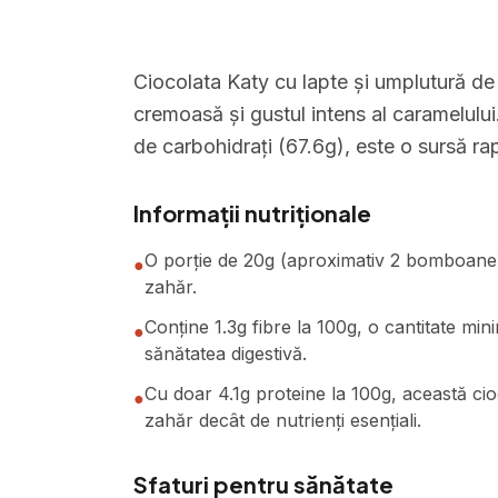
Ciocolata Katy cu lapte și umplutură de
cremoasă și gustul intens al caramelului.
de carbohidrați (67.6g), este o sursă r
Informații nutriționale
O porție de 20g (aproximativ 2 bomboane) c
●
zahăr.
Conține 1.3g fibre la 100g, o cantitate min
●
sănătatea digestivă.
Cu doar 4.1g proteine la 100g, această ci
●
zahăr decât de nutrienți esențiali.
Sfaturi pentru sănătate