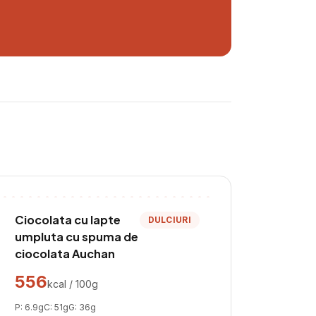
Ciocolata cu lapte
DULCIURI
umpluta cu spuma de
ciocolata Auchan
556
kcal / 100g
P:
6.9
g
C:
51
g
G:
36
g