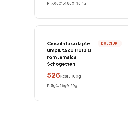
P:
7.6
g
C:
51.8
g
G:
36.4
g
Ciocolata cu lapte
DULCIURI
umpluta cu trufa si
rom Jamaica
Schogetten
526
kcal / 100g
P:
5
g
C:
56
g
G:
29
g